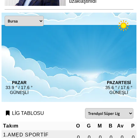
uzaklaştırıldı
PAZAR
PAZARTESI
33.9 ° / 17.6 °
35.6 ° / 17.6 °
GÜNEŞLI
GÜNEŞLI
LİG TABLOSU
Takım
O
G
M
B
Av
P
1.AMED SPORTİF
0
0
0
0
0
0