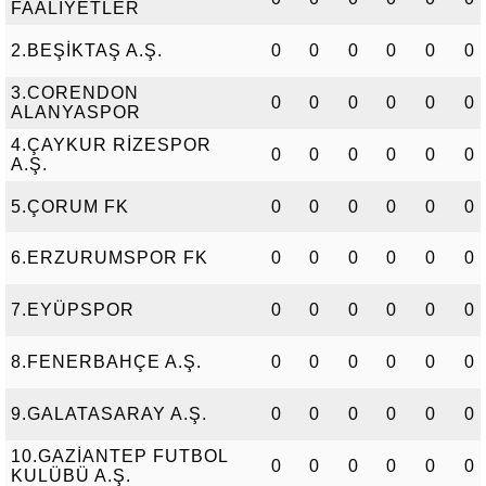
FAALİYETLER
2.BEŞİKTAŞ A.Ş.
0
0
0
0
0
0
3.CORENDON
0
0
0
0
0
0
ALANYASPOR
4.ÇAYKUR RİZESPOR
0
0
0
0
0
0
A.Ş.
5.ÇORUM FK
0
0
0
0
0
0
6.ERZURUMSPOR FK
0
0
0
0
0
0
7.EYÜPSPOR
0
0
0
0
0
0
8.FENERBAHÇE A.Ş.
0
0
0
0
0
0
9.GALATASARAY A.Ş.
0
0
0
0
0
0
10.GAZİANTEP FUTBOL
0
0
0
0
0
0
KULÜBÜ A.Ş.