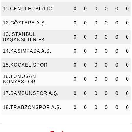
11.GENÇLERBİRLİĞİ
0
0
0
0
0
0
12.GÖZTEPE A.Ş.
0
0
0
0
0
0
13.İSTANBUL
0
0
0
0
0
0
BAŞAKŞEHİR FK
14.KASIMPAŞA A.Ş.
0
0
0
0
0
0
15.KOCAELİSPOR
0
0
0
0
0
0
16.TÜMOSAN
0
0
0
0
0
0
KONYASPOR
17.SAMSUNSPOR A.Ş.
0
0
0
0
0
0
18.TRABZONSPOR A.Ş.
0
0
0
0
0
0