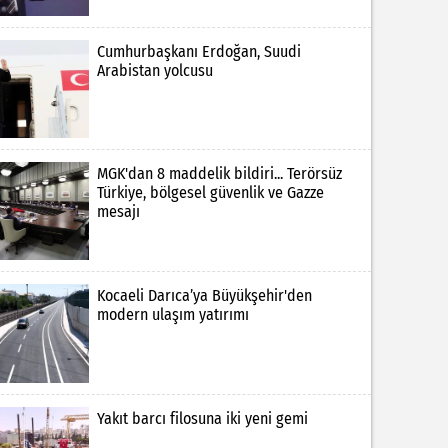
Cumhurbaşkanı Erdoğan, Suudi
Arabistan yolcusu
MGK'dan 8 maddelik bildiri... Terörsüz
Türkiye, bölgesel güvenlik ve Gazze
mesajı
Kocaeli Darıca’ya Büyükşehir'den
modern ulaşım yatırımı
Yakıt barcı filosuna iki yeni gemi