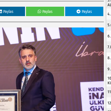
3
A
Paylas
Paylas
Paylas
4
5
6
7
8
9
1
K
1
1