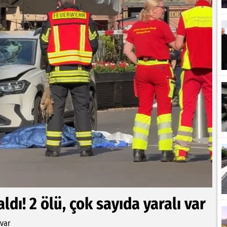
dı! 2 ölü, çok sayıda yaralı var
 var