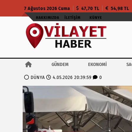
7 Ağustos 2026 Cuma
47,70 TL
54,98 TL
HAKKIMIZDA
İLETIŞIM
KÜNYE
GÜNDEM
EKONOMİ
SA
DÜNYA
4.05.2026 20:39:59
0