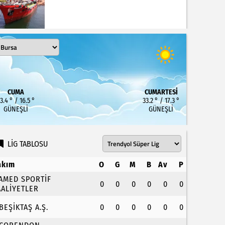
CUMA
CUMARTESI
3.4 ° / 16.5 °
33.2 ° / 17.3 °
GÜNEŞLI
GÜNEŞLI
LİG TABLOSU
akım
O
G
M
B
Av
P
.AMED SPORTİF
0
0
0
0
0
0
AALİYETLER
.BEŞİKTAŞ A.Ş.
0
0
0
0
0
0