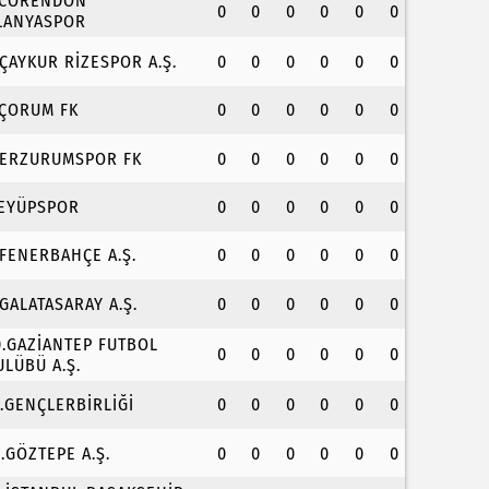
.CORENDON
0
0
0
0
0
0
LANYASPOR
.ÇAYKUR RİZESPOR A.Ş.
0
0
0
0
0
0
.ÇORUM FK
0
0
0
0
0
0
.ERZURUMSPOR FK
0
0
0
0
0
0
.EYÜPSPOR
0
0
0
0
0
0
.FENERBAHÇE A.Ş.
0
0
0
0
0
0
.GALATASARAY A.Ş.
0
0
0
0
0
0
0.GAZİANTEP FUTBOL
0
0
0
0
0
0
ULÜBÜ A.Ş.
1.GENÇLERBİRLİĞİ
0
0
0
0
0
0
2.GÖZTEPE A.Ş.
0
0
0
0
0
0