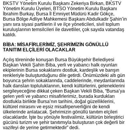
BKSTV Yönetim Kurulu Başkanı Zekeriya Birkan, BKSTV
Yönetim Kurulu Üyeleri, BTSO Yönetim Kurulu Başkanı
İbrahim Burkay, Bursa İl Emniyet Müdürü Kadir Gökçe,
Bursa Bölge Adliye Mahkemesi Başkanı Abdulkadir Şahin’in
yanı sıra siyasi partilerin il ve ilçe yöneticileri, sivil toplum
kuruluşlarının temsilcileri ile davetliler, çok sayıda vatandaş
katıldı.
BİBA: MİSAFİRLERİMİZ, ŞEHRİMİZİN GÖNÜLLÜ
TANITIM ELÇİLERİ OLACAKLAR
Açılış töreninde konuşan Bursa Büyükşehir Belediyesi
Başkan Vekili Şahin Biba, yerli ve yabancı halk oyunları
ekiplerinin Bursa sokaklarını dostluk, kardeşlik ve barışın
renkleriyle buluşturduğunu dile getirdi. Önümüzdeki altı gün
boyunca şehrin sokaklarında, caddelerinde, meydanlarında
halk dansları topluluklarının, kendi kültürlerini, geleneklerini
sergileyeceğine dikkat çeken Başkan Vekili Biba, “Bursa’ya
gelen yerli ve yabancı misafirlerimiz, burada kurdukları
dostlukla birlikte Bursa’nın tarihini, doğal güzelliklerini,
kültürel mirasını ve eşsiz misafirperverliğini de kendi
ülkelerinde anlatacak. Şehrimizin gönüllü tanıtım elçileri
olacaklardır. İşte bu yönüyle festivalimiz, kültürün birleştirici
gücünü turizm ve şehir tanıtımıyla buluşturan çok değerli bir
vazifeyi de yerine getirmektedir” dedi.