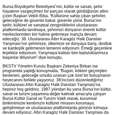
Bursa Büyükşehir Belediyesi’nin, kültür ve sanatı, şehir
hayatının vazgeçilmez bir parçası olarak gördüğünün altını
çizen Başkan Vekili Biba, “Kültürüne sahip çıkan şehirler,
geleceğine de güvenle bakar, güvenle yürür. Bursa’nın
tarihi, kültürel ve sanatsal zenginliklerini uluslararası
platformlarda tanıtmaya, şehrimizi dünyanın önemli kültür
merkezlerinden biri haline getirmeye inançla devam
edeceğiz. 38. Uluslararası Altın Karagöz Halk Dansları
Yarışması’nın şehrimize, ülkemize ve dünyaya barış, dostluk
ve kardeşlik getirmesini temenni ediyorum. Emeği geçenlere
teşekkür ediyorum. Yarışmaya katılan tüm topluluklarımıza
başarılar diliyorum” diye konuştu.
BKSTV Yönetim Kurulu Başkanı Zekeriya Birkan ise
programda yaptığı konuşmada, “Bugün, kökleri geçmişten
beslenen, geleceğe umutla uzanan çok özel bir buluşmanın
heyecanını birlikte yaşıyoruz. 38'incisini düzenlediğimiz
Uluslararası Altın Karagöz Halk Dansları Yarışması'na
hepiniz hoş geldiniz. 1987 yılından bu yana Bursa'nın kültür,
sanat ve turizm yaşamına değer katmak amacıyla çalışan
Bursa Kültür Sanat ve Turizm Vakfı olarak, kurumsal
birikimimizle kentimizin kültürel mirasını korumaya,
geliştirmeye ve uluslararası platformlarda görünür kılmaya
devam ediyoruz. Altın Karagöz Halk Dansları Yarışması da