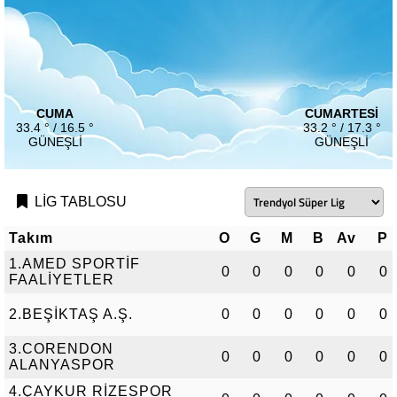
CUMA
CUMARTESI
33.4 ° / 16.5 °
33.2 ° / 17.3 °
GÜNEŞLI
GÜNEŞLI
LİG TABLOSU
Takım
O
G
M
B
Av
P
1.AMED SPORTİF
0
0
0
0
0
0
FAALİYETLER
2.BEŞİKTAŞ A.Ş.
0
0
0
0
0
0
3.CORENDON
0
0
0
0
0
0
ALANYASPOR
4.ÇAYKUR RİZESPOR