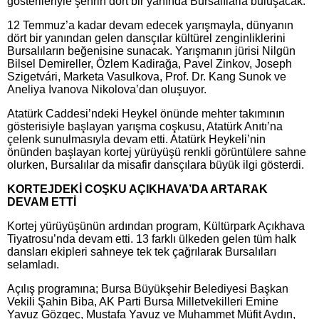
gösterileriyle şehrin dört bir yanında Bursalılarla buluşacak.
12 Temmuz’a kadar devam edecek yarışmayla, dünyanın
dört bir yanından gelen dansçılar kültürel zenginliklerini
Bursalıların beğenisine sunacak. Yarışmanın jürisi Nilgün
Bilsel Demireller, Özlem Kadirağa, Pavel Zinkov, Joseph
Szigetvári, Marketa Vasulkova, Prof. Dr. Kang Sunok ve
Aneliya Ivanova Nikolova’dan oluşuyor.
Atatürk Caddesi’ndeki Heykel önünde mehter takımının
gösterisiyle başlayan yarışma coşkusu, Atatürk Anıtı’na
çelenk sunulmasıyla devam etti. Atatürk Heykeli’nin
önünden başlayan kortej yürüyüşü renkli görüntülere sahne
olurken, Bursalılar da misafir dansçılara büyük ilgi gösterdi.
KORTEJDEKİ COŞKU AÇIKHAVA’DA ARTARAK
DEVAM ETTİ
Kortej yürüyüşünün ardından program, Kültürpark Açıkhava
Tiyatrosu’nda devam etti. 13 farklı ülkeden gelen tüm halk
dansları ekipleri sahneye tek tek çağrılarak Bursalıları
selamladı.
Açılış programına; Bursa Büyükşehir Belediyesi Başkan
Vekili Şahin Biba, AK Parti Bursa Milletvekilleri Emine
Yavuz Gözgeç, Mustafa Yavuz ve Muhammet Müfit Aydın,