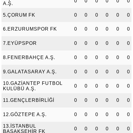
0
0
0
0
0
0
A.Ş.
5.ÇORUM FK
0
0
0
0
0
0
6.ERZURUMSPOR FK
0
0
0
0
0
0
7.EYÜPSPOR
0
0
0
0
0
0
8.FENERBAHÇE A.Ş.
0
0
0
0
0
0
9.GALATASARAY A.Ş.
0
0
0
0
0
0
10.GAZİANTEP FUTBOL
0
0
0
0
0
0
KULÜBÜ A.Ş.
11.GENÇLERBİRLİĞİ
0
0
0
0
0
0
12.GÖZTEPE A.Ş.
0
0
0
0
0
0
13.İSTANBUL
0
0
0
0
0
0
BAŞAKŞEHİR FK