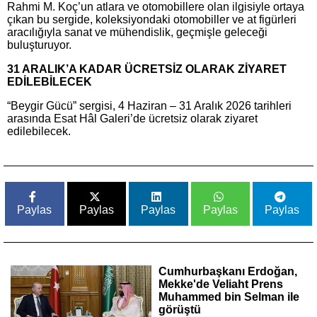
Rahmi M. Koç’un atlara ve otomobillere olan ilgisiyle ortaya
çıkan bu sergide, koleksiyondaki otomobiller ve at figürleri
aracılığıyla sanat ve mühendislik, geçmişle geleceği
buluşturuyor.
31 ARALIK’A KADAR ÜCRETSİZ OLARAK ZİYARET
EDİLEBİLECEK
“Beygir Gücü” sergisi, 4 Haziran – 31 Aralık 2026 tarihleri
arasında Esat Hâl Galeri’de ücretsiz olarak ziyaret
edilebilecek.
Paylas
Paylas
Paylas
Paylas
Paylas
Cumhurbaşkanı Erdoğan,
Mekke'de Veliaht Prens
Muhammed bin Selman ile
görüştü