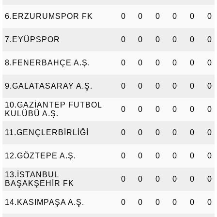
6.ERZURUMSPOR FK
0
0
0
0
0
0
7.EYÜPSPOR
0
0
0
0
0
0
8.FENERBAHÇE A.Ş.
0
0
0
0
0
0
9.GALATASARAY A.Ş.
0
0
0
0
0
0
10.GAZİANTEP FUTBOL
0
0
0
0
0
0
KULÜBÜ A.Ş.
11.GENÇLERBİRLİĞİ
0
0
0
0
0
0
12.GÖZTEPE A.Ş.
0
0
0
0
0
0
13.İSTANBUL
0
0
0
0
0
0
BAŞAKŞEHİR FK
14.KASIMPAŞA A.Ş.
0
0
0
0
0
0