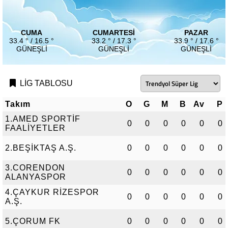
CUMA
CUMARTESI
PAZAR
33.4 ° / 16.5 °
33.2 ° / 17.3 °
33.9 ° / 17.6 °
GÜNEŞLI
GÜNEŞLI
GÜNEŞLI
LİG TABLOSU
Takım
O
G
M
B
Av
P
1.AMED SPORTİF
0
0
0
0
0
0
FAALİYETLER
2.BEŞİKTAŞ A.Ş.
0
0
0
0
0
0
3.CORENDON
0
0
0
0
0
0
ALANYASPOR
4.ÇAYKUR RİZESPOR
0
0
0
0
0
0
A.Ş.
5.ÇORUM FK
0
0
0
0
0
0