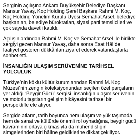
Serginin açılışına Ankara Büyükşehir Belediye Başkanı
Mansur Yavaş, Koç Holding Şeref Başkanı Rahmi M. Koç,
Koç Holding Yönetim Kurulu Üyesi Semahat Arsel, belediye
başkanları, belediye bürokratları, siyasi parti temsilcileri ve
çok sayıda davetli katıldı.
Açılışın ardından Rahmi M. Koç ve Semahat Arsel ile birlikte
sergiyi gezen Mansur Yavaş, daha sonra Esat Hâl’de
faaliyet gösteren dükkânları ziyaret ederek vatandaşlarla
sohbet etti.
İNSANLIĞIN ULAŞIM SERÜVENİNE TARİHSEL
YOLCULUK
Türkiye’nin köklü kültür kurumlarından Rahmi M. Koç
Müzesi’nin zengin koleksiyonundan seçilen özel parçaların
yer aldığı “Beygir Gücü” sergisi, insanlığın ulaşım serüvenini
ve motorlu taşıtların gelişim hikâyesini tarihsel bir
perspektifle ele alıyor.
Sergide atların, tarih boyunca hem ulaşım ve yük taşımada
hem de sanat ve kültürde önemli rol oynadığına, beygir gücü
kavramının ortaya çıkmasıyla da mühendisliğin
simgelerinden biri hâline geldiklerine dikkat çekiliyor.