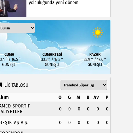
yolculuğunda yeni dönem
CUMA
CUMARTESI
PAZAR
3.4 ° / 16.5 °
33.2 ° / 17.3 °
33.9 ° / 17.6 °
GÜNEŞLI
GÜNEŞLI
GÜNEŞLI
LİG TABLOSU
akım
O
G
M
B
Av
P
.AMED SPORTİF
0
0
0
0
0
0
AALİYETLER
.BEŞİKTAŞ A.Ş.
0
0
0
0
0
0