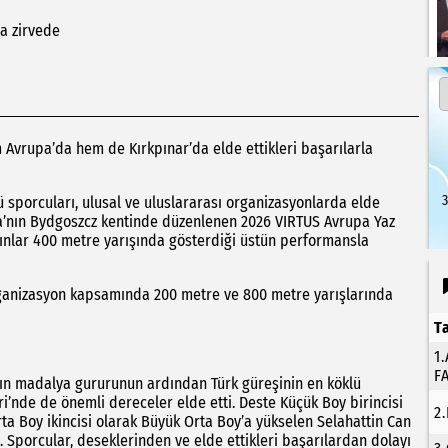
da zirvede
 Avrupa’da hem de Kırkpınar’da elde ettikleri başarılarla
3
 sporcuları, ulusal ve uluslararası organizasyonlarda elde
nya’nın Bydgoszcz kentinde düzenlenen 2026 VIRTUS Avrupa Yaz
adınlar 400 metre yarışında gösterdiği üstün performansla
organizasyon kapsamında 200 metre ve 800 metre yarışlarında
T
1
F
tın madalya gururunun ardından Türk güreşinin en köklü
ri’nde de önemli dereceler elde etti. Deste Küçük Boy birincisi
2
rta Boy ikincisi olarak Büyük Orta Boy’a yükselen Selahattin Can
. Sporcular, deseklerinden ve elde ettikleri başarılardan dolayı