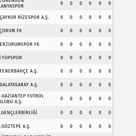
.CORENDON
0
0
0
0
0
0
LANYASPOR
.ÇAYKUR RİZESPOR A.Ş.
0
0
0
0
0
0
.ÇORUM FK
0
0
0
0
0
0
.ERZURUMSPOR FK
0
0
0
0
0
0
.EYÜPSPOR
0
0
0
0
0
0
.FENERBAHÇE A.Ş.
0
0
0
0
0
0
.GALATASARAY A.Ş.
0
0
0
0
0
0
0.GAZİANTEP FUTBOL
0
0
0
0
0
0
ULÜBÜ A.Ş.
1.GENÇLERBİRLİĞİ
0
0
0
0
0
0
2.GÖZTEPE A.Ş.
0
0
0
0
0
0