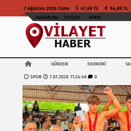
7 Ağustos 2026 Cuma
47,69 TL
54,98 TL
HAKKIMIZDA
İLETIŞIM
KÜNYE
GÜNDEM
EKONOMİ
SA
SPOR
7.07.2026 11:24:46
0