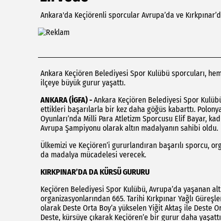
Ankara'da Keçiörenli sporcular Avrupa’da ve Kırkpınar’
Ankara Keçiören Belediyesi Spor Kulübü sporcuları, hem
ilçeye büyük gurur yaşattı.
ANKARA (İGFA) -
Ankara Keçiören Belediyesi Spor Kulübü
ettikleri başarılarla bir kez daha göğüs kabarttı. Polo
Oyunları’nda Milli Para Atletizm Sporcusu Elif Bayar, k
Avrupa Şampiyonu olarak altın madalyanın sahibi oldu.
Ülkemizi ve Keçiören’i gururlandıran başarılı sporcu, 
da madalya mücadelesi verecek.
KIRKPINAR’DA DA KÜRSÜ GURURU
Keçiören Belediyesi Spor Kulübü, Avrupa’da yaşanan al
organizasyonlarından 665. Tarihi Kırkpınar Yağlı Güreşle
olarak Deste Orta Boy’a yükselen Yiğit Aktaş ile Deste O
Deste, kürsüye çıkarak Keçiören’e bir gurur daha yaşattı