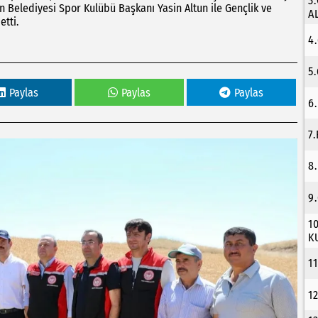
3
n Belediyesi Spor Kulübü Başkanı Yasin Altun ile Gençlik ve
A
tti.
4
5
Paylas
Paylas
Paylas
6
7
8
9
1
K
1
1