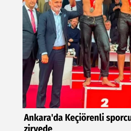
Ankara'da Keçiörenli sporcu
zirvede