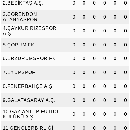
2.BEŞİKTAŞ A.Ş.
0
0
0
0
0
0
3.CORENDON
0
0
0
0
0
0
ALANYASPOR
4.ÇAYKUR RİZESPOR
0
0
0
0
0
0
A.Ş.
5.ÇORUM FK
0
0
0
0
0
0
6.ERZURUMSPOR FK
0
0
0
0
0
0
7.EYÜPSPOR
0
0
0
0
0
0
8.FENERBAHÇE A.Ş.
0
0
0
0
0
0
9.GALATASARAY A.Ş.
0
0
0
0
0
0
10.GAZİANTEP FUTBOL
0
0
0
0
0
0
KULÜBÜ A.Ş.
11.GENÇLERBİRLİĞİ
0
0
0
0
0
0