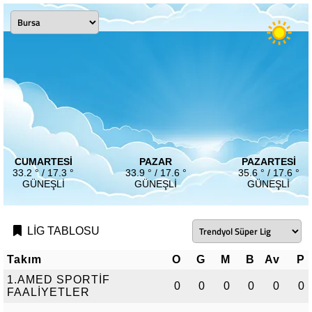
CUMARTESI
PAZAR
PAZARTESI
33.2 ° / 17.3 °
33.9 ° / 17.6 °
35.6 ° / 17.6 °
GÜNEŞLI
GÜNEŞLI
GÜNEŞLI
LİG TABLOSU
Takım
O
G
M
B
Av
P
1.AMED SPORTİF
0
0
0
0
0
0
FAALİYETLER