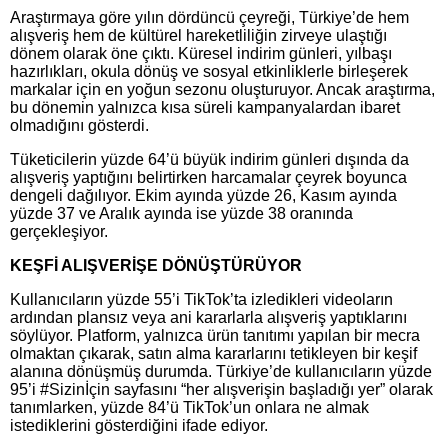
Araştırmaya göre yılın dördüncü çeyreği, Türkiye’de hem
alışveriş hem de kültürel hareketliliğin zirveye ulaştığı
dönem olarak öne çıktı. Küresel indirim günleri, yılbaşı
hazırlıkları, okula dönüş ve sosyal etkinliklerle birleşerek
markalar için en yoğun sezonu oluşturuyor. Ancak araştırma,
bu dönemin yalnızca kısa süreli kampanyalardan ibaret
olmadığını gösterdi.
Tüketicilerin yüzde 64’ü büyük indirim günleri dışında da
alışveriş yaptığını belirtirken harcamalar çeyrek boyunca
dengeli dağılıyor. Ekim ayında yüzde 26, Kasım ayında
yüzde 37 ve Aralık ayında ise yüzde 38 oranında
gerçekleşiyor.
KEŞFİ ALIŞVERİŞE DÖNÜŞTÜRÜYOR
Kullanıcıların yüzde 55’i TikTok’ta izledikleri videoların
ardından plansız veya ani kararlarla alışveriş yaptıklarını
söylüyor. Platform, yalnızca ürün tanıtımı yapılan bir mecra
olmaktan çıkarak, satın alma kararlarını tetikleyen bir keşif
alanına dönüşmüş durumda. Türkiye’de kullanıcıların yüzde
95’i #Sizinİçin sayfasını “her alışverişin başladığı yer” olarak
tanımlarken, yüzde 84’ü TikTok’un onlara ne almak
istediklerini gösterdiğini ifade ediyor.