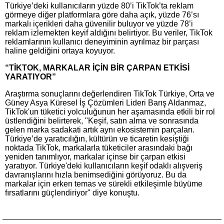
Türkiye’deki kullanıcıların yüzde 80’i TikTok’ta reklam
görmeye diğer platformlara göre daha açık, yüzde 76’sı
markalı içerikleri daha güvenilir buluyor ve yüzde 78’i
reklam izlemekten keyif aldığını belirtiyor. Bu veriler, TikTok
reklamlarının kullanıcı deneyiminin ayrılmaz bir parçası
haline geldiğini ortaya koyuyor.
“TİKTOK, MARKALAR İÇİN BİR ÇARPAN ETKİSİ
YARATIYOR”
Araştırma sonuçlarını değerlendiren TikTok Türkiye, Orta ve
Güney Asya Küresel İş Çözümleri Lideri Barış Aldanmaz,
TikTok'un tüketici yolculuğunun her aşamasında etkili bir rol
üstlendiğini belirterek, "Keşif, satın alma ve sonrasında
gelen marka sadakati artık aynı ekosistemin parçaları.
Türkiye’de yaratıcılığın, kültürün ve ticaretin kesiştiği
noktada TikTok, markalarla tüketiciler arasındaki bağı
yeniden tanımlıyor, markalar içinse bir çarpan etkisi
yaratıyor. Türkiye'deki kullanıcıların keşif odaklı alışveriş
davranışlarını hızla benimsediğini görüyoruz. Bu da
markalar için erken temas ve sürekli etkileşimle büyüme
fırsatlarını güçlendiriyor" diye konuştu.