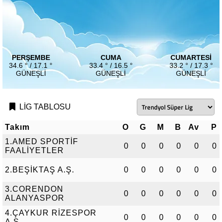
PERŞEMBE
CUMA
CUMARTESI
34.6 ° / 17.1 °
33.4 ° / 16.5 °
33.2 ° / 17.3 °
GÜNEŞLI
GÜNEŞLI
GÜNEŞLI
LİG TABLOSU
Takım
O
G
M
B
Av
P
1.AMED SPORTİF
0
0
0
0
0
0
FAALİYETLER
2.BEŞİKTAŞ A.Ş.
0
0
0
0
0
0
3.CORENDON
0
0
0
0
0
0
ALANYASPOR
4.ÇAYKUR RİZESPOR
0
0
0
0
0
0
A.Ş.