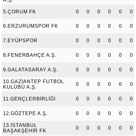
5.ÇORUM FK
0
0
0
0
0
0
6.ERZURUMSPOR FK
0
0
0
0
0
0
7.EYÜPSPOR
0
0
0
0
0
0
8.FENERBAHÇE A.Ş.
0
0
0
0
0
0
9.GALATASARAY A.Ş.
0
0
0
0
0
0
10.GAZİANTEP FUTBOL
0
0
0
0
0
0
KULÜBÜ A.Ş.
11.GENÇLERBİRLİĞİ
0
0
0
0
0
0
12.GÖZTEPE A.Ş.
0
0
0
0
0
0
13.İSTANBUL
0
0
0
0
0
0
BAŞAKŞEHİR FK