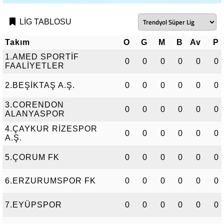
LİG TABLOSU
Takım
O
G
M
B
Av
P
1.AMED SPORTİF
0
0
0
0
0
0
FAALİYETLER
2.BEŞİKTAŞ A.Ş.
0
0
0
0
0
0
3.CORENDON
0
0
0
0
0
0
ALANYASPOR
4.ÇAYKUR RİZESPOR
0
0
0
0
0
0
A.Ş.
5.ÇORUM FK
0
0
0
0
0
0
6.ERZURUMSPOR FK
0
0
0
0
0
0
7.EYÜPSPOR
0
0
0
0
0
0