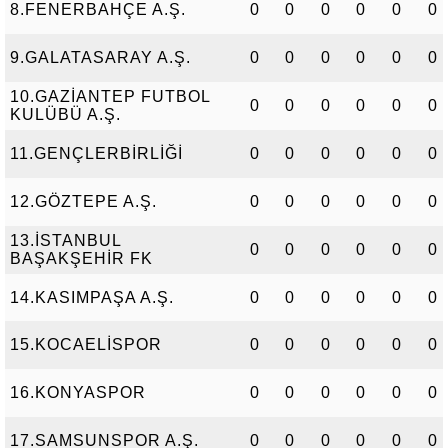
8.FENERBAHÇE A.Ş.
0
0
0
0
0
0
9.GALATASARAY A.Ş.
0
0
0
0
0
0
10.GAZİANTEP FUTBOL
0
0
0
0
0
0
KULÜBÜ A.Ş.
11.GENÇLERBİRLİĞİ
0
0
0
0
0
0
12.GÖZTEPE A.Ş.
0
0
0
0
0
0
13.İSTANBUL
0
0
0
0
0
0
BAŞAKŞEHİR FK
14.KASIMPAŞA A.Ş.
0
0
0
0
0
0
15.KOCAELİSPOR
0
0
0
0
0
0
16.KONYASPOR
0
0
0
0
0
0
17.SAMSUNSPOR A.Ş.
0
0
0
0
0
0