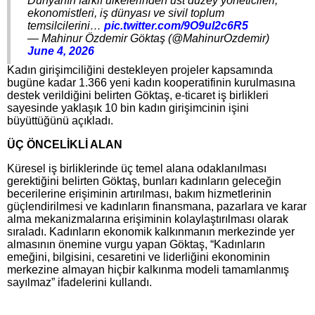
Dünyanın farklı ülkelerinden üst düzey yöneticileri,
ekonomistleri, iş dünyası ve sivil toplum
temsilcilerini…
pic.twitter.com/9O9ul2c6R5
— Mahinur Özdemir Göktaş (@MahinurOzdemir)
June 4, 2026
Kadın girişimciliğini destekleyen projeler kapsamında
bugüne kadar 1.366 yeni kadın kooperatifinin kurulmasına
destek verildiğini belirten Göktaş, e-ticaret iş birlikleri
sayesinde yaklaşık 10 bin kadın girişimcinin işini
büyüttüğünü açıkladı.
ÜÇ ÖNCELİKLİ ALAN
Küresel iş birliklerinde üç temel alana odaklanılması
gerektiğini belirten Göktaş, bunları kadınların geleceğin
becerilerine erişiminin artırılması, bakım hizmetlerinin
güçlendirilmesi ve kadınların finansmana, pazarlara ve karar
alma mekanizmalarına erişiminin kolaylaştırılması olarak
sıraladı. Kadınların ekonomik kalkınmanın merkezinde yer
almasının önemine vurgu yapan Göktaş, “Kadınların
emeğini, bilgisini, cesaretini ve liderliğini ekonominin
merkezine almayan hiçbir kalkınma modeli tamamlanmış
sayılmaz” ifadelerini kullandı.