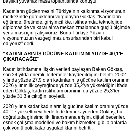
başlıklı yuvarlak masa toplantısında konuştu.
Kadınların güçlenmesini Türkiye’nin kalkınma vizyonunun
merkezinde gördüklerini vurgulayan Göktaş, “Kadınların
eğitimde, üretimde, girişimcilikte, istihdamda, teknolojide,
diplomaside ve karar alma mekanizmalarında güçlü biçimde
yer alması için çalışıyoruz. Bunu Türkiye Yüzyılı
vizyonumuzun vazgeçilmez unsurlarından biri kabul
ediyoruz” dedi.
“KADINLARIN İŞ GÜCÜNE KATILIMINI YÜZDE 40,1’E
ÇIKARACAĞIZ”
Kadın istihdamına ilişkin verileri paylaşan Bakan Göktaş,
son 24 yılda önemli ilerlemeler kaydedildiğini belirtti. 2002
yılında yüzde 27,9 olan kadınların iş gücüne katılım oranının
2026 yılının ilk çeyreğinde yüzde 35,2’ye yükseldiğini ifade
eden Göktaş, kadın istihdam oranının da yüzde 25,3’ten
yüzde 31,3’e çıktığını söyledi.
2028 yılına kadar kadınların iş gücüne katılım oranını yüzde
40,1’e yükseltmeyi hedeflediklerini kaydeden Göktaş, bu
doğrultuda girişimcilik, finansmana erişim, dijital beceriler,
esnek çalışma modelleri ve bakım hizmetleri gibi alanlarda
çok yönlü politikalar uyguladıklarını belirtti.