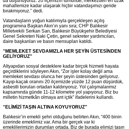
da düşünüyoruz. 20 ilçemizin tümünde, merkezden en uzak
mahallemize kadar ulaşarak hiçbir vatandaşımızı geride
bırakmıyoruz." dedi.
Vatandaşların yoğun katılımıyla gerçekleşen açılış
programına Başkan Akın’ın yanı sıra; CHP Balıkesir
Milletvekili Serkan Sarı, Balıkesir Büyükşehir Belediyesi
Genel Sekreteri Naki Çetin, genel sekreter yardımcıları,
daire başkanları ve basın mensupları katıldı.
“MEMLEKET SEVDAMIZLA HER ŞEYİN ÜSTESİNDEN
GELİYORUZ"
Altyapıdan sosyal desteklere kadar birçok hizmeti hayata
geçirdiklerini söyleyen Akın, “Zor işler kolay değil ama
memleket sevdası olunca her şeyin üstesinden geliyoruz.
Kayıp-kaçak oranını 20 ilçemizde yüzde 12 puan düşürdük,
asbestli boruları ortadan kaldırıyoruz. Yol çalışmalarımız
kapsamında günde 11-12 kilometre yol yapıyoruz. Biz bu
milletin hizmetkârı olmaya ant içtik” ifadelerini kullandı.
“ELİMİZİ TAŞIN ALTINA KOYUYORUZ"
Balıkesir’in emekli şehri olduğunu belirten Akın, “400 binin
üzerinde emeklimiz var. Ama bir gerçek var ki
emeklilerimizin durumları ortada. Biz de burada elimizi taşın