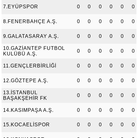
7.EYÜPSPOR
0
0
0
0
0
0
8.FENERBAHÇE A.Ş.
0
0
0
0
0
0
9.GALATASARAY A.Ş.
0
0
0
0
0
0
10.GAZİANTEP FUTBOL
0
0
0
0
0
0
KULÜBÜ A.Ş.
11.GENÇLERBİRLİĞİ
0
0
0
0
0
0
12.GÖZTEPE A.Ş.
0
0
0
0
0
0
13.İSTANBUL
0
0
0
0
0
0
BAŞAKŞEHİR FK
14.KASIMPAŞA A.Ş.
0
0
0
0
0
0
15.KOCAELİSPOR
0
0
0
0
0
0