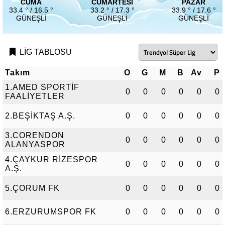
CUMA
CUMARTESI
PAZAR
33.4 ° / 16.5 °
33.2 ° / 17.3 °
33.9 ° / 17.6 °
GÜNEŞLI
GÜNEŞLI
GÜNEŞLI
LİG TABLOSU
Takım
O
G
M
B
Av
P
1.AMED SPORTİF
0
0
0
0
0
0
FAALİYETLER
2.BEŞİKTAŞ A.Ş.
0
0
0
0
0
0
3.CORENDON
0
0
0
0
0
0
ALANYASPOR
4.ÇAYKUR RİZESPOR
0
0
0
0
0
0
A.Ş.
5.ÇORUM FK
0
0
0
0
0
0
6.ERZURUMSPOR FK
0
0
0
0
0
0