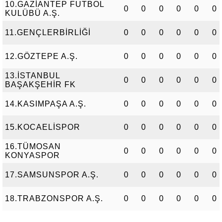
10.GAZİANTEP FUTBOL
0
0
0
0
0
0
KULÜBÜ A.Ş.
11.GENÇLERBİRLİĞİ
0
0
0
0
0
0
12.GÖZTEPE A.Ş.
0
0
0
0
0
0
13.İSTANBUL
0
0
0
0
0
0
BAŞAKŞEHİR FK
14.KASIMPAŞA A.Ş.
0
0
0
0
0
0
15.KOCAELİSPOR
0
0
0
0
0
0
16.TÜMOSAN
0
0
0
0
0
0
KONYASPOR
17.SAMSUNSPOR A.Ş.
0
0
0
0
0
0
18.TRABZONSPOR A.Ş.
0
0
0
0
0
0