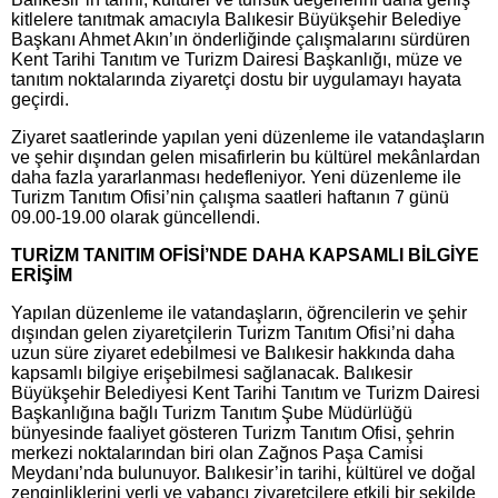
kitlelere tanıtmak amacıyla Balıkesir Büyükşehir Belediye
Başkanı Ahmet Akın’ın önderliğinde çalışmalarını sürdüren
Kent Tarihi Tanıtım ve Turizm Dairesi Başkanlığı, müze ve
tanıtım noktalarında ziyaretçi dostu bir uygulamayı hayata
geçirdi.
Ziyaret saatlerinde yapılan yeni düzenleme ile vatandaşların
ve şehir dışından gelen misafirlerin bu kültürel mekânlardan
daha fazla yararlanması hedefleniyor. Yeni düzenleme ile
Turizm Tanıtım Ofisi’nin çalışma saatleri haftanın 7 günü
09.00-19.00 olarak güncellendi.
TURİZM TANITIM OFİSİ’NDE DAHA KAPSAMLI BİLGİYE
ERİŞİM
Yapılan düzenleme ile vatandaşların, öğrencilerin ve şehir
dışından gelen ziyaretçilerin Turizm Tanıtım Ofisi’ni daha
uzun süre ziyaret edebilmesi ve Balıkesir hakkında daha
kapsamlı bilgiye erişebilmesi sağlanacak. Balıkesir
Büyükşehir Belediyesi Kent Tarihi Tanıtım ve Turizm Dairesi
Başkanlığına bağlı Turizm Tanıtım Şube Müdürlüğü
bünyesinde faaliyet gösteren Turizm Tanıtım Ofisi, şehrin
merkezi noktalarından biri olan Zağnos Paşa Camisi
Meydanı’nda bulunuyor. Balıkesir’in tarihi, kültürel ve doğal
zenginliklerini yerli ve yabancı ziyaretçilere etkili bir şekilde