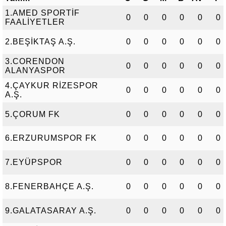
1.AMED SPORTİF
0
0
0
0
0
0
FAALİYETLER
2.BEŞİKTAŞ A.Ş.
0
0
0
0
0
0
3.CORENDON
0
0
0
0
0
0
ALANYASPOR
4.ÇAYKUR RİZESPOR
0
0
0
0
0
0
A.Ş.
5.ÇORUM FK
0
0
0
0
0
0
6.ERZURUMSPOR FK
0
0
0
0
0
0
7.EYÜPSPOR
0
0
0
0
0
0
8.FENERBAHÇE A.Ş.
0
0
0
0
0
0
9.GALATASARAY A.Ş.
0
0
0
0
0
0