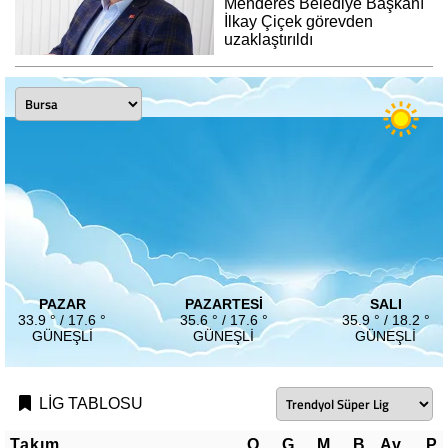
Menderes Belediye Başkanı
İlkay Çiçek görevden
uzaklaştırıldı
PAZAR
PAZARTESI
SALI
33.9 ° / 17.6 °
35.6 ° / 17.6 °
35.9 ° / 18.2 °
GÜNEŞLI
GÜNEŞLI
GÜNEŞLI
LİG TABLOSU
Takım
O
G
M
B
Av
P