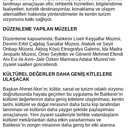
tanıtmayı amaçlayan ofis; rehberlik hizmetleri, bilgilendirme
faaliyetleri, turistik destinasyonlar, konaklama ve ulaşım
alternatifleri hakkında yönlendirmeler ile kentin turizm
vizyonuna katkı sağlıyor.
DÜZENLEME YAPILAN MÜZELER
Düzenleme kapsamında; Balıkesir Liseli Keşşaflar Müzesi,
Devrim Erbil Çağdaş Sanatlar Müzesi, Atatürk ve Seyit
Onbaşı Müzesi, Akbaş Köyü Etnografya Galerisi, İda Madra
Jeoparkı Müzesi, Ömer Seyfettin ve Gönenli Mehmet Efendi
Anı Evi ile Avni–Jale Özken Marmara Adalar Müzesi’nin
ziyaret saatleri güncellendi.
KÜLTÜREL DEĞERLER DAHA GENİŞ KİTLELERE
ULAŞACAK
Başkan Ahmet Akın’ın; kültür, sanat ve turizm odaklı vizyonu
doğrultusunda hayata geçirilen bu uygulama ile Balıkesir’in
kültürel değerlerinin daha geniş kitlelere ulaştırılması, kentin
tarihi, kültürel ve doğal mirasının daha fazla kişi tarafından
tanınması ve kültürün daha yaygın şekilde paylaşılması
amaçlanıyor. Yeni ziyaret saatleriyle birlikte vatandaşların
kültürel mekânlardan daha etkin yararlanması ve
Balıkesir’in zengin mirasının daha geniş bir etki alanına