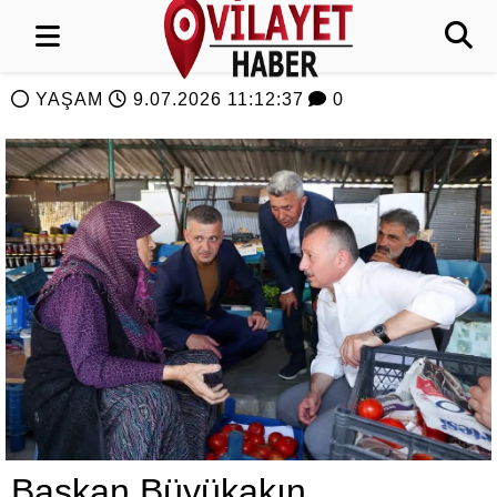
YAŞAM
9.07.2026 11:12:37
0
Başkan Büyükakın