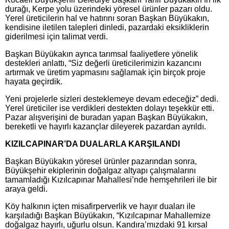
durağı, Kerpe yolu üzerindeki yöresel ürünler pazarı oldu.
Yerel üreticilerin hal ve hatırını soran Başkan Büyükakın,
kendisine iletilen talepleri dinledi, pazardaki eksikliklerin
giderilmesi için talimat verdi.
Başkan Büyükakın ayrıca tarımsal faaliyetlere yönelik
destekleri anlattı, “Siz değerli üreticilerimizin kazancını
artırmak ve üretim yapmasını sağlamak için birçok proje
hayata geçirdik.
Yeni projelerle sizleri desteklemeye devam edeceğiz” dedi.
Yerel üreticiler ise verdikleri destekten dolayı teşekkür etti.
Pazar alışverişini de buradan yapan Başkan Büyükakın,
bereketli ve hayırlı kazançlar dileyerek pazardan ayrıldı.
KIZILCAPINAR’DA DUALARLA KARŞILANDI
Başkan Büyükakın yöresel ürünler pazarından sonra,
Büyükşehir ekiplerinin doğalgaz altyapı çalışmalarını
tamamladığı Kızılcapınar Mahallesi’nde hemşehrileri ile bir
araya geldi.
Köy halkının içten misafirperverlik ve hayır duaları ile
karşıladığı Başkan Büyükakın, “Kızılcapınar Mahallemize
doğalgaz hayırlı, uğurlu olsun. Kandıra’mızdaki 91 kırsal