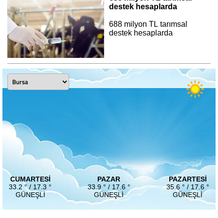
destek hesaplarda
688 milyon TL tarımsal
destek hesaplarda
CUMARTESI
PAZAR
PAZARTESI
33.2 ° / 17.3 °
33.9 ° / 17.6 °
35.6 ° / 17.6 °
GÜNEŞLI
GÜNEŞLI
GÜNEŞLI