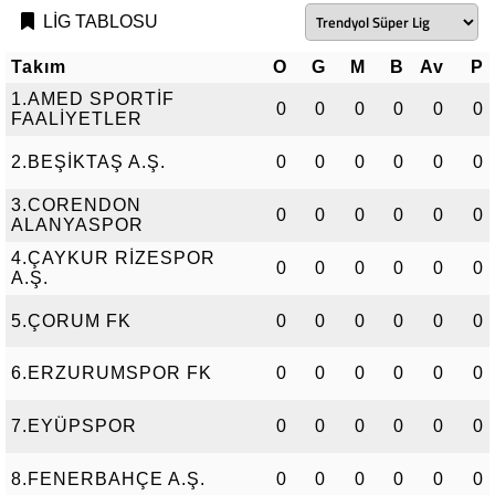
LİG TABLOSU
Takım
O
G
M
B
Av
P
1.AMED SPORTİF
0
0
0
0
0
0
FAALİYETLER
2.BEŞİKTAŞ A.Ş.
0
0
0
0
0
0
3.CORENDON
0
0
0
0
0
0
ALANYASPOR
4.ÇAYKUR RİZESPOR
0
0
0
0
0
0
A.Ş.
5.ÇORUM FK
0
0
0
0
0
0
6.ERZURUMSPOR FK
0
0
0
0
0
0
7.EYÜPSPOR
0
0
0
0
0
0
8.FENERBAHÇE A.Ş.
0
0
0
0
0
0