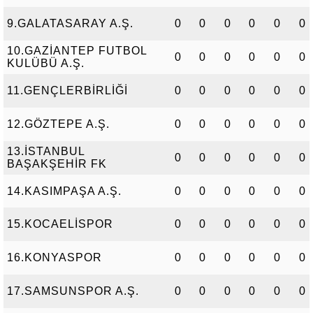
9.GALATASARAY A.Ş.
0
0
0
0
0
0
10.GAZİANTEP FUTBOL
0
0
0
0
0
0
KULÜBÜ A.Ş.
11.GENÇLERBİRLİĞİ
0
0
0
0
0
0
12.GÖZTEPE A.Ş.
0
0
0
0
0
0
13.İSTANBUL
0
0
0
0
0
0
BAŞAKŞEHİR FK
14.KASIMPAŞA A.Ş.
0
0
0
0
0
0
15.KOCAELİSPOR
0
0
0
0
0
0
16.KONYASPOR
0
0
0
0
0
0
17.SAMSUNSPOR A.Ş.
0
0
0
0
0
0