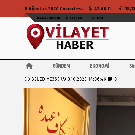
8 Ağustos 2026 Cumartesi
47,68 TL
55,1
HAKKIMIZDA
İLETIŞIM
KÜNYE
GÜNDEM
EKONOMİ
SA
BELEDİYE365
3.10.2025 14:06:46
0