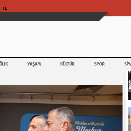
3 TL
ĞLIK
YAŞAM
KÜLTÜR
SPOR
SİY