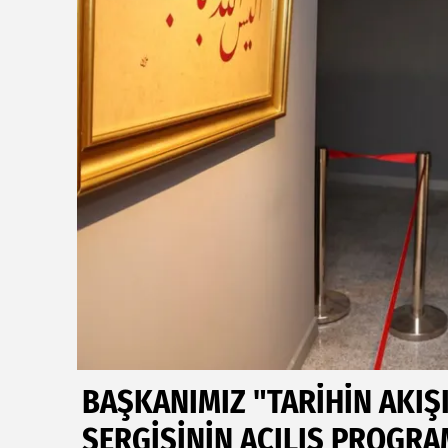
BAŞKANIMIZ "TARİHİN AKI
SERGİSİNİN AÇILIŞ PROGRA