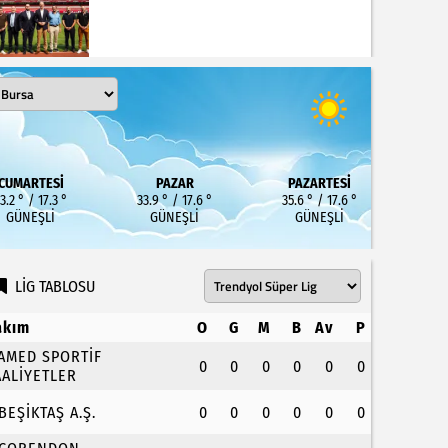
CUMARTESI
PAZAR
PAZARTESI
3.2 ° / 17.3 °
33.9 ° / 17.6 °
35.6 ° / 17.6 °
GÜNEŞLI
GÜNEŞLI
GÜNEŞLI
LİG TABLOSU
akım
O
G
M
B
Av
P
.AMED SPORTİF
0
0
0
0
0
0
AALİYETLER
.BEŞİKTAŞ A.Ş.
0
0
0
0
0
0