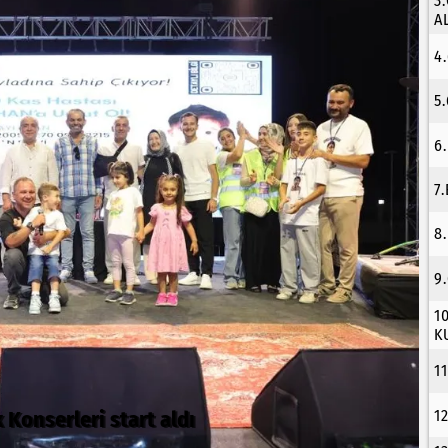
3
A
4
5
6
7
8
9
1
K
1
1
r'de tam gaz sürüyor