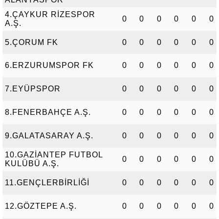
4.ÇAYKUR RİZESPOR
0
0
0
0
0
0
A.Ş.
5.ÇORUM FK
0
0
0
0
0
0
6.ERZURUMSPOR FK
0
0
0
0
0
0
7.EYÜPSPOR
0
0
0
0
0
0
8.FENERBAHÇE A.Ş.
0
0
0
0
0
0
9.GALATASARAY A.Ş.
0
0
0
0
0
0
10.GAZİANTEP FUTBOL
0
0
0
0
0
0
KULÜBÜ A.Ş.
11.GENÇLERBİRLİĞİ
0
0
0
0
0
0
12.GÖZTEPE A.Ş.
0
0
0
0
0
0