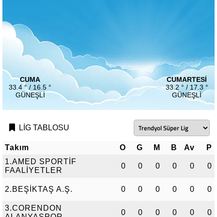
CUMA
CUMARTESI
33.4 ° / 16.5 °
33.2 ° / 17.3 °
GÜNEŞLI
GÜNEŞLI
LİG TABLOSU
Takım
O
G
M
B
Av
P
1.AMED SPORTİF
0
0
0
0
0
0
FAALİYETLER
2.BEŞİKTAŞ A.Ş.
0
0
0
0
0
0
3.CORENDON
0
0
0
0
0
0
ALANYASPOR