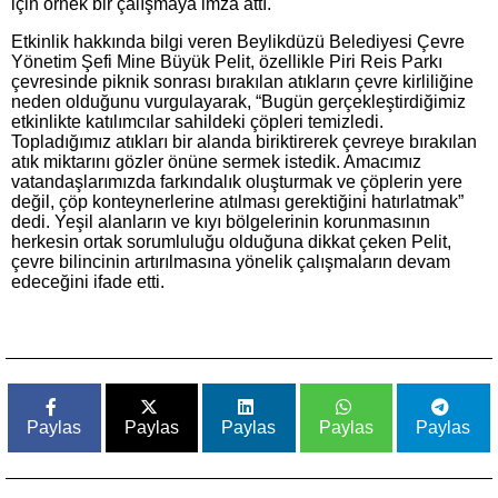
için örnek bir çalışmaya imza attı.
Etkinlik hakkında bilgi veren Beylikdüzü Belediyesi Çevre
Yönetim Şefi Mine Büyük Pelit, özellikle Piri Reis Parkı
çevresinde piknik sonrası bırakılan atıkların çevre kirliliğine
neden olduğunu vurgulayarak, “Bugün gerçekleştirdiğimiz
etkinlikte katılımcılar sahildeki çöpleri temizledi.
Topladığımız atıkları bir alanda biriktirerek çevreye bırakılan
atık miktarını gözler önüne sermek istedik. Amacımız
vatandaşlarımızda farkındalık oluşturmak ve çöplerin yere
değil, çöp konteynerlerine atılması gerektiğini hatırlatmak”
dedi. Yeşil alanların ve kıyı bölgelerinin korunmasının
herkesin ortak sorumluluğu olduğuna dikkat çeken Pelit,
çevre bilincinin artırılmasına yönelik çalışmaların devam
edeceğini ifade etti.
Paylas
Paylas
Paylas
Paylas
Paylas