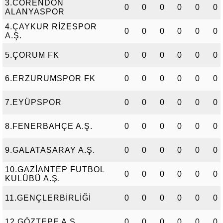
3.CORENDON
0
0
0
0
0
0
ALANYASPOR
4.ÇAYKUR RİZESPOR
0
0
0
0
0
0
A.Ş.
5.ÇORUM FK
0
0
0
0
0
0
6.ERZURUMSPOR FK
0
0
0
0
0
0
7.EYÜPSPOR
0
0
0
0
0
0
8.FENERBAHÇE A.Ş.
0
0
0
0
0
0
9.GALATASARAY A.Ş.
0
0
0
0
0
0
10.GAZİANTEP FUTBOL
0
0
0
0
0
0
KULÜBÜ A.Ş.
11.GENÇLERBİRLİĞİ
0
0
0
0
0
0
12.GÖZTEPE A.Ş.
0
0
0
0
0
0