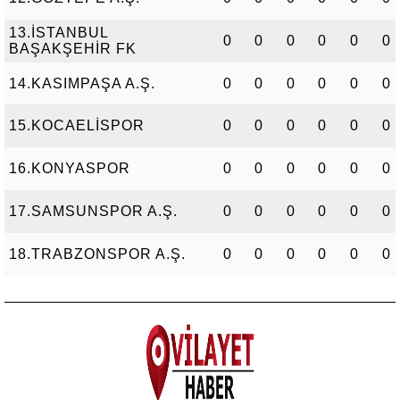
13.İSTANBUL
0
0
0
0
0
0
BAŞAKŞEHİR FK
14.KASIMPAŞA A.Ş.
0
0
0
0
0
0
15.KOCAELİSPOR
0
0
0
0
0
0
16.KONYASPOR
0
0
0
0
0
0
17.SAMSUNSPOR A.Ş.
0
0
0
0
0
0
18.TRABZONSPOR A.Ş.
0
0
0
0
0
0