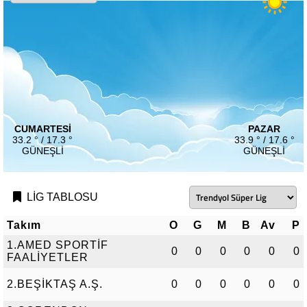
CUMARTESI
PAZAR
33.2 ° / 17.3 °
33.9 ° / 17.6 °
GÜNEŞLI
GÜNEŞLI
LİG TABLOSU
Takım
O
G
M
B
Av
P
1.AMED SPORTİF
0
0
0
0
0
0
FAALİYETLER
2.BEŞİKTAŞ A.Ş.
0
0
0
0
0
0