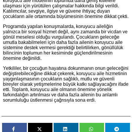
koruyucu aile modelinin toplumda daha geniş kitlelere
ulaşması için yürütülen çalışmalar hakkında bilgi verildi.
Katılımcılar, sevgiye, ilgiye ve güvene ihtiyaç duyan
çocukların aile ortamında büyümesinin önemine dikkat çekti.
Programda yapılan konuşmalarda, koruyucu aileliğin
yalnızca bir sosyal hizmet değil, aynı zamanda bir vicdan ve
gönül meselesi olduğu vurgulandı. Çocukların geleceğe
umutla bakabilmeleri için daha fazla ailenin koruyucu aile
sistemine destek vermesi gerektiği belirtilirken, gönüllülük
bilincinin toplumun her kesiminde güçlendirilmesinin
önemine değinildi.
Yetkililer, bir çocuğun hayatına dokunmanın onun geleceğini
değiştirebileceğine dikkat çekerek, koruyucu aile hizmetinin
yaygınlaşmasının çocukların sağlıklı, mutlu ve güvenli
bireyler olarak yetişmelerine büyük katkı sağlayacağını ifade
etti. Toplantı, koruyucu aile olmanın önemine yönelik
farkındalığın artırılması ve daha fazla ailenin bu anlamlı
sorumluluğu üstlenmesi çağrısıyla sona erdi.