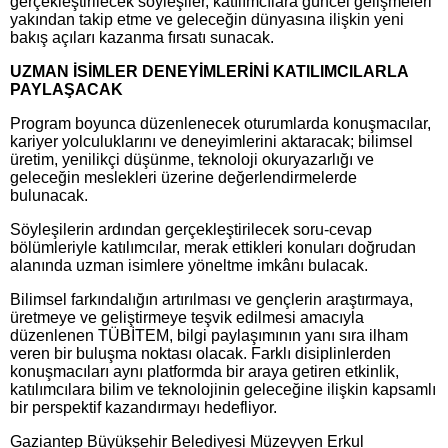
gerçekleştirilecek söyleşiler, katılımcılara güncel gelişmeleri
yakından takip etme ve geleceğin dünyasına ilişkin yeni
bakış açıları kazanma fırsatı sunacak.
UZMAN İSİMLER DENEYİMLERİNİ KATILIMCILARLA
PAYLAŞACAK
Program boyunca düzenlenecek oturumlarda konuşmacılar,
kariyer yolculuklarını ve deneyimlerini aktaracak; bilimsel
üretim, yenilikçi düşünme, teknoloji okuryazarlığı ve
geleceğin meslekleri üzerine değerlendirmelerde
bulunacak.
Söyleşilerin ardından gerçekleştirilecek soru-cevap
bölümleriyle katılımcılar, merak ettikleri konuları doğrudan
alanında uzman isimlere yöneltme imkânı bulacak.
Bilimsel farkındalığın artırılması ve gençlerin araştırmaya,
üretmeye ve geliştirmeye teşvik edilmesi amacıyla
düzenlenen TÜBİTEM, bilgi paylaşımının yanı sıra ilham
veren bir buluşma noktası olacak. Farklı disiplinlerden
konuşmacıları aynı platformda bir araya getiren etkinlik,
katılımcılara bilim ve teknolojinin geleceğine ilişkin kapsamlı
bir perspektif kazandırmayı hedefliyor.
Gaziantep Büyükşehir Belediyesi Müzeyyen Erkul