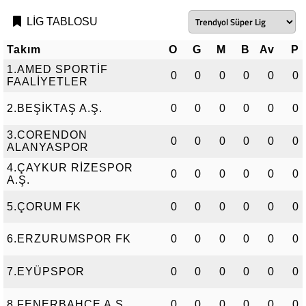
LİG TABLOSU
Takım
O
G
M
B
Av
P
1.AMED SPORTİF
0
0
0
0
0
0
FAALİYETLER
2.BEŞİKTAŞ A.Ş.
0
0
0
0
0
0
3.CORENDON
0
0
0
0
0
0
ALANYASPOR
4.ÇAYKUR RİZESPOR
0
0
0
0
0
0
A.Ş.
5.ÇORUM FK
0
0
0
0
0
0
6.ERZURUMSPOR FK
0
0
0
0
0
0
7.EYÜPSPOR
0
0
0
0
0
0
8.FENERBAHÇE A.Ş.
0
0
0
0
0
0