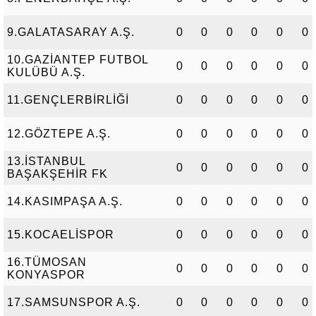
9.GALATASARAY A.Ş.
0
0
0
0
0
0
10.GAZİANTEP FUTBOL
0
0
0
0
0
0
KULÜBÜ A.Ş.
11.GENÇLERBİRLİĞİ
0
0
0
0
0
0
12.GÖZTEPE A.Ş.
0
0
0
0
0
0
13.İSTANBUL
0
0
0
0
0
0
BAŞAKŞEHİR FK
14.KASIMPAŞA A.Ş.
0
0
0
0
0
0
15.KOCAELİSPOR
0
0
0
0
0
0
16.TÜMOSAN
0
0
0
0
0
0
KONYASPOR
17.SAMSUNSPOR A.Ş.
0
0
0
0
0
0