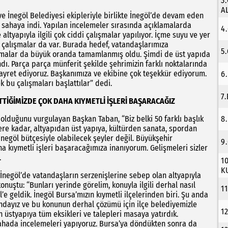
3
A
ve İnegöl Belediyesi ekipleriyle birlikte İnegöl’de devam eden
 sahaya indi. Yapılan incelemeler sırasında açıklamalarda
4
ltyapıyla ilgili çok ciddi çalışmalar yapılıyor. İçme suyu ve yer
an çalışmalar da var. Burada hedef, vatandaşlarımıza
5
ışmalar da büyük oranda tamamlanmış oldu. Şimdi de üst yapıda
dı. Parça parça münferit şekilde şehrimizin farklı noktalarında
 gayret ediyoruz. Başkanımıza ve ekibine çok teşekkür ediyorum.
6
k bu çalışmaları başlattılar” dedi.
7
TİĞİMİZDE ÇOK DAHA KIYMETLİ İŞLERİ BAŞARACAĞIZ
n olduğunu vurgulayan Başkan Taban, “Biz belki 50 farklı başlık
8
ere kadar, altyapıdan üst yapıya, kültürden sanata, spordan
negöl bütçesiyle olabilecek şeyler değil. Büyükşehir
9
 kıymetli işleri başaracağımıza inanıyorum. Gelişmeleri sizler
.
1
K
İnegöl’de vatandaşların serzenişlerine sebep olan altyapıyla
onuştu: “Bunları yerinde görelim, konuyla ilgili derhal nasıl
1
e geldik. İnegöl Bursa’mızın kıymetli ilçelerinden biri. Şu anda
ndayız ve bu konunun derhal çözümü için ilçe belediyemizle
1
 üstyapıya tüm eksikleri ve talepleri masaya yatırdık.
 sahada incelemeleri yapıyoruz. Bursa’ya döndükten sonra da