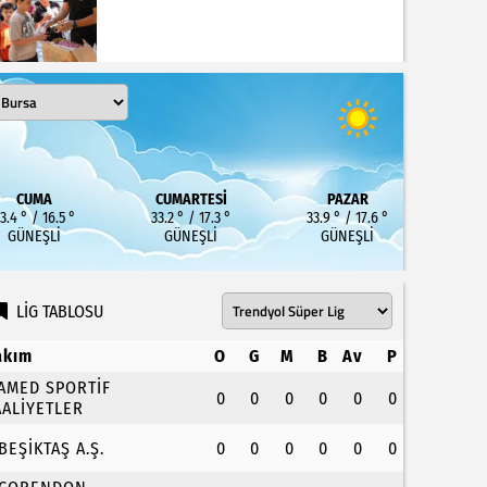
CUMA
CUMARTESI
PAZAR
3.4 ° / 16.5 °
33.2 ° / 17.3 °
33.9 ° / 17.6 °
GÜNEŞLI
GÜNEŞLI
GÜNEŞLI
LİG TABLOSU
akım
O
G
M
B
Av
P
.AMED SPORTİF
0
0
0
0
0
0
AALİYETLER
.BEŞİKTAŞ A.Ş.
0
0
0
0
0
0