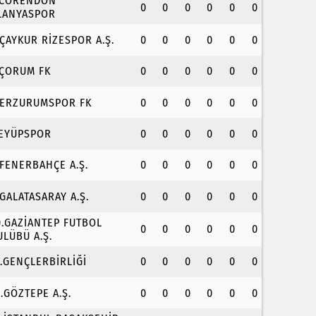
.CORENDON
0
0
0
0
0
0
LANYASPOR
.ÇAYKUR RİZESPOR A.Ş.
0
0
0
0
0
0
.ÇORUM FK
0
0
0
0
0
0
.ERZURUMSPOR FK
0
0
0
0
0
0
.EYÜPSPOR
0
0
0
0
0
0
.FENERBAHÇE A.Ş.
0
0
0
0
0
0
.GALATASARAY A.Ş.
0
0
0
0
0
0
0.GAZİANTEP FUTBOL
0
0
0
0
0
0
ULÜBÜ A.Ş.
1.GENÇLERBİRLİĞİ
0
0
0
0
0
0
2.GÖZTEPE A.Ş.
0
0
0
0
0
0