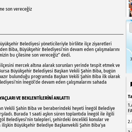
ine son vereceğiz
ükşehir Belediyesi yöneticileriyle birlikte ilçe ziyaretleri
 eden Biba, Büyükşehir Belediyesi’nin devam eden çalışmalarını
mizin bu çilesine son vereceğiz” dedi.
3
ilçesini mercek altına alarak sorunları yerinde tespit etmek ve
 Bursa Büyükşehir Belediyesi Başkan Vekili Şahin Biba, bugün
e hazır bulunduğu programda Başkan Vekili Şahin Biba ilk olarak
Belediyesi’nin İnegöl’de devam eden çalışmalarını sahada
T
AÇLARI VE BEKLENTİLERİNİ ANLATTI
1
n Vekili Şahin Biba ve beraberindeki heyeti İnegöl Belediye
F
ıladı. Burada 1 saati aşkın süren toplantıda İnegöl ile ilgili
l Belediyesi’nin talepleri, şehirdeki öncelikli konular ve
2
 ilişkin Büyükşehir Belediye Başkanvekili Şahin Biba’ya