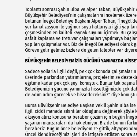
Toplantı sonrası Şahin Biba ve Alper Taban, Büyükşehir 
Büyükşehir Belediyesi’nin çalışmalarını incelemek üzere
bulunan İnegöl Belediye Başkanı Alper Taban, “İnegöl’de a
yer kanalizasyon ile yağmur suyu hatlarıyla ilgili yapıl
çeşmesinden en kaliteli kaynak suyunu içirmek. Bu çal
asfalt kaplama ve tretuvar çalışmaları yapılmaya başlan
yapılan çalışmalar var. Biz de İnegöl Belediyesi olarak
Göreve gelir gelmez bizlere de gelen talepler var diyere
BÜYÜKŞEHİR BELEDİYEMİZİN GÜCÜNÜ YANIMIZDA HİSSET
Sadece yollarla ilgili değil, pek çok konuda çalışmaları
üzerinde parkından yatırımlarına, projelerimize destekl
eğitime kadar pek çok şeyi konuştuk. Bunlar tek başına İ
Belediyemizin gücünü yanımızda hissettiğimizde çok daha
de adım adım görecek ve hissedeceksiniz” diye konuştu
Bursa Büyükşehir Belediye Başkan Vekili Şahin Biba ise 
ilgili ciddi manada sıkıntılar olduğuna değinerek şöyle k
aksiyon alırız konusuna beraber çözüm için bugün İnegöl’
yaşanan manzaraları da hak etmiyor. Biz de bunun farkı
beraberiz. Bugün önce belediyemize gittik, altyapısından
Önceliklendireceğimiz işleri de istişare ettikten sonra