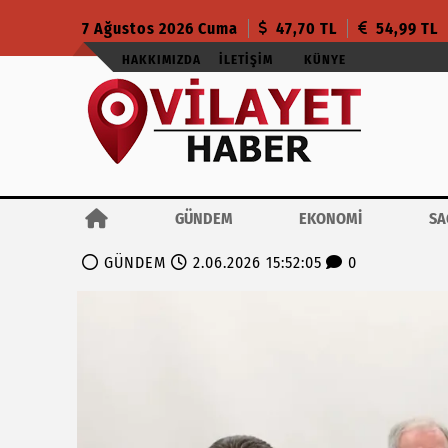
7 Ağustos 2026 Cuma
47,70 TL
54,99 TL
HAKKIMIZDA
İLETIŞIM
KÜNYE
GÜNDEM
EKONOMİ
SA
GÜNDEM
2.06.2026 15:52:05
0