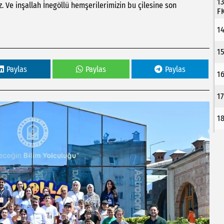
1
. Ve inşallah İnegöllü hemşerilerimizin bu çilesine son
F
1
1
Paylas
Paylas
Paylas
1
1
1