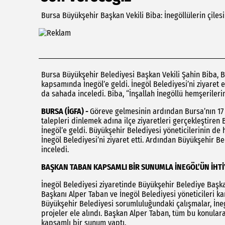
Bursa Büyükşehir Başkan Vekili Biba: İnegöllülerin çiles
Bursa Büyükşehir Belediyesi Başkan Vekili Şahin Biba, Büy
kapsamında İnegöl’e geldi. İnegöl Belediyesi’ni ziyaret
da sahada inceledi. Biba, “İnşallah İnegöllü hemşerileri
BURSA (İGFA) -
Göreve gelmesinin ardından Bursa’nın 17 
talepleri dinlemek adına ilçe ziyaretleri gerçekleştiren
İnegöl’e geldi. Büyükşehir Belediyesi yöneticilerinin d
İnegöl Belediyesi’ni ziyaret etti. Ardından Büyükşehir 
inceledi.
BAŞKAN TABAN KAPSAMLI BİR SUNUMLA İNEGÖL’ÜN İHTİY
İnegöl Belediyesi ziyaretinde Büyükşehir Belediye Başka
Başkanı Alper Taban ve İnegöl Belediyesi yöneticileri karş
Büyükşehir Belediyesi sorumluluğundaki çalışmalar, İnegö
projeler ele alındı. Başkan Alper Taban, tüm bu konulara
kapsamlı bir sunum yaptı.