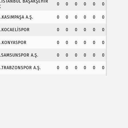
3.İSTANBUL BAŞAKŞEHİR
0
0
0
0
0
0
K
4.KASIMPAŞA A.Ş.
0
0
0
0
0
0
5.KOCAELİSPOR
0
0
0
0
0
0
6.KONYASPOR
0
0
0
0
0
0
7.SAMSUNSPOR A.Ş.
0
0
0
0
0
0
8.TRABZONSPOR A.Ş.
0
0
0
0
0
0