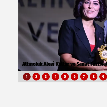
Arbil Akın kadın muhtarlarla buluştu
1
2
3
4
5
6
7
8
9