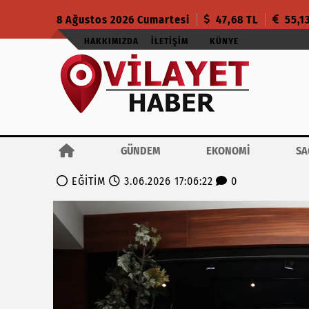
8 Ağustos 2026 Cumartesi
47,68 TL
55,1
HAKKIMIZDA
İLETIŞIM
KÜNYE
GÜNDEM
EKONOMİ
SA
EĞİTİM
3.06.2026 17:06:22
0