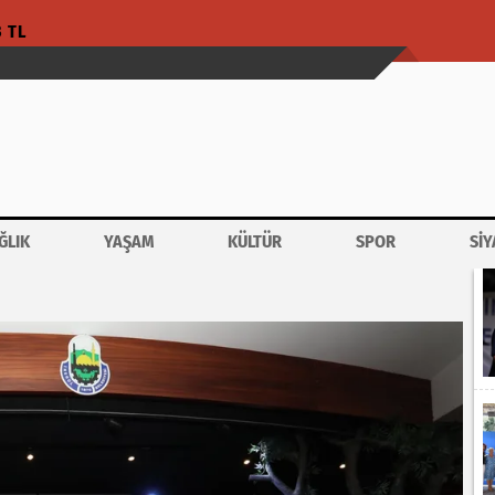
3 TL
ĞLIK
YAŞAM
KÜLTÜR
SPOR
SİY