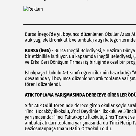
Bursa İnegöl’de yıl boyunca düzenlenen Okullar Arası Atı
atık yağ, elektronik atık ve ambalaj atığı kategorilerinde
BURSA (İGFA) -
Bursa İnegöl Belediyesi, 5 Haziran Dünya
bir etkinlikle kutluyor. Bu kapsamda İnegöl Belediyesi, 
ve Erka Geri Dönüşüm Firması iş birliğinde özel bir pro
İshakpaşa İlkokulu 4-L sınıfı öğrencilerinin hazırladığı “
devamında yıl boyunca düzenlenen atık toplama yarışmal
töreni düzenlendi.
ATIK TOPLAMA YARIŞMASINDA DERECEYE GİRENLER ÖDÜ
Sıfır Atık Ödül Töreninde derece giren okullar şöyle sıra
1’inci Hocaköy İlkokulu, 2’nci Deydinler İlkokulu ve 3’ünc
yarışmasında; 1’inci Tahtaköprü İlkokulu, 2’nci Ticaret ve
ambalaj atıkları toplama yarışmasında da 1’inci Necip Fa
Gaziosmanpaşa İmam Hatip Ortaokulu oldu.