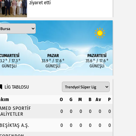
ziyaret etti
CUMARTESI
PAZAR
PAZARTESI
3.2 ° / 17.3 °
33.9 ° / 17.6 °
35.6 ° / 17.6 °
GÜNEŞLI
GÜNEŞLI
GÜNEŞLI
LİG TABLOSU
akım
O
G
M
B
Av
P
.AMED SPORTİF
0
0
0
0
0
0
AALİYETLER
.BEŞİKTAŞ A.Ş.
0
0
0
0
0
0