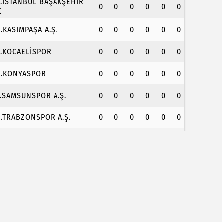
3.İSTANBUL BAŞAKŞEHİR
0
0
0
0
0
0
K
4.KASIMPAŞA A.Ş.
0
0
0
0
0
0
5.KOCAELİSPOR
0
0
0
0
0
0
6.KONYASPOR
0
0
0
0
0
0
7.SAMSUNSPOR A.Ş.
0
0
0
0
0
0
8.TRABZONSPOR A.Ş.
0
0
0
0
0
0