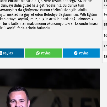
zden emanet olarak aldık, sizlere teslim edeceğiz. Sizler de
1
 bu dünyayı daha güzel hale getireceksiniz. Bu dünya tüm
F
avranışları da görüyoruz. Bunun çözümü sizin gibi akılla
1
oluşturmak adına gayret eden Belediye Başkanımıza, Milli Eğitim
ken ortaya koyduğumuz, bugün artık bir atık değil ekonomik
r türlü kullanılan malzemenin ekonomiye tekrar kazandırılması
1
r ülkeyiz” ifadelerinde bulundu.
1
1
Paylas
Paylas
Paylas
1