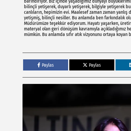
barındırıyor. Biz içinde yaşadığımız dünyayı büyüklerimi
bilinçli yetişerek, duyarlı yetişerek, bilgiyle yetişerek
canlıların, hepimizin evi. Maalesef zaman zaman yanlış d
yetişmiş, bilinçli nesiller. Bu anlamda ben farkındalık 
Müdürümüze teşekkür ediyorum. Hayatı yaşarken, üretir
materyal olan geri dönüşüm kavramıyla açıkladığımız he
mümkün. Bu anlamda sıfır atık vizyonunu ortaya koyan bi
Paylas
Paylas