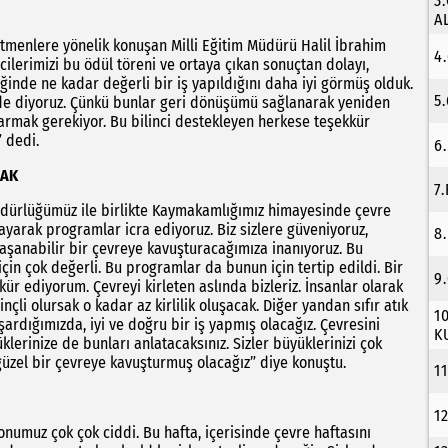
3
A
etmenlere yönelik konuşan Milli Eğitim Müdürü Halil İbrahim
4
cilerimizi bu ödül töreni ve ortaya çıkan sonuçtan dolayı,
inde ne kadar değerli bir iş yapıldığını daha iyi görmüş olduk.
5
madde diyoruz. Çünkü bunlar geri dönüşümü sağlanarak yeniden
tarmak gerekiyor. Bu bilinci destekleyen herkese teşekkür
 dedi.
6
CAK
7
Müdürlüğümüz ile birlikte Kaymakamlığımız himayesinde çevre
ayarak programlar icra ediyoruz. Biz sizlere güveniyoruz,
8
 yaşanabilir bir çevreye kavuşturacağımıza inanıyoruz. Bu
çin çok değerli. Bu programlar da bunun için tertip edildi. Bir
9
ür ediyorum. Çevreyi kirleten aslında bizleriz. İnsanlar olarak
nçli olursak o kadar az kirlilik oluşacak. Diğer yandan sıfır atık
1
şardığımızda, iyi ve doğru bir iş yapmış olacağız. Çevresini
K
üklerinize de bunları anlatacaksınız. Sizler büyüklerinizi çok
güzel bir çevreye kavuşturmuş olacağız” diye konuştu.
1
1
muz çok çok ciddi. Bu hafta, içerisinde çevre haftasını