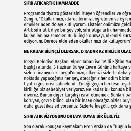
SIFIR ATIK ARTIK HAMMADDE
Programda tiyatro gösterisini izleyen öğrenciler ve öğr
Zengin, “Okullarımızı, idarecilerimizi, öğretmen ve öğren
emeklerinden dolayı kutluyorum. Listeler önümüze geldiğ
Artık sıfır atık diye bir şey yok, sıfır atığa artık ham
kullanılan malzemeler. Bu bilinçle dünyayı, ülkemizi kur
ediyorum. Derece elde eden okullarımızı da kutluyorum”
NE KADAR BİLİNÇLİ OLURSAK, O KADAR AZ KİRLİLİK OLA
İnegöl Belediye Başkanı Alper Taban ise “Milli Eğitim 
başlığı altında, 5 Haziran Dünya Çevre Gününü haftaya y
sizlere inanıyoruz. İnegöl’ümüzü, ülkemizi sizlerle daha
noktada yapacağınız her şey, atacağınız her adım bizim i
tiyatro gösterisi sahnelendi. Emeği geçen herkese teşekk
kirliliğe biz sebebiyet veriyoruz. Ne kadar bu konuda bili
diyoruz. Bunun diğer karşılığı israf etmemek. Bunları ba
koruyan, çevre bilinci olan bir insan olacağız. Sizler büy
daha güzel ikaz ediyorsunuz. Sizlerle İnegöl’ü çok daha 
SIFIR ATIK VİZYONUNU ORTAYA KOYAN BİR ÜLKEYİZ
Son olarak konuşan Kaymakam Eren Arslan da “Bugün konu