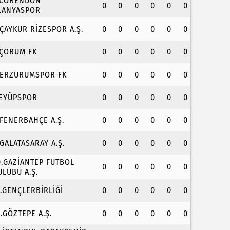
.CORENDON
0
0
0
0
0
0
LANYASPOR
.ÇAYKUR RİZESPOR A.Ş.
0
0
0
0
0
0
.ÇORUM FK
0
0
0
0
0
0
.ERZURUMSPOR FK
0
0
0
0
0
0
.EYÜPSPOR
0
0
0
0
0
0
.FENERBAHÇE A.Ş.
0
0
0
0
0
0
.GALATASARAY A.Ş.
0
0
0
0
0
0
0.GAZİANTEP FUTBOL
0
0
0
0
0
0
ULÜBÜ A.Ş.
1.GENÇLERBİRLİĞİ
0
0
0
0
0
0
2.GÖZTEPE A.Ş.
0
0
0
0
0
0