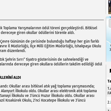
k Toplama Yarışmalarının ödül töreni gerçekleştirdi. Bitkisel
 dereceye giren okullar ödüllerini törenle aldı.
 Çevre Gününün de çerisinde bulunduğu haftayı her gün farklı
Çevre İl Müdürlüğü, İlçe Milli Eğitim Müdürlüğü, İshakpaşa Okulu
3
gram düzenlendi.
Atık Şehrin Sırrı” tiyatro gösterisinin de sahnelendiği ve
arında dereceye giren okullara ödüllerin takdim edildiği ödül
LLERİNİ ALDI
T
landı: Okullar arası bitkisel atık yağ toplama yarışmasında;
1
ü Alanyurt İlkokulu oldu. Okullar arası elektronik atık toplama
F
 Sanayi İlkokulu ve 3’üncü Huzur İlkokulu oldu. Okullar arası
zıl Kısakürek Okulu, 2’nci Kocatepe İlkokulu ve 3’üncü
2