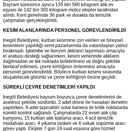
Bayram süresince ayrıca 135 bin 560 kilogram atık ev
eşyası ile 142 bin 300 kilogram moloz ekipler tarafından
alındı. Kent genelinde 36 park ve durakta da temizlik
çalışmaları gerçekleştirildi.
KESİM ALANLARINDA PERSONEL GÖREVLENDİRİLDİ
İnegöl Belediyesi, kurban kesimine izin verilen ve bireysel
kesimlerin yapıldığı semt pazarlarında da vatandaşları yalnız
bırakmadı. İşkembe ve benzeri atıkların taşınması amacıyla
el arabası desteği sağlanırken, kesim yerlerinde atıkların
dağılmadan ve tek noktada biriktirilmesi ve doğru şekilde
bertaraf edilmesi, çevre kirliliğinin önlenmesi amacıyla
personel görevlendirildi. Böylece kurban kesimi sırasında
oluşabilecek görüntü ve çevre kirliliğinin önüne geçildi.
SÜREKLİ ÇEVRE DENETİMLERİ YAPILDI
İnegöl Belediyesi bayram boyunca çevre denetimlerini de
aralıksız şekilde sürdürdü. 2 adet drone ile havadan denetim
yapılırken, 9 adet taşınabilir solar kamera ile kritik noktalarda
sürekli kontrol sağlandı. Çalışmalarda 22 evsel atık çöp
kamyonu, 15 kurban atık toplama aracı, 4 acil temizlik
müdahale aracı, 4 yıkama tankeri ve 6 sokak süpürme aracı
görev yaptı. Ekipler 7 gün 24 saat esasına göre hizmet