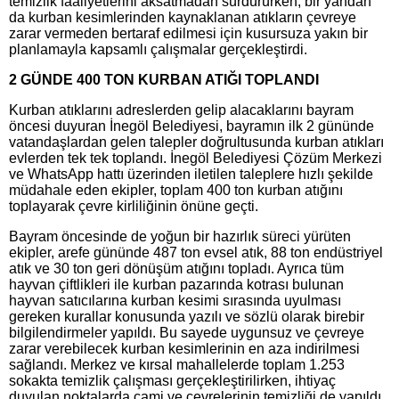
temizlik faaliyetlerini aksatmadan sürdürürken, bir yandan
da kurban kesimlerinden kaynaklanan atıkların çevreye
zarar vermeden bertaraf edilmesi için kusursuza yakın bir
planlamayla kapsamlı çalışmalar gerçekleştirdi.
2 GÜNDE 400 TON KURBAN ATIĞI TOPLANDI
Kurban atıklarını adreslerden gelip alacaklarını bayram
öncesi duyuran İnegöl Belediyesi, bayramın ilk 2 gününde
vatandaşlardan gelen talepler doğrultusunda kurban atıkları
evlerden tek tek toplandı. İnegöl Belediyesi Çözüm Merkezi
ve WhatsApp hattı üzerinden iletilen taleplere hızlı şekilde
müdahale eden ekipler, toplam 400 ton kurban atığını
toplayarak çevre kirliliğinin önüne geçti.
Bayram öncesinde de yoğun bir hazırlık süreci yürüten
ekipler, arefe gününde 487 ton evsel atık, 88 ton endüstriyel
atık ve 30 ton geri dönüşüm atığını topladı. Ayrıca tüm
hayvan çiftlikleri ile kurban pazarında kotrası bulunan
hayvan satıcılarına kurban kesimi sırasında uyulması
gereken kurallar konusunda yazılı ve sözlü olarak birebir
bilgilendirmeler yapıldı. Bu sayede uygunsuz ve çevreye
zarar verebilecek kurban kesimlerinin en aza indirilmesi
sağlandı. Merkez ve kırsal mahallelerde toplam 1.253
sokakta temizlik çalışması gerçekleştirilirken, ihtiyaç
duyulan noktalarda cami ve çevrelerinin temizliği de yapıldı.