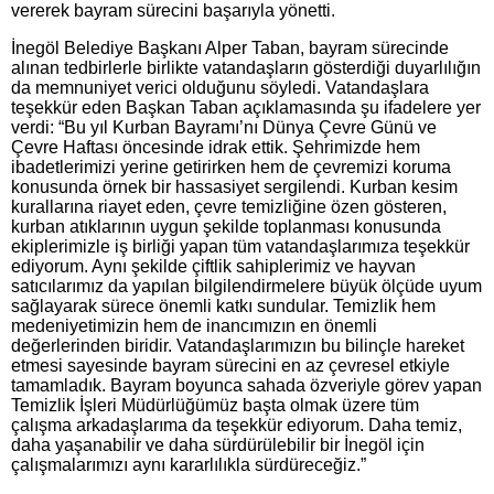
vererek bayram sürecini başarıyla yönetti.
İnegöl Belediye Başkanı Alper Taban, bayram sürecinde
alınan tedbirlerle birlikte vatandaşların gösterdiği duyarlılığın
da memnuniyet verici olduğunu söyledi. Vatandaşlara
teşekkür eden Başkan Taban açıklamasında şu ifadelere yer
verdi: “Bu yıl Kurban Bayramı’nı Dünya Çevre Günü ve
Çevre Haftası öncesinde idrak ettik. Şehrimizde hem
ibadetlerimizi yerine getirirken hem de çevremizi koruma
konusunda örnek bir hassasiyet sergilendi. Kurban kesim
kurallarına riayet eden, çevre temizliğine özen gösteren,
kurban atıklarının uygun şekilde toplanması konusunda
ekiplerimizle iş birliği yapan tüm vatandaşlarımıza teşekkür
ediyorum. Aynı şekilde çiftlik sahiplerimiz ve hayvan
satıcılarımız da yapılan bilgilendirmelere büyük ölçüde uyum
sağlayarak sürece önemli katkı sundular. Temizlik hem
medeniyetimizin hem de inancımızın en önemli
değerlerinden biridir. Vatandaşlarımızın bu bilinçle hareket
etmesi sayesinde bayram sürecini en az çevresel etkiyle
tamamladık. Bayram boyunca sahada özveriyle görev yapan
Temizlik İşleri Müdürlüğümüz başta olmak üzere tüm
çalışma arkadaşlarıma da teşekkür ediyorum. Daha temiz,
daha yaşanabilir ve daha sürdürülebilir bir İnegöl için
çalışmalarımızı aynı kararlılıkla sürdüreceğiz.”