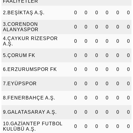
FAALİYETLER
2.BEŞİKTAŞ A.Ş.
0
0
0
0
0
0
3.CORENDON
0
0
0
0
0
0
ALANYASPOR
4.ÇAYKUR RİZESPOR
0
0
0
0
0
0
A.Ş.
5.ÇORUM FK
0
0
0
0
0
0
6.ERZURUMSPOR FK
0
0
0
0
0
0
7.EYÜPSPOR
0
0
0
0
0
0
8.FENERBAHÇE A.Ş.
0
0
0
0
0
0
9.GALATASARAY A.Ş.
0
0
0
0
0
0
10.GAZİANTEP FUTBOL
0
0
0
0
0
0
KULÜBÜ A.Ş.