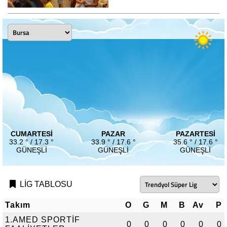
CUMARTESI
PAZAR
PAZARTESI
33.2 ° / 17.3 °
33.9 ° / 17.6 °
35.6 ° / 17.6 °
GÜNEŞLI
GÜNEŞLI
GÜNEŞLI
LİG TABLOSU
Takım
O
G
M
B
Av
P
1.AMED SPORTİF
0
0
0
0
0
0