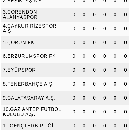
2.BEŞİKTAŞ A.Ş.
0
0
0
0
0
0
3.CORENDON
0
0
0
0
0
0
ALANYASPOR
4.ÇAYKUR RİZESPOR
0
0
0
0
0
0
A.Ş.
5.ÇORUM FK
0
0
0
0
0
0
6.ERZURUMSPOR FK
0
0
0
0
0
0
7.EYÜPSPOR
0
0
0
0
0
0
8.FENERBAHÇE A.Ş.
0
0
0
0
0
0
9.GALATASARAY A.Ş.
0
0
0
0
0
0
10.GAZİANTEP FUTBOL
0
0
0
0
0
0
KULÜBÜ A.Ş.
11.GENÇLERBİRLİĞİ
0
0
0
0
0
0