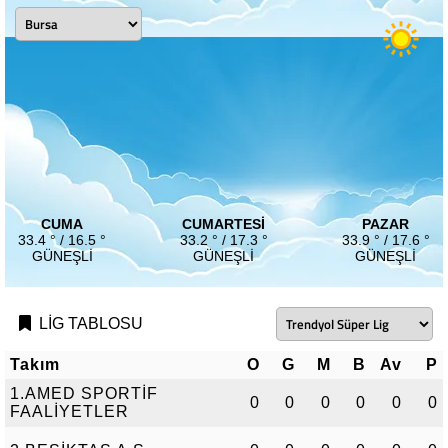
CUMA
CUMARTESI
PAZAR
33.4 ° / 16.5 °
33.2 ° / 17.3 °
33.9 ° / 17.6 °
GÜNEŞLI
GÜNEŞLI
GÜNEŞLI
LİG TABLOSU
Takım
O
G
M
B
Av
P
1.AMED SPORTİF
0
0
0
0
0
0
FAALİYETLER