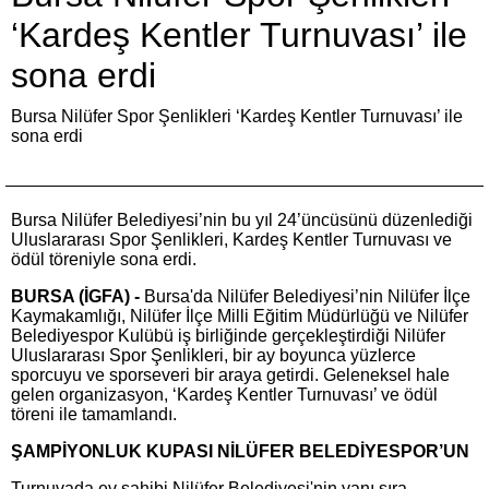
‘Kardeş Kentler Turnuvası’ ile
sona erdi
Bursa Nilüfer Spor Şenlikleri ‘Kardeş Kentler Turnuvası’ ile
sona erdi
Bursa Nilüfer Belediyesi’nin bu yıl 24’üncüsünü düzenlediği
Uluslararası Spor Şenlikleri, Kardeş Kentler Turnuvası ve
ödül töreniyle sona erdi.
BURSA (İGFA) -
Bursa'da Nilüfer Belediyesi’nin Nilüfer İlçe
Kaymakamlığı, Nilüfer İlçe Milli Eğitim Müdürlüğü ve Nilüfer
Belediyespor Kulübü iş birliğinde gerçekleştirdiği Nilüfer
Uluslararası Spor Şenlikleri, bir ay boyunca yüzlerce
sporcuyu ve sporseveri bir araya getirdi. Geleneksel hale
gelen organizasyon, ‘Kardeş Kentler Turnuvası’ ve ödül
töreni ile tamamlandı.
ŞAMPİYONLUK KUPASI NİLÜFER BELEDİYESPOR’UN
Turnuvada ev sahibi Nilüfer Belediyesi'nin yanı sıra