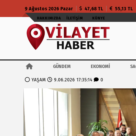
9 Ağustos 2026 Pazar
47,68 TL
55,13 TL
HAKKIMIZDA
İLETIŞIM
KÜNYE
GÜNDEM
EKONOMİ
SA
YAŞAM
9.06.2026 17:35:14
0