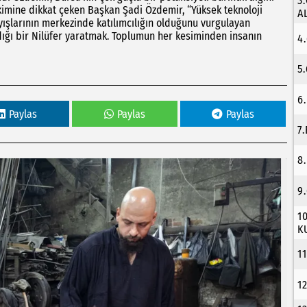
3
ikimine dikkat çeken Başkan Şadi Özdemir, “Yüksek teknoloji
A
yışlarının merkezinde katılımcılığın olduğunu vurgulayan
ığı bir Nilüfer yaratmak. Toplumun her kesiminden insanın
4
5
6
Paylas
Paylas
Paylas
7
8
9
1
K
1
1