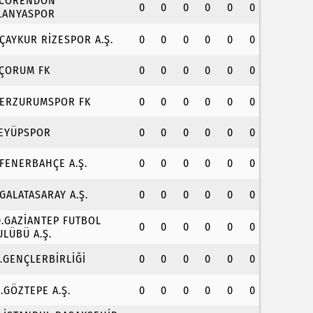
.CORENDON
0
0
0
0
0
0
LANYASPOR
.ÇAYKUR RİZESPOR A.Ş.
0
0
0
0
0
0
.ÇORUM FK
0
0
0
0
0
0
.ERZURUMSPOR FK
0
0
0
0
0
0
.EYÜPSPOR
0
0
0
0
0
0
.FENERBAHÇE A.Ş.
0
0
0
0
0
0
.GALATASARAY A.Ş.
0
0
0
0
0
0
0.GAZİANTEP FUTBOL
0
0
0
0
0
0
ULÜBÜ A.Ş.
1.GENÇLERBİRLİĞİ
0
0
0
0
0
0
2.GÖZTEPE A.Ş.
0
0
0
0
0
0