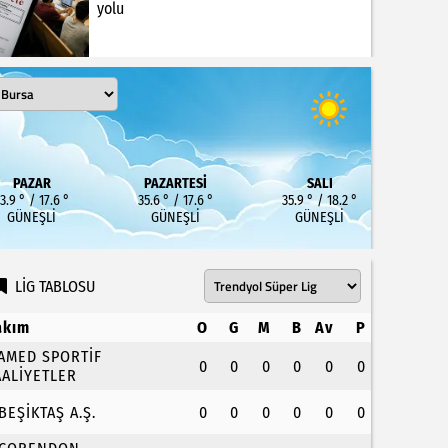
yolu
PAZAR
PAZARTESI
SALI
3.9 ° / 17.6 °
35.6 ° / 17.6 °
35.9 ° / 18.2 °
GÜNEŞLI
GÜNEŞLI
GÜNEŞLI
LİG TABLOSU
akım
O
G
M
B
Av
P
.AMED SPORTİF
0
0
0
0
0
0
AALİYETLER
.BEŞİKTAŞ A.Ş.
0
0
0
0
0
0