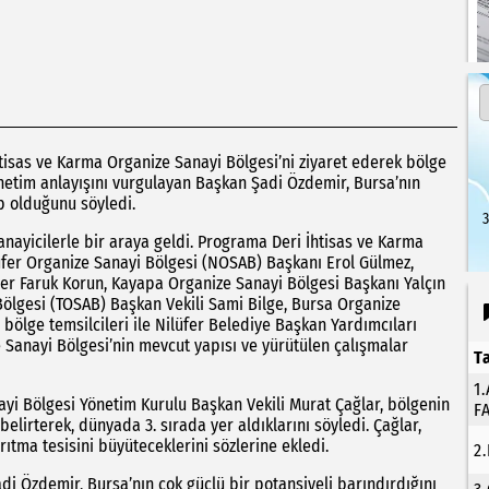
tisas ve Karma Organize Sanayi Bölgesi’ni ziyaret ederek bölge
yönetim anlayışını vurgulayan Başkan Şadi Özdemir, Bursa’nın
p olduğunu söyledi.
3
anayicilerle bir araya geldi. Programa Deri İhtisas ve Karma
üfer Organize Sanayi Bölgesi (NOSAB) Başkanı Erol Gülmez,
r Faruk Korun, Kayapa Organize Sanayi Bölgesi Başkanı Yalçın
 Bölgesi (TOSAB) Başkan Vekili Sami Bilge, Bursa Organize
ölge temsilcileri ile Nilüfer Belediye Başkan Yardımcıları
ze Sanayi Bölgesi’nin mevcut yapısı ve yürütülen çalışmalar
T
1
i Bölgesi Yönetim Kurulu Başkan Vekili Murat Çağlar, bölgenin
F
lirterek, dünyada 3. sırada yer aldıklarını söyledi. Çağlar,
rıtma tesisini büyüteceklerini sözlerine ekledi.
2
di Özdemir, Bursa’nın çok güçlü bir potansiyeli barındırdığını