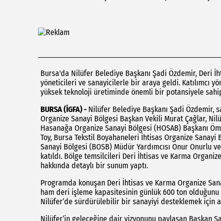
Bursa'da Nilüfer Belediye Başkanı Şadi Özdemir, Deri İh
yöneticileri ve sanayicilerle bir araya geldi. Katılımcı 
yüksek teknoloji üretiminde önemli bir potansiyele sahi
BURSA (İGFA) -
Nilüfer Belediye Başkanı Şadi Özdemir, s
Organize Sanayi Bölgesi Başkan Vekili Murat Çağlar, Nil
Hasanağa Organize Sanayi Bölgesi (HOSAB) Başkanı Öme
Toy, Bursa Tekstil Boyahaneleri İhtisas Organize Sanayi
Sanayi Bölgesi (BOSB) Müdür Yardımcısı Onur Onurlu ve b
katıldı. Bölge temsilcileri Deri İhtisas ve Karma Organi
hakkında detaylı bir sunum yaptı.
Programda konuşan Deri İhtisas ve Karma Organize Sanay
ham deri işleme kapasitesinin günlük 600 ton olduğunu be
Nilüfer’de sürdürülebilir bir sanayiyi desteklemek için a
Nilüfer’in geleceğine dair vizyonunu paylaşan Başkan Şa