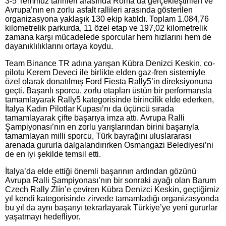
3-5 Temmuz tarihleri arasında Roma’da gerçekleştirilen ve
Avrupa’nın en zorlu asfalt rallileri arasında gösterilen
organizasyona yaklaşık 130 ekip katıldı. Toplam 1.084,76
kilometrelik parkurda, 11 özel etap ve 197,02 kilometrelik
zamana karşı mücadelede sporcular hem hızlarını hem de
dayanıklılıklarını ortaya koydu.
Team Binance TR adına yarışan Kübra Denizci Keskin, co-
pilotu Kerem Deveci ile birlikte elden gaz-fren sistemiyle
özel olarak donatılmış Ford Fiesta Rally5’in direksiyonuna
geçti. Başarılı sporcu, zorlu etapları üstün bir performansla
tamamlayarak Rally5 kategorisinde birincilik elde ederken,
İtalya Kadın Pilotlar Kupası’nı da üçüncü sırada
tamamlayarak çifte başarıya imza attı. Avrupa Ralli
Şampiyonası’nın en zorlu yarışlarından birini başarıyla
tamamlayan milli sporcu, Türk bayrağını uluslararası
arenada gururla dalgalandırırken Osmangazi Belediyesi’ni
de en iyi şekilde temsil etti.
İtalya’da elde ettiği önemli başarının ardından gözünü
Avrupa Ralli Şampiyonası’nın bir sonraki ayağı olan Barum
Czech Rally Zlín’e çeviren Kübra Denizci Keskin, geçtiğimiz
yıl kendi kategorisinde zirvede tamamladığı organizasyonda
bu yıl da aynı başarıyı tekrarlayarak Türkiye’ye yeni gururlar
yaşatmayı hedefliyor.