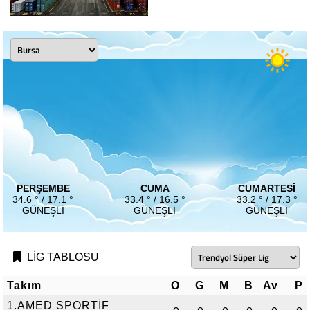
PERŞEMBE
CUMA
CUMARTESI
34.6 ° / 17.1 °
33.4 ° / 16.5 °
33.2 ° / 17.3 °
GÜNEŞLI
GÜNEŞLI
GÜNEŞLI
LİG TABLOSU
Takım
O
G
M
B
Av
P
1.AMED SPORTİF