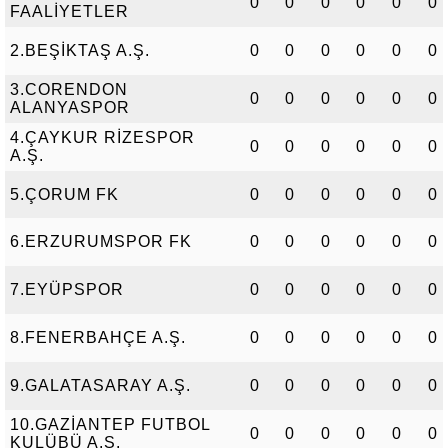
0
0
0
0
0
0
FAALİYETLER
2.BEŞİKTAŞ A.Ş.
0
0
0
0
0
0
3.CORENDON
0
0
0
0
0
0
ALANYASPOR
4.ÇAYKUR RİZESPOR
0
0
0
0
0
0
A.Ş.
5.ÇORUM FK
0
0
0
0
0
0
6.ERZURUMSPOR FK
0
0
0
0
0
0
7.EYÜPSPOR
0
0
0
0
0
0
8.FENERBAHÇE A.Ş.
0
0
0
0
0
0
9.GALATASARAY A.Ş.
0
0
0
0
0
0
10.GAZİANTEP FUTBOL
0
0
0
0
0
0
KULÜBÜ A.Ş.