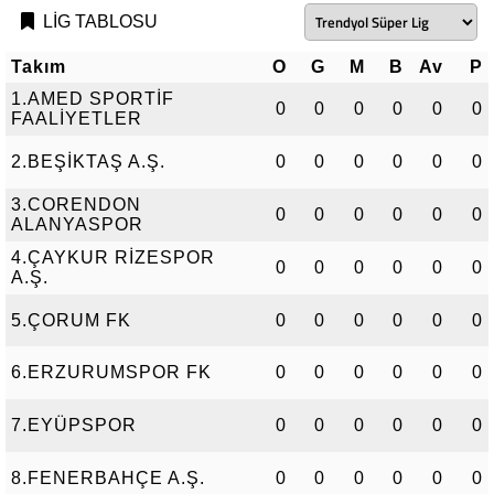
LİG TABLOSU
Takım
O
G
M
B
Av
P
1.AMED SPORTİF
0
0
0
0
0
0
FAALİYETLER
2.BEŞİKTAŞ A.Ş.
0
0
0
0
0
0
3.CORENDON
0
0
0
0
0
0
ALANYASPOR
4.ÇAYKUR RİZESPOR
0
0
0
0
0
0
A.Ş.
5.ÇORUM FK
0
0
0
0
0
0
6.ERZURUMSPOR FK
0
0
0
0
0
0
7.EYÜPSPOR
0
0
0
0
0
0
8.FENERBAHÇE A.Ş.
0
0
0
0
0
0