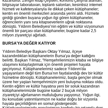
kazandırdı. Zengin kitap çeşitleri, konforlu çalışma alanları,
bilgisayar laboratuvarı, toplantı salonları, kesintisiz internet
hizmeti ve kafeteryalarıyla ile dikkat çeken kütüphaneler;
kentin en önemli merkezleri arasında yerini aldı. Hizmete
girdiği günden buyana yoğun ilgi gören kütüphaneler,
öğrencilerin yanı sıra kitapseverlerin uğrak noktasına
dönüştü. Yıldırım Belediyesi’nin eğitim ve kültür vizyonunun
önemli bir parçası olan kütüphaneler, bugüne kadar 2,5
milyon ziyaretçiyi ağırladı.
BURSA’YA DEĞER KATIYOR
Yıldırım Belediye Başkanı Oktay Yılmaz, ilçeye
kazandırdıkları kütüphanelerin Bursa'ya değer kattığını
belirtti. Başkan Yılmaz, “Hemşehrilerimizin kitaba ve bilgiye
ulaşımını kolaylaştırmak için önemli projeleri hayata
geçiriyoruz. Kütüphanelerimiz sadece Yıldırım'da
yaşayanların değil tüm Bursa'nın faydalandığı dev bir kültür
hizmetine dönüştü. Kütüphanelerimiz, başta gençler olmak
üzere her yaştan hemşehrimizin yeni buluşma noktası oldu.
Kentin eğitim ve kültür hayatına yeni bir soluk kazandıran
kütüphanelerimizde bugüne kadar 2 buçuk milyon
ziyaretçiyi ağırlamanın mutluluğunu yaşıyoruz. Yoğun ilgi,
bu konudaki yatırımlarımızın ne kadar doğru bir vizyonla
hayata geçirildiğinin en somut göstergesidir.
Kütüphanelerimizde gençlerimize konforlu bir ortamda ders