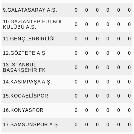
9.GALATASARAY A.Ş.
0
0
0
0
0
0
10.GAZİANTEP FUTBOL
0
0
0
0
0
0
KULÜBÜ A.Ş.
11.GENÇLERBİRLİĞİ
0
0
0
0
0
0
12.GÖZTEPE A.Ş.
0
0
0
0
0
0
13.İSTANBUL
0
0
0
0
0
0
BAŞAKŞEHİR FK
14.KASIMPAŞA A.Ş.
0
0
0
0
0
0
15.KOCAELİSPOR
0
0
0
0
0
0
16.KONYASPOR
0
0
0
0
0
0
17.SAMSUNSPOR A.Ş.
0
0
0
0
0
0