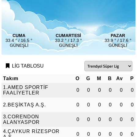
CUMA
CUMARTESI
PAZAR
33.4 ° / 16.5 °
33.2 ° / 17.3 °
33.9 ° / 17.6 °
GÜNEŞLI
GÜNEŞLI
GÜNEŞLI
LİG TABLOSU
Takım
O
G
M
B
Av
P
1.AMED SPORTİF
0
0
0
0
0
0
FAALİYETLER
2.BEŞİKTAŞ A.Ş.
0
0
0
0
0
0
3.CORENDON
0
0
0
0
0
0
ALANYASPOR
4.ÇAYKUR RİZESPOR
0
0
0
0
0
0
A.Ş.