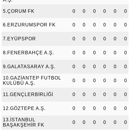
5.ÇORUM FK
0
0
0
0
0
0
6.ERZURUMSPOR FK
0
0
0
0
0
0
7.EYÜPSPOR
0
0
0
0
0
0
8.FENERBAHÇE A.Ş.
0
0
0
0
0
0
9.GALATASARAY A.Ş.
0
0
0
0
0
0
10.GAZİANTEP FUTBOL
0
0
0
0
0
0
KULÜBÜ A.Ş.
11.GENÇLERBİRLİĞİ
0
0
0
0
0
0
12.GÖZTEPE A.Ş.
0
0
0
0
0
0
13.İSTANBUL
0
0
0
0
0
0
BAŞAKŞEHİR FK