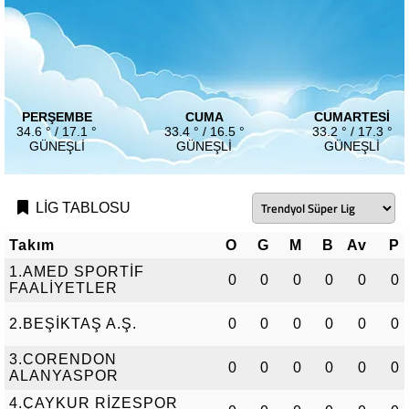
PERŞEMBE
CUMA
CUMARTESI
34.6 ° / 17.1 °
33.4 ° / 16.5 °
33.2 ° / 17.3 °
GÜNEŞLI
GÜNEŞLI
GÜNEŞLI
LİG TABLOSU
Takım
O
G
M
B
Av
P
1.AMED SPORTİF
0
0
0
0
0
0
FAALİYETLER
2.BEŞİKTAŞ A.Ş.
0
0
0
0
0
0
3.CORENDON
0
0
0
0
0
0
ALANYASPOR
4.ÇAYKUR RİZESPOR