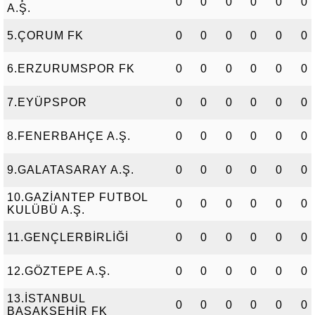
0
0
0
0
0
0
A.Ş.
5.ÇORUM FK
0
0
0
0
0
0
6.ERZURUMSPOR FK
0
0
0
0
0
0
7.EYÜPSPOR
0
0
0
0
0
0
8.FENERBAHÇE A.Ş.
0
0
0
0
0
0
9.GALATASARAY A.Ş.
0
0
0
0
0
0
10.GAZİANTEP FUTBOL
0
0
0
0
0
0
KULÜBÜ A.Ş.
11.GENÇLERBİRLİĞİ
0
0
0
0
0
0
12.GÖZTEPE A.Ş.
0
0
0
0
0
0
13.İSTANBUL
0
0
0
0
0
0
BAŞAKŞEHİR FK