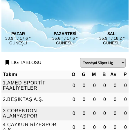
PAZAR
PAZARTESI
SALI
33.9 ° / 17.6 °
35.6 ° / 17.6 °
35.9 ° / 18.2 °
GÜNEŞLI
GÜNEŞLI
GÜNEŞLI
LİG TABLOSU
Takım
O
G
M
B
Av
P
1.AMED SPORTİF
0
0
0
0
0
0
FAALİYETLER
2.BEŞİKTAŞ A.Ş.
0
0
0
0
0
0
3.CORENDON
0
0
0
0
0
0
ALANYASPOR
4.ÇAYKUR RİZESPOR
0
0
0
0
0
0
A.Ş.