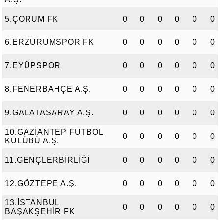
5.ÇORUM FK
0
0
0
0
0
0
6.ERZURUMSPOR FK
0
0
0
0
0
0
7.EYÜPSPOR
0
0
0
0
0
0
8.FENERBAHÇE A.Ş.
0
0
0
0
0
0
9.GALATASARAY A.Ş.
0
0
0
0
0
0
10.GAZİANTEP FUTBOL
0
0
0
0
0
0
KULÜBÜ A.Ş.
11.GENÇLERBİRLİĞİ
0
0
0
0
0
0
12.GÖZTEPE A.Ş.
0
0
0
0
0
0
13.İSTANBUL
0
0
0
0
0
0
BAŞAKŞEHİR FK