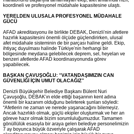
koordineli ve profesyonel müdahale kapasitesine ulaştı.
YERELDEN ULUSALA PROFESYONEL MÜDAHALE
GÜCÜ
AFAD akreditasyonu ile birlikte DEBAK, Denizli'nin afetlere
hazırlık kapasitesini önemli ölçüde güçlendirirken, ulusal
afet müdahale sisteminin de bir parçası haline geldi. Ekip,
ihtiyaç duyulması halinde Türkiye'nin herhangi bir
bölgesinde meydana gelebilecek deprem, sel, heyelan ve
benzeri afetlerde AFAD koordinasyonunda görev
yapabilecek.
BAŞKAN ÇAVUŞOĞLU: “VATANDAŞIMIZIN CAN
GÜVENLİĞİ İÇİN UMUT OLACAĞIZ”
Denizli Büyükşehir Belediye Başkanı Bülent Nuri
Çavuşoğlu, DEBAK'ın elde ettiği başarının kent adına
önemli bir kazanım olduğunu belirterek şunları söyledi:
“Afetlerin ne zaman ve nerede yaşanacağını bilemeyiz.
Ancak hazırlıklı olmak, güçlü ekipler oluşturmak ve her an
göreve hazır olmak bizim sorumluluğumuzdur. Tamamen
gönüllülük esasıyla bir araya gelen belediye personelimizin
7 ay boyunca büyük özveriyle çalışarak AFAD