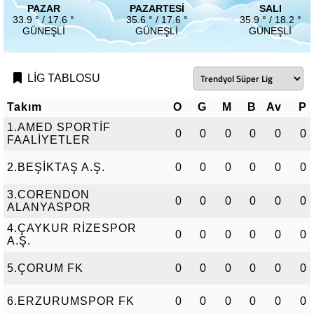
PAZAR
PAZARTESI
SALI
33.9 ° / 17.6 °
35.6 ° / 17.6 °
35.9 ° / 18.2 °
GÜNEŞLI
GÜNEŞLI
GÜNEŞLI
LİG TABLOSU
Takım
O
G
M
B
Av
P
1.AMED SPORTİF
0
0
0
0
0
0
FAALİYETLER
2.BEŞİKTAŞ A.Ş.
0
0
0
0
0
0
3.CORENDON
0
0
0
0
0
0
ALANYASPOR
4.ÇAYKUR RİZESPOR
0
0
0
0
0
0
A.Ş.
5.ÇORUM FK
0
0
0
0
0
0
6.ERZURUMSPOR FK
0
0
0
0
0
0