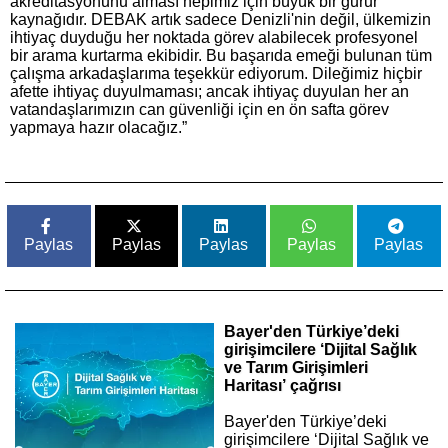
akreditasyonunu alması hepimiz için büyük bir gurur
kaynağıdır. DEBAK artık sadece Denizli'nin değil, ülkemizin
ihtiyaç duyduğu her noktada görev alabilecek profesyonel
bir arama kurtarma ekibidir. Bu başarıda emeği bulunan tüm
çalışma arkadaşlarıma teşekkür ediyorum. Dileğimiz hiçbir
afette ihtiyaç duyulmaması; ancak ihtiyaç duyulan her an
vatandaşlarımızın can güvenliği için en ön safta görev
yapmaya hazır olacağız.”
Paylas
Paylas
Paylas
Paylas
Paylas
Bayer'den Türkiye’deki
girişimcilere ‘Dijital Sağlık
ve Tarım Girişimleri
Haritası’ çağrısı
Bayer'den Türkiye’deki
girişimcilere ‘Dijital Sağlık ve