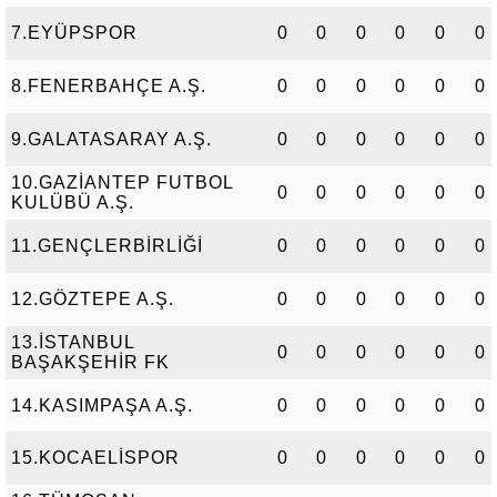
7.EYÜPSPOR
0
0
0
0
0
0
8.FENERBAHÇE A.Ş.
0
0
0
0
0
0
9.GALATASARAY A.Ş.
0
0
0
0
0
0
10.GAZİANTEP FUTBOL
0
0
0
0
0
0
KULÜBÜ A.Ş.
11.GENÇLERBİRLİĞİ
0
0
0
0
0
0
12.GÖZTEPE A.Ş.
0
0
0
0
0
0
13.İSTANBUL
0
0
0
0
0
0
BAŞAKŞEHİR FK
14.KASIMPAŞA A.Ş.
0
0
0
0
0
0
15.KOCAELİSPOR
0
0
0
0
0
0