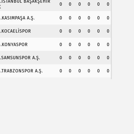
3.İSTANBUL BAŞAKŞEHİR
0
0
0
0
0
0
K
4.KASIMPAŞA A.Ş.
0
0
0
0
0
0
5.KOCAELİSPOR
0
0
0
0
0
0
6.KONYASPOR
0
0
0
0
0
0
7.SAMSUNSPOR A.Ş.
0
0
0
0
0
0
8.TRABZONSPOR A.Ş.
0
0
0
0
0
0