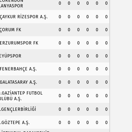
.CORENDON
0
0
0
0
0
0
LANYASPOR
.ÇAYKUR RİZESPOR A.Ş.
0
0
0
0
0
0
.ÇORUM FK
0
0
0
0
0
0
.ERZURUMSPOR FK
0
0
0
0
0
0
.EYÜPSPOR
0
0
0
0
0
0
.FENERBAHÇE A.Ş.
0
0
0
0
0
0
.GALATASARAY A.Ş.
0
0
0
0
0
0
0.GAZİANTEP FUTBOL
0
0
0
0
0
0
ULÜBÜ A.Ş.
1.GENÇLERBİRLİĞİ
0
0
0
0
0
0
2.GÖZTEPE A.Ş.
0
0
0
0
0
0