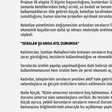
Projeye ilk etapta 72 kişinin başvurduğunu, bunlardan 12 
zamanla kendilerinden bekçi ücreti, su bedeli ve benzer
kalkamadıklarını dile getiren Küçük, belediye tarafında
sunulduğunu, bunun üzerine projeden ayrılmak zorunda ka
Belediye yönetiminin değişmesinin ardından seraların far
ekonomik koşullarının daha iyi olması nedeniyle üretime
söyledi.
"SERALAR ŞU ANDA ATIL DURUMDA"
Katılımcılar, İzzetiye Mahallesi'nde bulunan seraların
zarar gördüğünü, tesislerin kullanılmadığını ve otomatik
Seralarda üretim yapılıp yapılmadığının dahi belirsiz o
kullanılmamasının hem üretim hem de yerel ekonomi açı
Kadınlar, taleplerinin seraların yeniden aktif hale getir
vatandaşlara ve gerçek üreticilere tahsis edilmesini iste
Naile Küçük, "Bizim amacımız seraların boş kalmaması. B
durumu yetersiz olan vatandaşlara verilsin. Bu tesisler K
Küçük ayrıca, yetkili kurumların seraların mevcut duru
kamuoyunu bilgilendirmek amacıyla bu açıklamayı yaptık