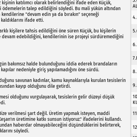
3
kişinin katılımcı olarak belirlendiğini ifade eden Küçük,
A
i ödemelerin talep edildiğini söyledi. Bu mali yükün altından
n kendilerine "devam edin ya da bırakın" seçeneği
4
ldıklarını ifade etti.
klı kişilere tahsis edildiğini öne süren Küçük, bu kişilerin
5
 devam edebildiğini, kendilerinin ise projeyi sürdüremediğini
6
7
 bugün bakımsız halde bulunduğunu iddia ederek brandaların
 kapılar nedeniyle giriş yapılamadığını öne sürdü.
8
lduğunu savunan kadınlar, kamu kaynaklarıyla kurulan tesislerin
9
sından kayıp olduğunu dile getirdi.
1
ilmesi olduğunu vurgulayarak, tesislerin gelir düzeyi düşük
K
di.
ize verilmesi şart değil. Üretim yapmak isteyen, maddi
1
eşan'ın üretimine katkı sunsun istiyoruz." ifadelerini kullandı.
mundan haberdar olmayabileceğini düşündüklerini belirterek,
1
larını söyledi.