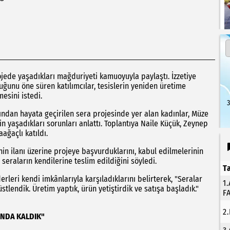
ojede yaşadıkları mağduriyeti kamuoyuyla paylaştı. İzzetiye
uğunu öne süren katılımcılar, tesislerin yeniden üretime
mesini istedi.
3
ından hayata geçirilen sera projesinde yer alan kadınlar, Müze
in yaşadıkları sorunları anlattı. Toplantıya Naile Küçük, Zeynep
ağaçlı katıldı.
in ilanı üzerine projeye başvurduklarını, kabul edilmelerinin
 seraların kendilerine teslim edildiğini söyledi.
T
leri kendi imkânlarıyla karşıladıklarını belirterek, "Seralar
1
tlendik. Üretim yaptık, ürün yetiştirdik ve satışa başladık."
F
2
UNDA KALDIK"