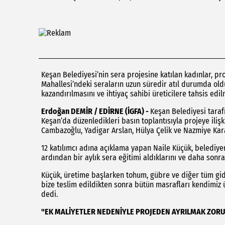
Keşan Belediyesi’nin sera projesine katılan kadınlar, pr
Mahallesi’ndeki seraların uzun süredir atıl durumda old
kazandırılmasını ve ihtiyaç sahibi üreticilere tahsis edil
Erdoğan DEMİR / EDİRNE (İGFA) -
Keşan Belediyesi taraf
Keşan’da düzenledikleri basın toplantısıyla projeye ilişk
Cambazoğlu, Yadigar Arslan, Hülya Çelik ve Nazmiye Kara
12 katılımcı adına açıklama yapan Naile Küçük, belediyen
ardından bir aylık sera eğitimi aldıklarını ve daha sonra
Küçük, üretime başlarken tohum, gübre ve diğer tüm gider
bize teslim edildikten sonra bütün masrafları kendimiz üs
dedi.
"EK MALİYETLER NEDENİYLE PROJEDEN AYRILMAK ZOR