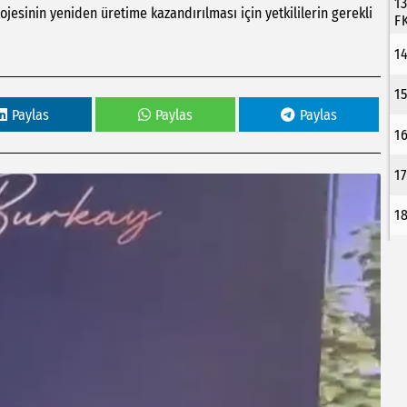
1
ojesinin yeniden üretime kazandırılması için yetkililerin gerekli
F
1
1
Paylas
Paylas
Paylas
1
1
1