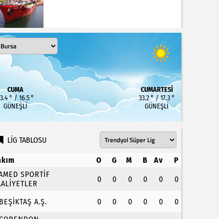
CUMA
CUMARTESI
3.4 ° / 16.5 °
33.2 ° / 17.3 °
GÜNEŞLI
GÜNEŞLI
LİG TABLOSU
akım
O
G
M
B
Av
P
.AMED SPORTİF
0
0
0
0
0
0
AALİYETLER
.BEŞİKTAŞ A.Ş.
0
0
0
0
0
0