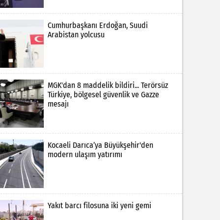
Cumhurbaşkanı Erdoğan, Suudi
Arabistan yolcusu
MGK'dan 8 maddelik bildiri... Terörsüz
Türkiye, bölgesel güvenlik ve Gazze
mesajı
Kocaeli Darıca’ya Büyükşehir'den
modern ulaşım yatırımı
Yakıt barcı filosuna iki yeni gemi