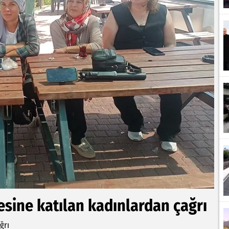
esine katılan kadınlardan çağrı
ğrı