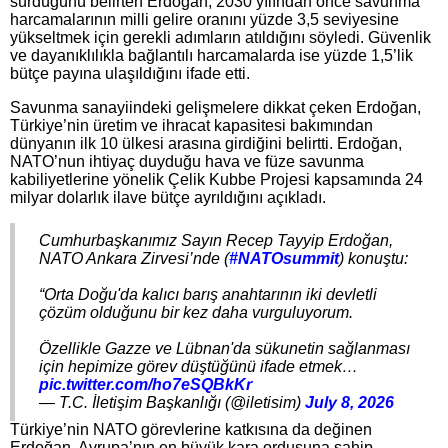
sürdüğünü belirten Erdoğan, 2030 yılından önce savunma
harcamalarının milli gelire oranını yüzde 3,5 seviyesine
yükseltmek için gerekli adımların atıldığını söyledi. Güvenlik
ve dayanıklılıkla bağlantılı harcamalarda ise yüzde 1,5’lik
bütçe payına ulaşıldığını ifade etti.
Savunma sanayiindeki gelişmelere dikkat çeken Erdoğan,
Türkiye’nin üretim ve ihracat kapasitesi bakımından
dünyanın ilk 10 ülkesi arasına girdiğini belirtti. Erdoğan,
NATO’nun ihtiyaç duyduğu hava ve füze savunma
kabiliyetlerine yönelik Çelik Kubbe Projesi kapsamında 24
milyar dolarlık ilave bütçe ayrıldığını açıkladı.
Cumhurbaşkanımız Sayın Recep Tayyip Erdoğan,
NATO Ankara Zirvesi’nde (
#NATOsummit
) konuştu:
“Orta Doğu'da kalıcı barış anahtarının iki devletli
çözüm olduğunu bir kez daha vurguluyorum.
Özellikle Gazze ve Lübnan'da sükunetin sağlanması
için hepimize görev düştüğünü ifade etmek…
pic.twitter.com/ho7eSQBkKr
— T.C. İletişim Başkanlığı (@iletisim)
July 8, 2026
Türkiye’nin NATO görevlerine katkısına da değinen
Erdoğan, Avrupa’nın en büyük kara ordusuna sahip