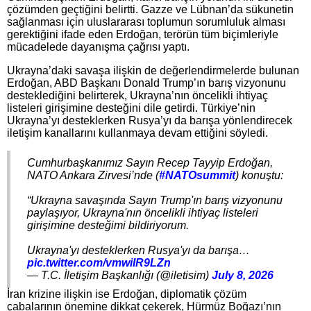
çözümden geçtiğini belirtti. Gazze ve Lübnan’da sükunetin
sağlanması için uluslararası toplumun sorumluluk alması
gerektiğini ifade eden Erdoğan, terörün tüm biçimleriyle
mücadelede dayanışma çağrısı yaptı.
Ukrayna’daki savaşa ilişkin de değerlendirmelerde bulunan
Erdoğan, ABD Başkanı Donald Trump’ın barış vizyonunu
desteklediğini belirterek, Ukrayna’nın öncelikli ihtiyaç
listeleri girişimine desteğini dile getirdi. Türkiye’nin
Ukrayna’yı desteklerken Rusya’yı da barışa yönlendirecek
iletişim kanallarını kullanmaya devam ettiğini söyledi.
Cumhurbaşkanımız Sayın Recep Tayyip Erdoğan,
NATO Ankara Zirvesi’nde (
#NATOsummit
) konuştu:
“Ukrayna savaşında Sayın Trump'ın barış vizyonunu
paylaşıyor, Ukrayna'nın öncelikli ihtiyaç listeleri
girişimine desteğimi bildiriyorum.
Ukrayna'yı desteklerken Rusya'yı da barışa…
pic.twitter.com/vmwiIR9LZn
— T.C. İletişim Başkanlığı (@iletisim)
July 8, 2026
İran krizine ilişkin ise Erdoğan, diplomatik çözüm
çabalarının önemine dikkat çekerek, Hürmüz Boğazı’nın