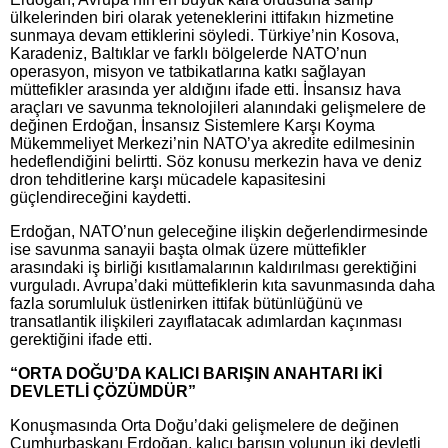
ülkelerinden biri olarak yeteneklerini ittifakın hizmetine
sunmaya devam ettiklerini söyledi. Türkiye’nin Kosova,
Karadeniz, Baltıklar ve farklı bölgelerde NATO’nun
operasyon, misyon ve tatbikatlarına katkı sağlayan
müttefikler arasında yer aldığını ifade etti. İnsansız hava
araçları ve savunma teknolojileri alanındaki gelişmelere de
değinen Erdoğan, İnsansız Sistemlere Karşı Koyma
Mükemmeliyet Merkezi’nin NATO’ya akredite edilmesinin
hedeflendiğini belirtti. Söz konusu merkezin hava ve deniz
dron tehditlerine karşı mücadele kapasitesini
güçlendireceğini kaydetti.
Erdoğan, NATO’nun geleceğine ilişkin değerlendirmesinde
ise savunma sanayii başta olmak üzere müttefikler
arasındaki iş birliği kısıtlamalarının kaldırılması gerektiğini
vurguladı. Avrupa’daki müttefiklerin kıta savunmasında daha
fazla sorumluluk üstlenirken ittifak bütünlüğünü ve
transatlantik ilişkileri zayıflatacak adımlardan kaçınması
gerektiğini ifade etti.
“ORTA DOĞU’DA KALICI BARIŞIN ANAHTARI İKİ
DEVLETLİ ÇÖZÜMDÜR”
Konuşmasında Orta Doğu’daki gelişmelere de değinen
Cumhurbaşkanı Erdoğan, kalıcı barışın yolunun iki devletli