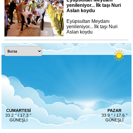
yenileniyor... İlk taşı Nuri
Aslan koydu
Eyüpsultan Meydanı
yenileniyor... İlk taşı Nuri
Aslan koydu
CUMARTESI
PAZAR
33.2 ° / 17.3 °
33.9 ° / 17.6 °
GÜNEŞLI
GÜNEŞLI