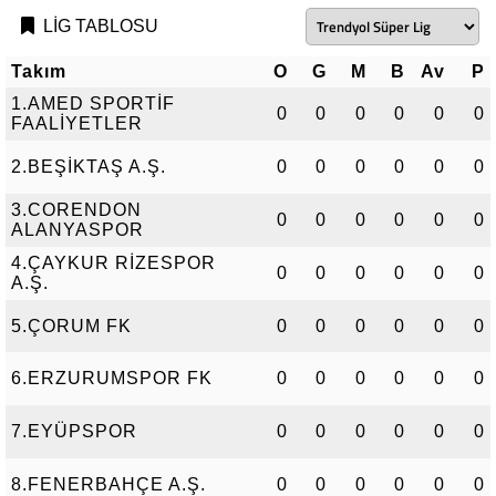
LİG TABLOSU
Takım
O
G
M
B
Av
P
1.AMED SPORTİF
0
0
0
0
0
0
FAALİYETLER
2.BEŞİKTAŞ A.Ş.
0
0
0
0
0
0
3.CORENDON
0
0
0
0
0
0
ALANYASPOR
4.ÇAYKUR RİZESPOR
0
0
0
0
0
0
A.Ş.
5.ÇORUM FK
0
0
0
0
0
0
6.ERZURUMSPOR FK
0
0
0
0
0
0
7.EYÜPSPOR
0
0
0
0
0
0
8.FENERBAHÇE A.Ş.
0
0
0
0
0
0