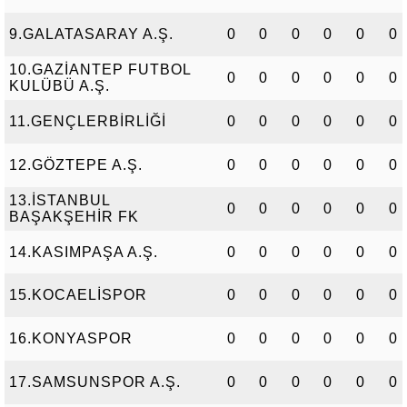
9.GALATASARAY A.Ş.
0
0
0
0
0
0
10.GAZİANTEP FUTBOL
0
0
0
0
0
0
KULÜBÜ A.Ş.
11.GENÇLERBİRLİĞİ
0
0
0
0
0
0
12.GÖZTEPE A.Ş.
0
0
0
0
0
0
13.İSTANBUL
0
0
0
0
0
0
BAŞAKŞEHİR FK
14.KASIMPAŞA A.Ş.
0
0
0
0
0
0
15.KOCAELİSPOR
0
0
0
0
0
0
16.KONYASPOR
0
0
0
0
0
0
17.SAMSUNSPOR A.Ş.
0
0
0
0
0
0