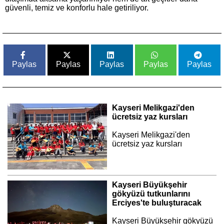
güvenli, temiz ve konforlu hale getiriliyor.
Paylas
Paylas
Paylas
Paylas
Paylas
Kayseri Melikgazi'den
ücretsiz yaz kursları
Kayseri Melikgazi'den
ücretsiz yaz kursları
Kayseri Büyükşehir
gökyüzü tutkunlarını
Erciyes'te buluşturacak
Kayseri Büyükşehir gökyüzü