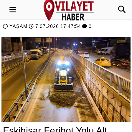
YAŞAM
7.07.2026 17:47:54
0
Eskihisar Feribot Yolu Alt