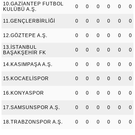
10.GAZİANTEP FUTBOL
0
0
0
0
0
0
KULÜBÜ A.Ş.
11.GENÇLERBİRLİĞİ
0
0
0
0
0
0
12.GÖZTEPE A.Ş.
0
0
0
0
0
0
13.İSTANBUL
0
0
0
0
0
0
BAŞAKŞEHİR FK
14.KASIMPAŞA A.Ş.
0
0
0
0
0
0
15.KOCAELİSPOR
0
0
0
0
0
0
16.KONYASPOR
0
0
0
0
0
0
17.SAMSUNSPOR A.Ş.
0
0
0
0
0
0
18.TRABZONSPOR A.Ş.
0
0
0
0
0
0