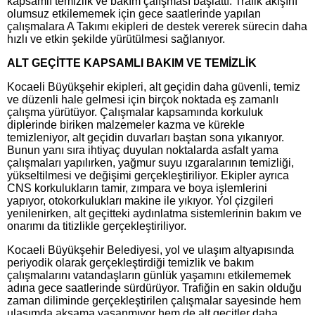
kapsamlı temizlik ve bakım çalışması başlattı. Trafik akışını
olumsuz etkilememek için gece saatlerinde yapılan
çalışmalara A Takımı ekipleri de destek vererek sürecin daha
hızlı ve etkin şekilde yürütülmesi sağlanıyor.
ALT GEÇİTTE KAPSAMLI BAKIM VE TEMİZLİK
Kocaeli Büyükşehir ekipleri, alt geçidin daha güvenli, temiz
ve düzenli hale gelmesi için birçok noktada eş zamanlı
çalışma yürütüyor. Çalışmalar kapsamında korkuluk
diplerinde biriken malzemeler kazma ve kürekle
temizleniyor, alt geçidin duvarları baştan sona yıkanıyor.
Bunun yanı sıra ihtiyaç duyulan noktalarda asfalt yama
çalışmaları yapılırken, yağmur suyu ızgaralarının temizliği,
yükseltilmesi ve değişimi gerçekleştiriliyor. Ekipler ayrıca
CNS korkulukların tamir, zımpara ve boya işlemlerini
yapıyor, otokorkulukları makine ile yıkıyor. Yol çizgileri
yenilenirken, alt geçitteki aydınlatma sistemlerinin bakım ve
onarımı da titizlikle gerçekleştiriliyor.
Kocaeli Büyükşehir Belediyesi, yol ve ulaşım altyapısında
periyodik olarak gerçekleştirdiği temizlik ve bakım
çalışmalarını vatandaşların günlük yaşamını etkilememek
adına gece saatlerinde sürdürüyor. Trafiğin en sakin olduğu
zaman diliminde gerçekleştirilen çalışmalar sayesinde hem
ulaşımda aksama yaşanmıyor hem de alt geçitler daha