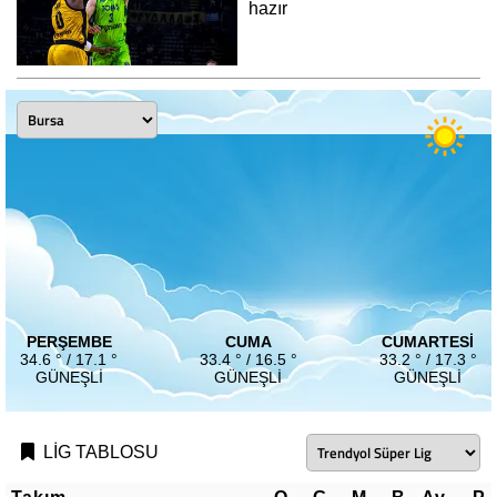
hazır
PERŞEMBE
CUMA
CUMARTESI
34.6 ° / 17.1 °
33.4 ° / 16.5 °
33.2 ° / 17.3 °
GÜNEŞLI
GÜNEŞLI
GÜNEŞLI
LİG TABLOSU