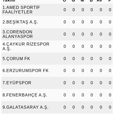
Takım
O
G
M
B
Av
P
1.AMED SPORTİF
0
0
0
0
0
0
FAALİYETLER
2.BEŞİKTAŞ A.Ş.
0
0
0
0
0
0
3.CORENDON
0
0
0
0
0
0
ALANYASPOR
4.ÇAYKUR RİZESPOR
0
0
0
0
0
0
A.Ş.
5.ÇORUM FK
0
0
0
0
0
0
6.ERZURUMSPOR FK
0
0
0
0
0
0
7.EYÜPSPOR
0
0
0
0
0
0
8.FENERBAHÇE A.Ş.
0
0
0
0
0
0
9.GALATASARAY A.Ş.
0
0
0
0
0
0