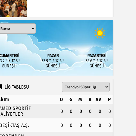
CUMARTESI
PAZAR
PAZARTESI
3.2 ° / 17.3 °
33.9 ° / 17.6 °
35.6 ° / 17.6 °
GÜNEŞLI
GÜNEŞLI
GÜNEŞLI
LİG TABLOSU
akım
O
G
M
B
Av
P
.AMED SPORTİF
0
0
0
0
0
0
AALİYETLER
.BEŞİKTAŞ A.Ş.
0
0
0
0
0
0