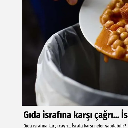
Gıda israfına karşı çağrı... İ
Gıda israfına karşı çağrı... İsrafa karşı neler yapılabilir?