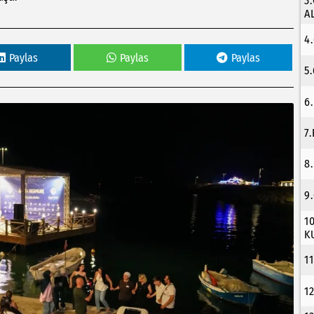
3
A
4
Paylas
Paylas
Paylas
5
6
7
8
9
1
K
1
1