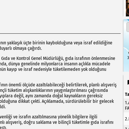
ın yaklaşık üçte birinin kaybolduğuna veya israf edildiğine
duyarlı olmaya çağırdı.
3
Gıda ve Kontrol Genel Müdürlüğü, gıda israfının önlenmesine
ımda, dünya genelinde milyonlarca insanın açlıkla mücadele
münün kayıp ve israf nedeniyle tüketilemeden yok olduğunu
nın önemli ölçüde azaltılabileceği belirtilerek, planlı alışveriş
çli tüketim alışkanlıklarının yaygınlaştırılması çağrısında
T
kayıplara değil, aynı zamanda doğal kaynakların gereksiz
lduğuna dikkat çekti. Açıklamada, sürdürülebilir bir gelecek
1
ldi.
F
liği ve israfın azaltılmasına yönelik bilgilere ilgili
2
lı alışveriş, doğru saklama ve bilinçli tüketimle gıda israfını
ştı.