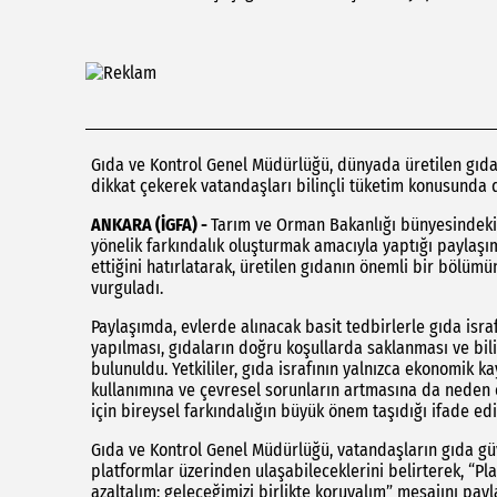
Gıda ve Kontrol Genel Müdürlüğü, dünyada üretilen gıdan
dikkat çekerek vatandaşları bilinçli tüketim konusunda 
ANKARA (İGFA) -
Tarım ve Orman Bakanlığı bünyesindeki 
yönelik farkındalık oluşturmak amacıyla yaptığı paylaş
ettiğini hatırlatarak, üretilen gıdanın önemli bir bölü
vurguladı.
Paylaşımda, evlerde alınacak basit tedbirlerle gıda israfı
yapılması, gıdaların doğru koşullarda saklanması ve bilin
bulunuldu. Yetkililer, gıda israfının yalnızca ekonomik 
kullanımına ve çevresel sorunların artmasına da neden o
için bireysel farkındalığın büyük önem taşıdığı ifade edi
Gıda ve Kontrol Genel Müdürlüğü, vatandaşların gıda güven
platformlar üzerinden ulaşabileceklerini belirterek, “Plan
azaltalım; geleceğimizi birlikte koruyalım” mesajını payla