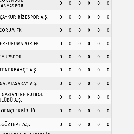
.CORENDON
0
0
0
0
0
0
LANYASPOR
.ÇAYKUR RİZESPOR A.Ş.
0
0
0
0
0
0
.ÇORUM FK
0
0
0
0
0
0
.ERZURUMSPOR FK
0
0
0
0
0
0
.EYÜPSPOR
0
0
0
0
0
0
.FENERBAHÇE A.Ş.
0
0
0
0
0
0
.GALATASARAY A.Ş.
0
0
0
0
0
0
0.GAZİANTEP FUTBOL
0
0
0
0
0
0
ULÜBÜ A.Ş.
1.GENÇLERBİRLİĞİ
0
0
0
0
0
0
2.GÖZTEPE A.Ş.
0
0
0
0
0
0