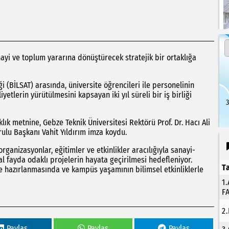
ayi ve toplum yararına dönüştürecek stratejik bir ortaklığa
ği (BİLSAT) arasında, üniversite öğrencileri ile personelinin
iyetlerin yürütülmesini kapsayan iki yıl süreli bir iş birliği
3
k metnine, Gebze Teknik Üniversitesi Rektörü Prof. Dr. Hacı Ali
ulu Başkanı Vahit Yıldırım imza koydu.
ganizasyonlar, eğitimler ve etkinlikler aracılığıyla sanayi-
 fayda odaklı projelerin hayata geçirilmesi hedefleniyor.
T
eğe hazırlanmasında ve kampüs yaşamının bilimsel etkinliklerle
1
F
2
Paylas
Paylas
Paylas