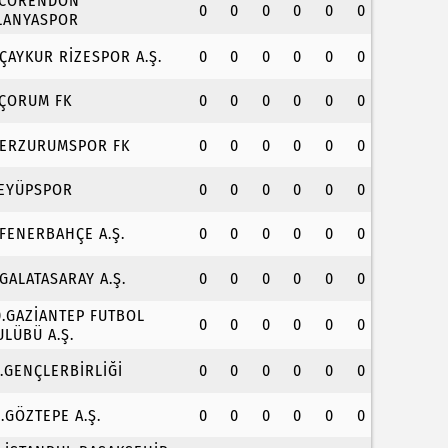
.CORENDON
0
0
0
0
0
0
LANYASPOR
.ÇAYKUR RİZESPOR A.Ş.
0
0
0
0
0
0
.ÇORUM FK
0
0
0
0
0
0
.ERZURUMSPOR FK
0
0
0
0
0
0
.EYÜPSPOR
0
0
0
0
0
0
.FENERBAHÇE A.Ş.
0
0
0
0
0
0
.GALATASARAY A.Ş.
0
0
0
0
0
0
0.GAZİANTEP FUTBOL
0
0
0
0
0
0
ULÜBÜ A.Ş.
1.GENÇLERBİRLİĞİ
0
0
0
0
0
0
2.GÖZTEPE A.Ş.
0
0
0
0
0
0