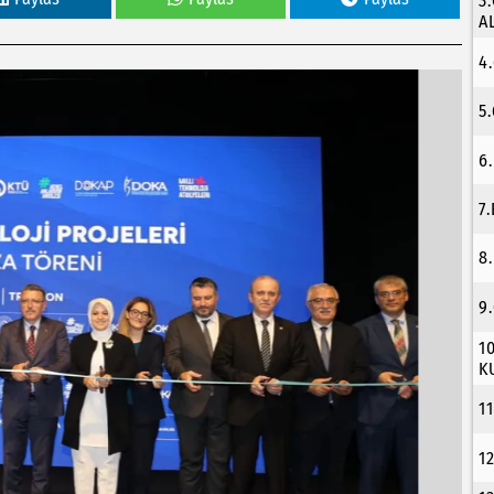
3
A
4
5
6
7
8
9
1
K
1
1