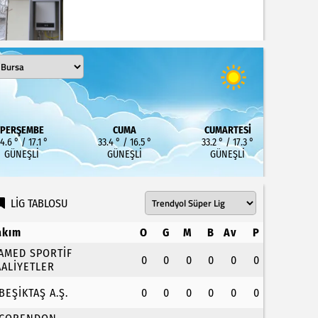
PERŞEMBE
CUMA
CUMARTESI
4.6 ° / 17.1 °
33.4 ° / 16.5 °
33.2 ° / 17.3 °
GÜNEŞLI
GÜNEŞLI
GÜNEŞLI
LİG TABLOSU
akım
O
G
M
B
Av
P
.AMED SPORTİF
0
0
0
0
0
0
AALİYETLER
.BEŞİKTAŞ A.Ş.
0
0
0
0
0
0