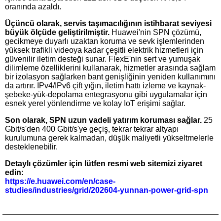
oranında azaldı.
Üçüncü olarak, servis taşımacılığının istihbarat seviyesi
büyük ölçüde geliştirilmiştir.
Huawei'nin SPN çözümü,
gecikmeye duyarlı uzaktan koruma ve sevk işlemlerinden
yüksek trafikli videoya kadar çeşitli elektrik hizmetleri için
güvenilir iletim desteği sunar. FlexE'nin sert ve yumuşak
dilimleme özelliklerini kullanarak, hizmetler arasında sağlam
bir izolasyon sağlarken bant genişliğinin yeniden kullanımını
da artırır. IPv4/IPv6 çift yığın, iletim hattı izleme ve kaynak-
şebeke-yük-depolama entegrasyonu gibi uygulamalar için
esnek yerel yönlendirme ve kolay IoT erişimi sağlar.
Son olarak, SPN uzun vadeli yatırım koruması sağlar.
25
Gbit/s'den 400 Gbit/s'ye geçiş, tekrar tekrar altyapı
kurulumuna gerek kalmadan, düşük maliyetli yükseltmelerle
desteklenebilir.
Detaylı çözümler için lütfen resmi web sitemizi ziyaret
edin:
https://e.huawei.com/en/case-
studies/industries/grid/202604-yunnan-power-grid-spn