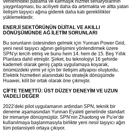
verilerindeki patlama ve karmaşık hizmet senaryolarının
yaygınlaşması, bu aciliyeti daha da artırmakta ve altta yatan
iletişim taşıyıcı ağına giderek daha katı gereklilikler
yüklemektedir.
ENERJİ SEKTÖRÜNÜN DİJİTAL VE AKILLI
DÖNÜŞÜMÜNDE AĞ İLETİM SORUNLARI
Bu sorunların üstesinden gelmek için Yunnan Power Grid,
yeni nesil taşıyıcı ağının gelişimini yönlendirmek üzere
SPN'yi tercih etmiş ve bunu hem 14. hem de 15. Beş Yıllık
Planlara dahil etmiştir. Şirket, bu teknolojiyi 16 şehirde
kademeli olarak geniş çapta uygulamaya koyarak,
önümüzdeki yirmi yıl için bir iletişim altyapısı oluşturdu.
Elektrik hizmetleri alanındaki bu stratejik dönüşümde
Huawei, kilit bir ortak olarak öne çıkmıştır.
ÇİFTE TEMETTÜ: ÜST DÜZEY DENEYİM VE UZUN
VADELİ DEĞER
2022'deki pilot uygulamanın ardından SPN, teknik bir
deneme aşamasından Yunnan Eyaleti genelinde standart
bir mimariye dönüşmüştür. SPN'nin Zhaotong ve Pu'er'de
kullanılmaya başlanmasıyla birlikte yeni nesil taşıyıcı ağın
tüm potansiyeli ortaya çıkıyor.