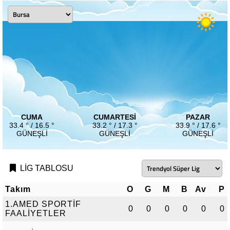
CUMA
CUMARTESI
PAZAR
33.4 ° / 16.5 °
33.2 ° / 17.3 °
33.9 ° / 17.6 °
GÜNEŞLI
GÜNEŞLI
GÜNEŞLI
LİG TABLOSU
Takım
O
G
M
B
Av
P
1.AMED SPORTİF
0
0
0
0
0
0
FAALİYETLER