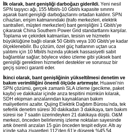
İlk olarak, bant genişliği darboğazı giderildi.
Yeni nesil
SPN taşıyıcı ağı, 155 Mbit/s-10 Gbit/s kapasite sınırını
aşarak bant genişliği darboğazlarını ortadan kaldırır. SPN
cihazları, erişim katmanındaki (trafo merkezleri, elektrik
santralleri, müşteri merkezleri) bant genişliğini 1 Gbit/s'ye
çıkararak China Southern Power Grid standartlarını karşılar.
Toplama ve çekirdek katmanları, tesisin ve hizmetin
büyüklüğüne bağlı olarak 50 Gbit/s veya 100 Gbit/s'ye kadar
ölçeklenebilir. Bu çözüm, özel güç hatlarının uçtan uca
yalıtımı için 10 Mbit/s hızında yüksek hassasiyetli sabit
bağlantılar sağlar; böylece video izleme gibi yüksek bant
genişliği gerektiren hizmetleri destekler ve sorunsuz bir
geçiş süreci garanti eder.
İkinci olarak, bant genişliğinin yükseltilmesi denetim ve
bakım verimliliğini önemli ölçüde artırmıştır.
Huawei'nin
SPN çözümü, gerçek zamanlı SLA izleme (gecikme, paket
kaybı) ve dakikalar içinde arıza tespitini mümkün kılarak,
SDH ekipman arızalarından kaynaklanan bakım
maliyetlerini azaltır. Qujing Elektrik Dağıtım Bürosu'nda, tek
seferlik denetim süresi 30 dakikadan 3 dakikaya, tam bakım
süresi ise 7 saatin üzerindeyken 21 dakikaya düştü. O&M
merkezi, önceden belirlenmiş izleme noktaları sayesinde
artık önemli arızaları 15 gün önceden tespit ediyor. Altı ay
içinde saha ziyaretleri 112'den 61'e düşerek %45,54