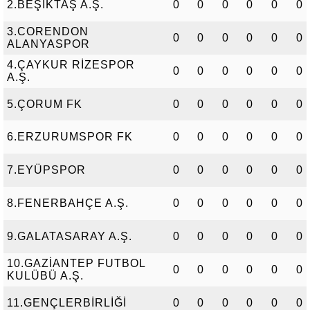
2.BEŞİKTAŞ A.Ş.
0
0
0
0
0
0
3.CORENDON
0
0
0
0
0
0
ALANYASPOR
4.ÇAYKUR RİZESPOR
0
0
0
0
0
0
A.Ş.
5.ÇORUM FK
0
0
0
0
0
0
6.ERZURUMSPOR FK
0
0
0
0
0
0
7.EYÜPSPOR
0
0
0
0
0
0
8.FENERBAHÇE A.Ş.
0
0
0
0
0
0
9.GALATASARAY A.Ş.
0
0
0
0
0
0
10.GAZİANTEP FUTBOL
0
0
0
0
0
0
KULÜBÜ A.Ş.
11.GENÇLERBİRLİĞİ
0
0
0
0
0
0