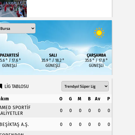
PAZARTESI
SALI
ÇARŞAMBA
5.6 ° / 17.6 °
35.9 ° / 18.2 °
35.6 ° / 17.8 °
GÜNEŞLI
GÜNEŞLI
GÜNEŞLI
LİG TABLOSU
akım
O
G
M
B
Av
P
.AMED SPORTİF
0
0
0
0
0
0
AALİYETLER
.BEŞİKTAŞ A.Ş.
0
0
0
0
0
0