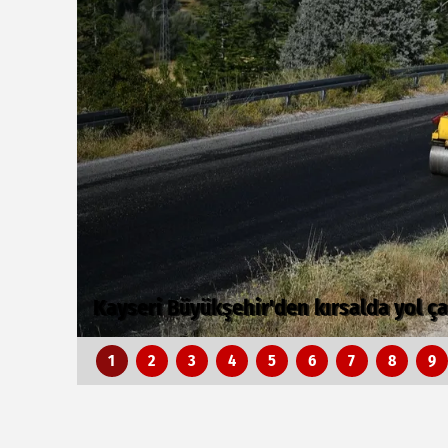
Avusturya Şansölyesi Stocker, Türkiye’
1
2
3
4
5
6
7
8
9