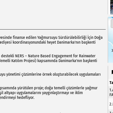
çevesinde finanse edilen Yağmursuyu Sürdürülebilirliği İçin Doğa
lediyesi koordinasyonundaki heyet Danimarka'nın başkenti
3
iği destekli NERS – Nature Based Engagement for Rainwater
 Temelli Katılım Projesi) kapsamında Danimarka'nın başkenti
suyu yönetimi çözümlerine örnek oluşturabilecek uygulamaları
T
 kapsamında yürütülen proje; doğa temelli çözümlerle yağmur
1
eşil altyapı uygulamalarını yaygınlaştırmayı ve iklim
F
endirmeyi hedefliyor.
2