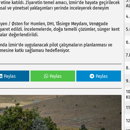
3
tine katıldı. Ziyaretin temel amacı, İzmir'de hayata geçirilecek
A
nsal ve yönetsel yaklaşımları yerinde inceleyerek deneyim
4
yen / Østen for Humlen, DHI, Tåsinge Meydanı, Venøgade
aret edildi. İncelemelerde, doğa temelli çözümler, sünger kent
5
alar değerlendirildi.
6
ında İzmir'de uygulanacak pilot çalışmaların planlanması ve
lmesine katkı sağlaması hedefleniyor.
7
8
Paylas
Paylas
Paylas
9
1
K
1
1