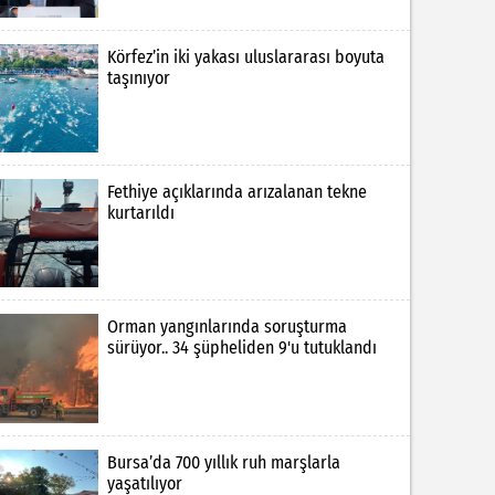
Körfez’in iki yakası uluslararası boyuta
taşınıyor
Fethiye açıklarında arızalanan tekne
kurtarıldı
Orman yangınlarında soruşturma
sürüyor.. 34 şüpheliden 9'u tutuklandı
Bursa’da 700 yıllık ruh marşlarla
yaşatılıyor