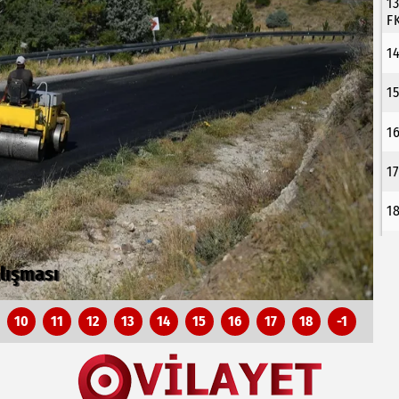
1
F
1
1
1
1
1
ye geliyor
K
10
11
12
13
14
15
16
17
18
-1