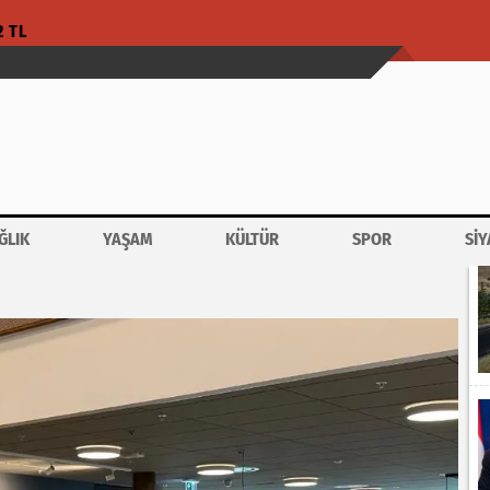
2 TL
ĞLIK
YAŞAM
KÜLTÜR
SPOR
SİY