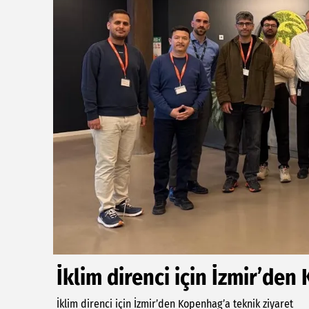
İklim direnci için İzmir’den
İklim direnci için İzmir’den Kopenhag’a teknik ziyaret