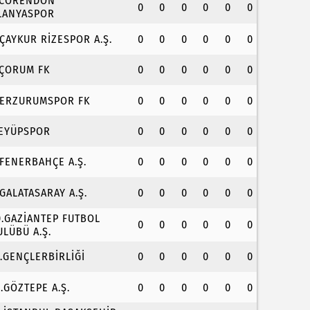
.CORENDON
0
0
0
0
0
0
LANYASPOR
.ÇAYKUR RİZESPOR A.Ş.
0
0
0
0
0
0
.ÇORUM FK
0
0
0
0
0
0
.ERZURUMSPOR FK
0
0
0
0
0
0
.EYÜPSPOR
0
0
0
0
0
0
.FENERBAHÇE A.Ş.
0
0
0
0
0
0
.GALATASARAY A.Ş.
0
0
0
0
0
0
0.GAZİANTEP FUTBOL
0
0
0
0
0
0
ULÜBÜ A.Ş.
1.GENÇLERBİRLİĞİ
0
0
0
0
0
0
2.GÖZTEPE A.Ş.
0
0
0
0
0
0