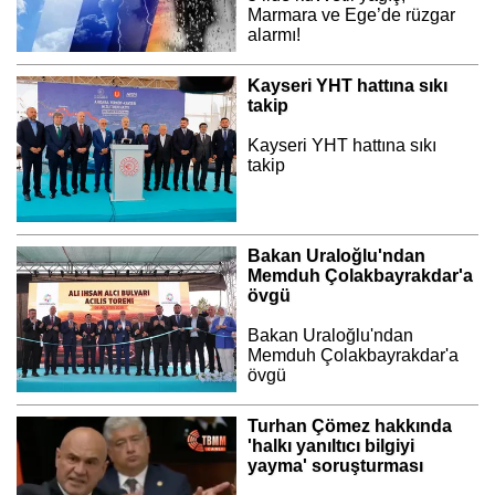
Marmara ve Ege’de rüzgar
alarmı!
Kayseri YHT hattına sıkı
takip
Kayseri YHT hattına sıkı
takip
Bakan Uraloğlu'ndan
Memduh Çolakbayrakdar'a
övgü
Bakan Uraloğlu'ndan
Memduh Çolakbayrakdar'a
övgü
Turhan Çömez hakkında
'halkı yanıltıcı bilgiyi
yayma' soruşturması