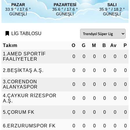
PAZAR
PAZARTESI
SALI
33.9 ° / 17.6 °
35.6 ° / 17.6 °
35.9 ° / 18.2 °
GÜNEŞLI
GÜNEŞLI
GÜNEŞLI
LİG TABLOSU
Takım
O
G
M
B
Av
P
1.AMED SPORTİF
0
0
0
0
0
0
FAALİYETLER
2.BEŞİKTAŞ A.Ş.
0
0
0
0
0
0
3.CORENDON
0
0
0
0
0
0
ALANYASPOR
4.ÇAYKUR RİZESPOR
0
0
0
0
0
0
A.Ş.
5.ÇORUM FK
0
0
0
0
0
0
6.ERZURUMSPOR FK
0
0
0
0
0
0