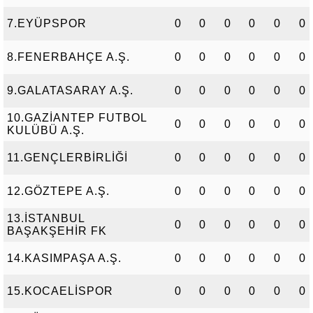
7.EYÜPSPOR
0
0
0
0
0
0
8.FENERBAHÇE A.Ş.
0
0
0
0
0
0
9.GALATASARAY A.Ş.
0
0
0
0
0
0
10.GAZİANTEP FUTBOL
0
0
0
0
0
0
KULÜBÜ A.Ş.
11.GENÇLERBİRLİĞİ
0
0
0
0
0
0
12.GÖZTEPE A.Ş.
0
0
0
0
0
0
13.İSTANBUL
0
0
0
0
0
0
BAŞAKŞEHİR FK
14.KASIMPAŞA A.Ş.
0
0
0
0
0
0
15.KOCAELİSPOR
0
0
0
0
0
0