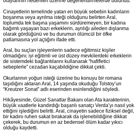
olaylarının nedenleri üzerine değerlendirmelerde bulundu.
Cinayetlerin temelinde yatan en büyük sebebin kadınların
boşanma veya ayrılma isteği olduğunu belirten Aral,
toplumda tek başına yaşamını sürdüremeyen, bir kadına
bağımlı yaşayan bazı erkeklerin, ayrılığı aileden dışlanma
olarak gördüğünü ve bu durumun ölümcül bir öfke
patlamasına yol açtığını ifade etti.
Aral, bu suçları işleyenlerin sadece eğitimsiz kişiler
olmadığını; iyi eğitimli ve üst düzey mevkilerdeki erkeklerin
de sistemdeki bağlantılarını kullanarak “hafifletici
sebeplerle” cezadan kaçabildiğine dikkat çekti.
Okurlarının yoğun isteği üzerine bu konuyu bir romana
taşıdığını aktaran Aral, 14 yaşında okuduğu Tolstoy’un
“Kreutzer Sonat” adlı eserinden esinlendiğini söyledi.
Hikâyesinde, Güzel Sanatlar Bakanı olan Ata karakterinin,
büyük vaatlerle kandırdığı başarılı sanatçı Verda’yı nasıl yok
ettiğini işlediğini belirtti. Aral, cinayetin sadece fiziksel değil,
bir kadını ruhen sakat bırakarak da işlenebildiğine dikkat
çekerek, bu durumun en az bedensel ölüm kadar yıkıcı
olduğu kaydetti.