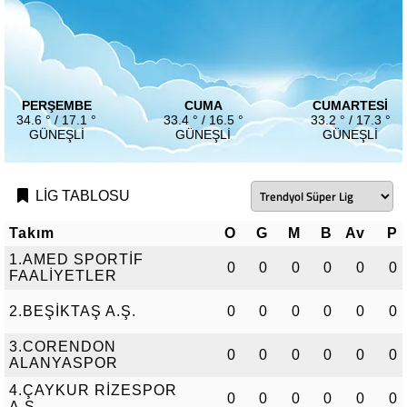
PERŞEMBE
CUMA
CUMARTESI
34.6 ° / 17.1 °
33.4 ° / 16.5 °
33.2 ° / 17.3 °
GÜNEŞLI
GÜNEŞLI
GÜNEŞLI
LİG TABLOSU
Takım
O
G
M
B
Av
P
1.AMED SPORTİF
0
0
0
0
0
0
FAALİYETLER
2.BEŞİKTAŞ A.Ş.
0
0
0
0
0
0
3.CORENDON
0
0
0
0
0
0
ALANYASPOR
4.ÇAYKUR RİZESPOR
0
0
0
0
0
0
A.Ş.