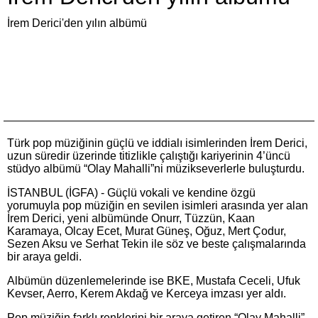
İrem Derici'den yılın albümü
Türk pop müziğinin güçlü ve iddialı isimlerinden İrem Derici,
uzun süredir üzerinde titizlikle çalıştığı kariyerinin 4’üncü
stüdyo albümü “Olay Mahalli”ni müzikseverlerle buluşturdu.
İSTANBUL (İGFA) - Güçlü vokali ve kendine özgü
yorumuyla pop müziğin en sevilen isimleri arasında yer alan
İrem Derici, yeni albümünde Onurr, Tüzzün, Kaan
Karamaya, Olcay Ecet, Murat Güneş, Oğuz, Mert Çodur,
Sezen Aksu ve Serhat Tekin ile söz ve beste çalışmalarında
bir araya geldi.
Albümün düzenlemelerinde ise BKE, Mustafa Ceceli, Ufuk
Kevser, Aerro, Kerem Akdağ ve Kerceya imzası yer aldı.
Pop müziğin farklı renklerini bir araya getiren “Olay Mahalli”,