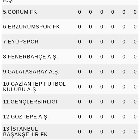
5.ÇORUM FK
0
0
0
0
0
0
6.ERZURUMSPOR FK
0
0
0
0
0
0
7.EYÜPSPOR
0
0
0
0
0
0
8.FENERBAHÇE A.Ş.
0
0
0
0
0
0
9.GALATASARAY A.Ş.
0
0
0
0
0
0
10.GAZİANTEP FUTBOL
0
0
0
0
0
0
KULÜBÜ A.Ş.
11.GENÇLERBİRLİĞİ
0
0
0
0
0
0
12.GÖZTEPE A.Ş.
0
0
0
0
0
0
13.İSTANBUL
0
0
0
0
0
0
BAŞAKŞEHİR FK