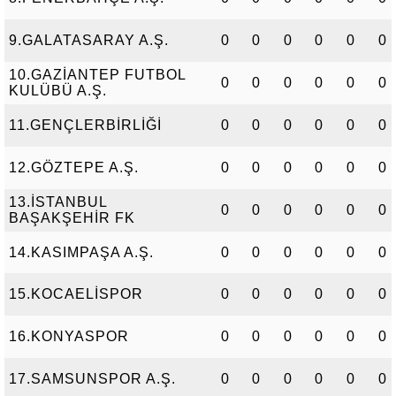
9.GALATASARAY A.Ş.
0
0
0
0
0
0
10.GAZİANTEP FUTBOL
0
0
0
0
0
0
KULÜBÜ A.Ş.
11.GENÇLERBİRLİĞİ
0
0
0
0
0
0
12.GÖZTEPE A.Ş.
0
0
0
0
0
0
13.İSTANBUL
0
0
0
0
0
0
BAŞAKŞEHİR FK
14.KASIMPAŞA A.Ş.
0
0
0
0
0
0
15.KOCAELİSPOR
0
0
0
0
0
0
16.KONYASPOR
0
0
0
0
0
0
17.SAMSUNSPOR A.Ş.
0
0
0
0
0
0