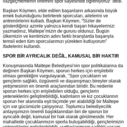
vazgeçmemenin önemini spor sayesinde öğreniyoruz” dedi.
Başkan Köymen, elde edilen başarıların arkasında büyük
emek bulunduğunu belirterek sporcuları, ailelerini ve
antrenörlerini kutladı. Başkan Köymen, “Sizler de
gösterdiğiniz azimle yalnızca kendi başarı hikayelerinizi
yazmadınız, Maltepe’mizin de gururu oldunuz. Bugün
ülkemizin ve kentimizin adını farklı branşlarda başarıyla
temsil eden tüm sporcularımızı yürekten kutluyorum”
ifadelerini kullandı.
SPOR BİR AYRICALIK DEĞİL, KAMUSAL BİR HAKTIR
Konuşmasında Maltepe Belediyesi'nin spor politikalarına da
değinen Başkan Köymen, sporun herkes için erişilebilir
olması gerektiğini vurgulayarak, "Spor çocukların ve
gençlerin sağlıklı, özgüvenli ve dayanışmacı bireyler olarak
yetişmesinin en önemli araçlarından biridir. Bu nedenle
sporun herkes için erişilebilen olduğu, gençlerin
yeteneklerini geliştirebildiği, kadınların ve kız çocuklarının
sporun her alanında eşit biçimde yer alabildiği bir Maltepe
için var gücümüzle çalışıyoruz. Toplumcu belediyecilik
anlayışımızın önemli başlıklarından biri de sporun bir
ayrıcalık değil, kamusal bir hak olarak görülmesidir. Her
mahallede çocuklarımızın sporla buluşabildiği, gençlerimizin
yeteneklerini geliştirebildiği, yurttaşlarımızın sağlıklı yaşam