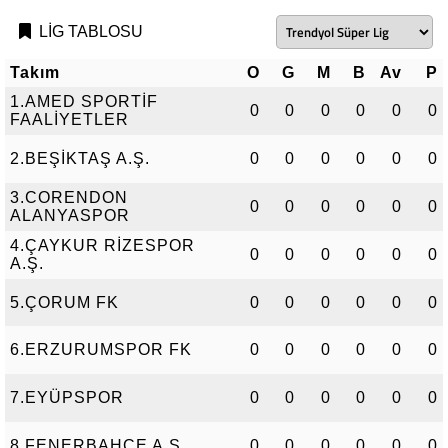
LİG TABLOSU
Takım
O
G
M
B
Av
P
1.AMED SPORTİF
0
0
0
0
0
0
FAALİYETLER
2.BEŞİKTAŞ A.Ş.
0
0
0
0
0
0
3.CORENDON
0
0
0
0
0
0
ALANYASPOR
4.ÇAYKUR RİZESPOR
0
0
0
0
0
0
A.Ş.
5.ÇORUM FK
0
0
0
0
0
0
6.ERZURUMSPOR FK
0
0
0
0
0
0
7.EYÜPSPOR
0
0
0
0
0
0
8.FENERBAHÇE A.Ş.
0
0
0
0
0
0