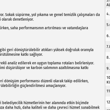
3
A
4
ıyor. Sokak süpürme, yol yıkama ve genel temizlik çalışmaları da
i olarak denetleniyor.
5
ilirken, saha performansının artırılması ve vatandaşlara
6
7
 gibi geri dönüştürülebilir atıkları yüksek doğruluk oranıyla
rütülmesine katkı sağlıyor.
8
ekli analiz edilerek en uygun toplama rotaları belirleniyor.
ketimi düşürülüyor ve karbon salımının azaltılmasına katkı
9
1
eri dönüşüm performansı düzenli olarak takip edilirken,
K
ülebilirliğin güçlendirilmesi amaçlanıyor.
1
1
 belediyecilik hizmetlerinin her alanında etkin biçimde
za daha hızlı, daha kaliteli ve daha çevreci hizmet sunabilmek