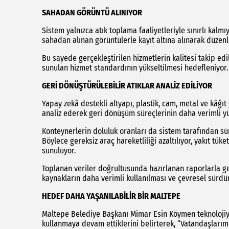
SAHADAN GÖRÜNTÜ ALINIYOR
Sistem yalnızca atık toplama faaliyetleriyle sınırlı kalm
sahadan alınan görüntülerle kayıt altına alınarak düzenl
Bu sayede gerçekleştirilen hizmetlerin kalitesi takip ed
sunulan hizmet standardının yükseltilmesi hedefleniyor.
GERİ DÖNÜŞTÜRÜLEBİLİR ATIKLAR ANALİZ EDİLİYOR
Yapay zekâ destekli altyapı, plastik, cam, metal ve kâğıt
analiz ederek geri dönüşüm süreçlerinin daha verimli yü
Konteynerlerin doluluk oranları da sistem tarafından sür
Böylece gereksiz araç hareketliliği azaltılıyor, yakıt tü
sunuluyor.
Toplanan veriler doğrultusunda hazırlanan raporlarla g
kaynakların daha verimli kullanılması ve çevresel sürdür
HEDEF DAHA YAŞANILABİLİR BİR MALTEPE
Maltepe Belediye Başkanı Mimar Esin Köymen teknolojiyi
kullanmaya devam ettiklerini belirterek, “Vatandaşlarımı