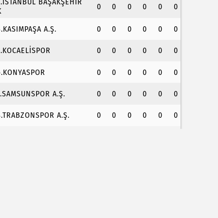
3.İSTANBUL BAŞAKŞEHİR
0
0
0
0
0
0
K
4.KASIMPAŞA A.Ş.
0
0
0
0
0
0
5.KOCAELİSPOR
0
0
0
0
0
0
6.KONYASPOR
0
0
0
0
0
0
7.SAMSUNSPOR A.Ş.
0
0
0
0
0
0
8.TRABZONSPOR A.Ş.
0
0
0
0
0
0