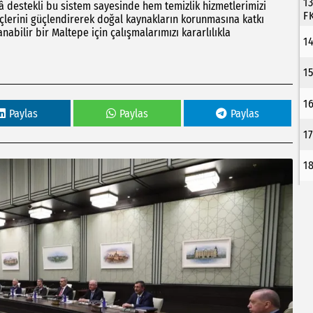
1
kâ destekli bu sistem sayesinde hem temizlik hizmetlerimizi
F
lerini güçlendirerek doğal kaynakların korunmasına katkı
abilir bir Maltepe için çalışmalarımızı kararlılıkla
1
1
1
Paylas
Paylas
Paylas
1
1