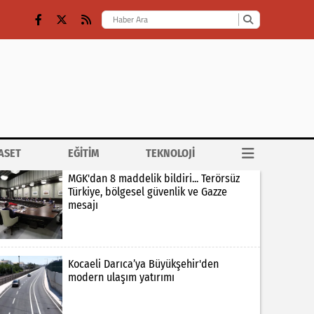
ASET
EĞİTİM
TEKNOLOJİ
MGK'dan 8 maddelik bildiri... Terörsüz
Türkiye, bölgesel güvenlik ve Gazze
mesajı
Kocaeli Darıca’ya Büyükşehir'den
modern ulaşım yatırımı