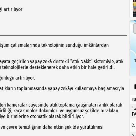
 artırılıyor
önüşüm çalışmalarında teknolojinin sunduğu imkânlardan
3
yata geçirilen yapay zekâ destekli “Atık Nakit” sistemiyle, atık
teknolojilerle desteklenerek daha etkin bir hale getirildi.
nluğu artırılıyor.
ı atıkların toplanmasında yapay zekâyı kullanmaya başlamasıyla
T
en kameralar sayesinde atık toplama çalışmaları anlık olarak
1
kirliliği, kaçak moloz dökümleri ve uygunsuz şekilde bırakılan
F
iye birimlerine otomatik olarak bildiriliyor.
2
e çevre temizliğinin daha etkin şekilde yürütülmesi