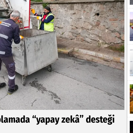
plamada “yapay zekâ” desteği