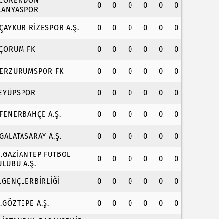
.CORENDON
0
0
0
0
0
0
LANYASPOR
.ÇAYKUR RİZESPOR A.Ş.
0
0
0
0
0
0
.ÇORUM FK
0
0
0
0
0
0
.ERZURUMSPOR FK
0
0
0
0
0
0
.EYÜPSPOR
0
0
0
0
0
0
.FENERBAHÇE A.Ş.
0
0
0
0
0
0
.GALATASARAY A.Ş.
0
0
0
0
0
0
0.GAZİANTEP FUTBOL
0
0
0
0
0
0
ULÜBÜ A.Ş.
1.GENÇLERBİRLİĞİ
0
0
0
0
0
0
2.GÖZTEPE A.Ş.
0
0
0
0
0
0