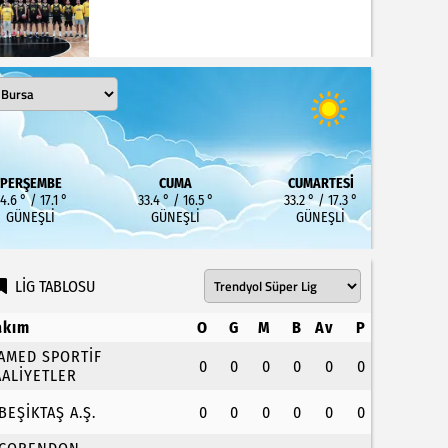
PERŞEMBE
CUMA
CUMARTESI
4.6 ° / 17.1 °
33.4 ° / 16.5 °
33.2 ° / 17.3 °
GÜNEŞLI
GÜNEŞLI
GÜNEŞLI
LİG TABLOSU
akım
O
G
M
B
Av
P
.AMED SPORTİF
0
0
0
0
0
0
AALİYETLER
.BEŞİKTAŞ A.Ş.
0
0
0
0
0
0