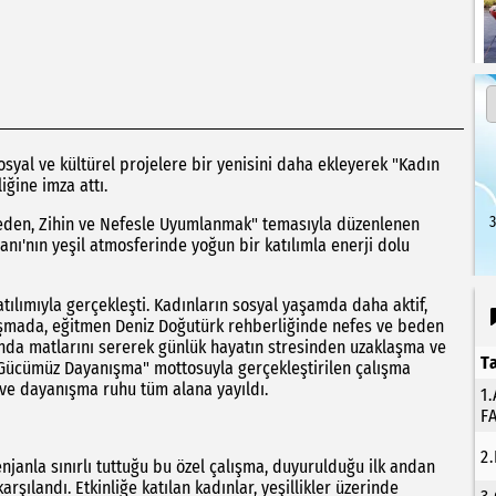
osyal ve kültürel projelere bir yenisini daha ekleyerek "Kadın
ğine imza attı.
3
Beden, Zihin ve Nefesle Uyumlanmak" temasıyla düzenlenen
nı'nın yeşil atmosferinde yoğun bir katılımla enerji dolu
atılımıyla gerçekleşti. Kadınların sosyal yaşamda daha aktif,
luşmada, eğitmen Deniz Doğutürk rehberliğinde nefes ve beden
mında matlarını sererek günlük hayatın stresinden uzaklaşma ve
T
, Gücümüz Dayanışma" mottosuyla gerçekleştirilen çalışma
r ve dayanışma ruhu tüm alana yayıldı.
1
F
2
njanla sınırlı tuttuğu bu özel çalışma, duyurulduğu ilk andan
arşılandı. Etkinliğe katılan kadınlar, yeşillikler üzerinde