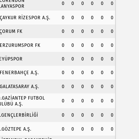
.CORENDON
0
0
0
0
0
0
LANYASPOR
.ÇAYKUR RİZESPOR A.Ş.
0
0
0
0
0
0
.ÇORUM FK
0
0
0
0
0
0
.ERZURUMSPOR FK
0
0
0
0
0
0
.EYÜPSPOR
0
0
0
0
0
0
.FENERBAHÇE A.Ş.
0
0
0
0
0
0
.GALATASARAY A.Ş.
0
0
0
0
0
0
0.GAZİANTEP FUTBOL
0
0
0
0
0
0
ULÜBÜ A.Ş.
1.GENÇLERBİRLİĞİ
0
0
0
0
0
0
2.GÖZTEPE A.Ş.
0
0
0
0
0
0