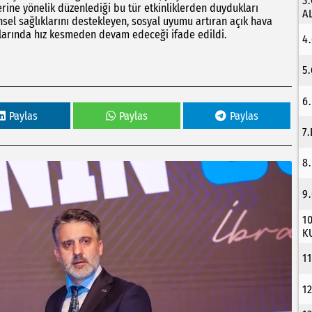
3
erine yönelik düzenlediği bu tür etkinliklerden duydukları
A
nsel sağlıklarını destekleyen, sosyal uyumu artıran açık hava
alarında hız kesmeden devam edeceği ifade edildi.
4
5
6
Paylas
Paylas
Paylas
7
8
9
1
K
1
1