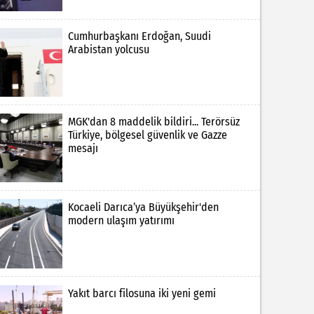
Cumhurbaşkanı Erdoğan, Suudi
Arabistan yolcusu
MGK'dan 8 maddelik bildiri... Terörsüz
Türkiye, bölgesel güvenlik ve Gazze
mesajı
Kocaeli Darıca’ya Büyükşehir'den
modern ulaşım yatırımı
Yakıt barcı filosuna iki yeni gemi