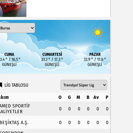
CUMA
CUMARTESI
PAZAR
3.4 ° / 16.5 °
33.2 ° / 17.3 °
33.9 ° / 17.6 °
GÜNEŞLI
GÜNEŞLI
GÜNEŞLI
LİG TABLOSU
akım
O
G
M
B
Av
P
.AMED SPORTİF
0
0
0
0
0
0
AALİYETLER
.BEŞİKTAŞ A.Ş.
0
0
0
0
0
0