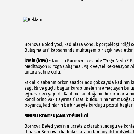
Bornova Belediyesi, kadınlara yönelik gerçekleştirdiği s
Buluşmaları" kapsamında muhteşem bir açık hava etkinli
İZMİR (İGFA) -
İzmir'in Bornova ilçesinde "Yoga Nedir? 
Meditasyon & Yoga Çalışması, Aşık Veysel Rekreasyon Ala
anlara sahne oldu.
Etkinlik, sabahın erken saatlerinde çok sayıda kadının k
sağlıklı ve güçlü bağlar kurabilmelerini amaçlayan bu
egzersizleri yapıldı. Katılımcılar, doğanın huzurlu orta
kendilerine vakit ayırma fırsatı buldu. "İlhamımız Doğa
boyunca, kadınların birbirleriyle kurduğu pozitif bağla
SINIRLI KONTENJANA YOĞUN İLGİ
Bornova Belediyesi'nin ücretsiz olarak sunduğu ve konte
itibaren Bornovalı kadınlar tarafından büyük bir ilgiyle k