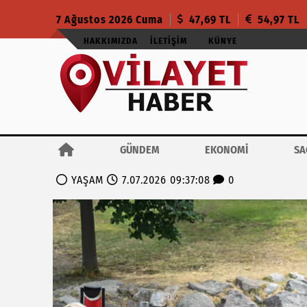
7 Ağustos 2026 Cuma
47,69 TL
54,97 TL
HAKKIMIZDA
İLETIŞIM
KÜNYE
GÜNDEM
EKONOMİ
SA
YAŞAM
7.07.2026 09:37:08
0