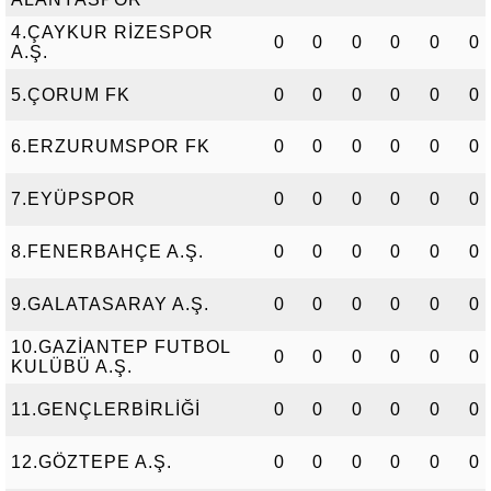
4.ÇAYKUR RİZESPOR
0
0
0
0
0
0
A.Ş.
5.ÇORUM FK
0
0
0
0
0
0
6.ERZURUMSPOR FK
0
0
0
0
0
0
7.EYÜPSPOR
0
0
0
0
0
0
8.FENERBAHÇE A.Ş.
0
0
0
0
0
0
9.GALATASARAY A.Ş.
0
0
0
0
0
0
10.GAZİANTEP FUTBOL
0
0
0
0
0
0
KULÜBÜ A.Ş.
11.GENÇLERBİRLİĞİ
0
0
0
0
0
0
12.GÖZTEPE A.Ş.
0
0
0
0
0
0