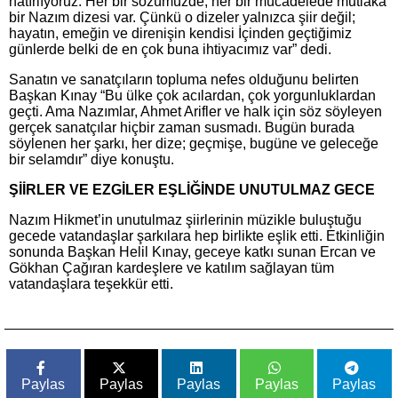
hatırlıyoruz. Her bir sözümüzde, her bir mücadelede mutlaka
bir Nazım dizesi var. Çünkü o dizeler yalnızca şiir değil;
hayatın, emeğin ve direnişin kendisi İçinden geçtiğimiz
günlerde belki de en çok buna ihtiyacımız var” dedi.
Sanatın ve sanatçıların topluma nefes olduğunu belirten
Başkan Kınay “Bu ülke çok acılardan, çok yorgunluklardan
geçti. Ama Nazımlar, Ahmet Arifler ve halk için söz söyleyen
gerçek sanatçılar hiçbir zaman susmadı. Bugün burada
söylenen her şarkı, her dize; geçmişe, bugüne ve geleceğe
bir selamdır” diye konuştu.
ŞİİRLER VE EZGİLER EŞLİĞİNDE UNUTULMAZ GECE
Nazım Hikmet’in unutulmaz şiirlerinin müzikle buluştuğu
gecede vatandaşlar şarkılara hep birlikte eşlik etti. Etkinliğin
sonunda Başkan Helil Kınay, geceye katkı sunan Ercan ve
Gökhan Çağıran kardeşlere ve katılım sağlayan tüm
vatandaşlara teşekkür etti.
Paylas
Paylas
Paylas
Paylas
Paylas