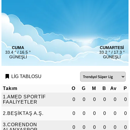
CUMA
CUMARTESI
33.4 ° / 16.5 °
33.2 ° / 17.3 °
GÜNEŞLI
GÜNEŞLI
LİG TABLOSU
Takım
O
G
M
B
Av
P
1.AMED SPORTİF
0
0
0
0
0
0
FAALİYETLER
2.BEŞİKTAŞ A.Ş.
0
0
0
0
0
0
3.CORENDON
0
0
0
0
0
0
ALANYASPOR