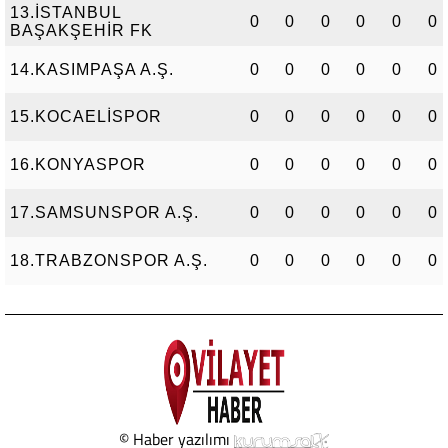
13.İSTANBUL
0
0
0
0
0
0
BAŞAKŞEHİR FK
14.KASIMPAŞA A.Ş.
0
0
0
0
0
0
15.KOCAELİSPOR
0
0
0
0
0
0
16.KONYASPOR
0
0
0
0
0
0
17.SAMSUNSPOR A.Ş.
0
0
0
0
0
0
18.TRABZONSPOR A.Ş.
0
0
0
0
0
0
© Haber yazılımı