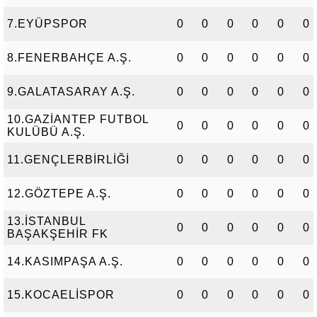
7.EYÜPSPOR
0
0
0
0
0
0
8.FENERBAHÇE A.Ş.
0
0
0
0
0
0
9.GALATASARAY A.Ş.
0
0
0
0
0
0
10.GAZİANTEP FUTBOL
0
0
0
0
0
0
KULÜBÜ A.Ş.
11.GENÇLERBİRLİĞİ
0
0
0
0
0
0
12.GÖZTEPE A.Ş.
0
0
0
0
0
0
13.İSTANBUL
0
0
0
0
0
0
BAŞAKŞEHİR FK
14.KASIMPAŞA A.Ş.
0
0
0
0
0
0
15.KOCAELİSPOR
0
0
0
0
0
0