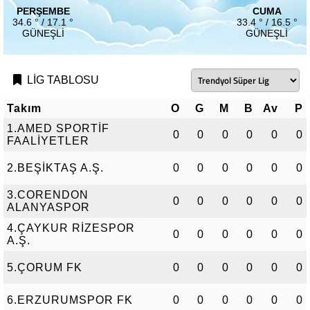
PERŞEMBE
CUMA
34.6 ° / 17.1 °
33.4 ° / 16.5 °
GÜNEŞLI
GÜNEŞLI
LİG TABLOSU
Takım
O
G
M
B
Av
P
1.AMED SPORTİF
0
0
0
0
0
0
FAALİYETLER
2.BEŞİKTAŞ A.Ş.
0
0
0
0
0
0
3.CORENDON
0
0
0
0
0
0
ALANYASPOR
4.ÇAYKUR RİZESPOR
0
0
0
0
0
0
A.Ş.
5.ÇORUM FK
0
0
0
0
0
0
6.ERZURUMSPOR FK
0
0
0
0
0
0