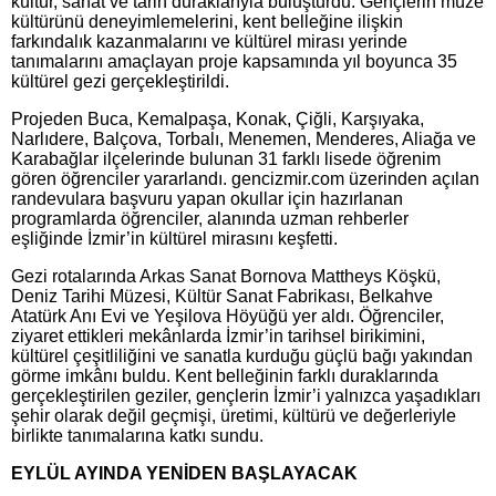
kültür, sanat ve tarih duraklarıyla buluşturdu. Gençlerin müze
kültürünü deneyimlemelerini, kent belleğine ilişkin
farkındalık kazanmalarını ve kültürel mirası yerinde
tanımalarını amaçlayan proje kapsamında yıl boyunca 35
kültürel gezi gerçekleştirildi.
Projeden Buca, Kemalpaşa, Konak, Çiğli, Karşıyaka,
Narlıdere, Balçova, Torbalı, Menemen, Menderes, Aliağa ve
Karabağlar ilçelerinde bulunan 31 farklı lisede öğrenim
gören öğrenciler yararlandı. gencizmir.com üzerinden açılan
randevulara başvuru yapan okullar için hazırlanan
programlarda öğrenciler, alanında uzman rehberler
eşliğinde İzmir’in kültürel mirasını keşfetti.
Gezi rotalarında Arkas Sanat Bornova Mattheys Köşkü,
Deniz Tarihi Müzesi, Kültür Sanat Fabrikası, Belkahve
Atatürk Anı Evi ve Yeşilova Höyüğü yer aldı. Öğrenciler,
ziyaret ettikleri mekânlarda İzmir’in tarihsel birikimini,
kültürel çeşitliliğini ve sanatla kurduğu güçlü bağı yakından
görme imkânı buldu. Kent belleğinin farklı duraklarında
gerçekleştirilen geziler, gençlerin İzmir’i yalnızca yaşadıkları
şehir olarak değil geçmişi, üretimi, kültürü ve değerleriyle
birlikte tanımalarına katkı sundu.
EYLÜL AYINDA YENİDEN BAŞLAYACAK