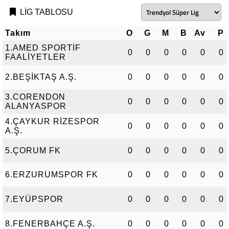
LİG TABLOSU
Takım
O
G
M
B
Av
P
1.AMED SPORTİF
0
0
0
0
0
0
FAALİYETLER
2.BEŞİKTAŞ A.Ş.
0
0
0
0
0
0
3.CORENDON
0
0
0
0
0
0
ALANYASPOR
4.ÇAYKUR RİZESPOR
0
0
0
0
0
0
A.Ş.
5.ÇORUM FK
0
0
0
0
0
0
6.ERZURUMSPOR FK
0
0
0
0
0
0
7.EYÜPSPOR
0
0
0
0
0
0
8.FENERBAHÇE A.Ş.
0
0
0
0
0
0