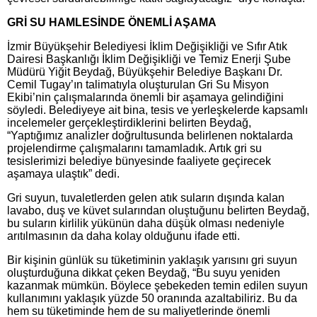
GRİ SU HAMLESİNDE ÖNEMLİ AŞAMA
İzmir Büyükşehir Belediyesi İklim Değişikliği ve Sıfır Atık
Dairesi Başkanlığı İklim Değişikliği ve Temiz Enerji Şube
Müdürü Yiğit Beydağ, Büyükşehir Belediye Başkanı Dr.
Cemil Tugay’ın talimatıyla oluşturulan Gri Su Misyon
Ekibi’nin çalışmalarında önemli bir aşamaya gelindiğini
söyledi. Belediyeye ait bina, tesis ve yerleşkelerde kapsamlı
incelemeler gerçekleştirdiklerini belirten Beydağ,
“Yaptığımız analizler doğrultusunda belirlenen noktalarda
projelendirme çalışmalarını tamamladık. Artık gri su
tesislerimizi belediye bünyesinde faaliyete geçirecek
aşamaya ulaştık” dedi.
Gri suyun, tuvaletlerden gelen atık suların dışında kalan
lavabo, duş ve küvet sularından oluştuğunu belirten Beydağ,
bu suların kirlilik yükünün daha düşük olması nedeniyle
arıtılmasının da daha kolay olduğunu ifade etti.
Bir kişinin günlük su tüketiminin yaklaşık yarısını gri suyun
oluşturduğuna dikkat çeken Beydağ, “Bu suyu yeniden
kazanmak mümkün. Böylece şebekeden temin edilen suyun
kullanımını yaklaşık yüzde 50 oranında azaltabiliriz. Bu da
hem su tüketiminde hem de su maliyetlerinde önemli