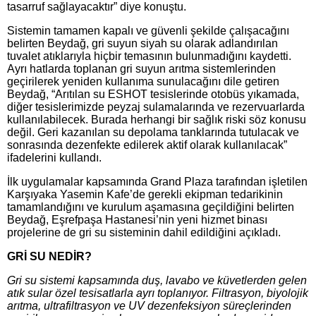
tasarruf sağlayacaktır” diye konuştu.
Sistemin tamamen kapalı ve güvenli şekilde çalışacağını
belirten Beydağ, gri suyun siyah su olarak adlandırılan
tuvalet atıklarıyla hiçbir temasının bulunmadığını kaydetti.
Ayrı hatlarda toplanan gri suyun arıtma sistemlerinden
geçirilerek yeniden kullanıma sunulacağını dile getiren
Beydağ, “Arıtılan su ESHOT tesislerinde otobüs yıkamada,
diğer tesislerimizde peyzaj sulamalarında ve rezervuarlarda
kullanılabilecek. Burada herhangi bir sağlık riski söz konusu
değil. Geri kazanılan su depolama tanklarında tutulacak ve
sonrasında dezenfekte edilerek aktif olarak kullanılacak”
ifadelerini kullandı.
İlk uygulamalar kapsamında Grand Plaza tarafından işletilen
Karşıyaka Yasemin Kafe’de gerekli ekipman tedarikinin
tamamlandığını ve kurulum aşamasına geçildiğini belirten
Beydağ, Eşrefpaşa Hastanesi’nin yeni hizmet binası
projelerine de gri su sisteminin dahil edildiğini açıkladı.
GRİ SU NEDİR?
Gri su sistemi kapsamında duş, lavabo ve küvetlerden gelen
atık sular özel tesisatlarla ayrı toplanıyor. Filtrasyon, biyolojik
arıtma, ultrafiltrasyon ve UV dezenfeksiyon süreçlerinden