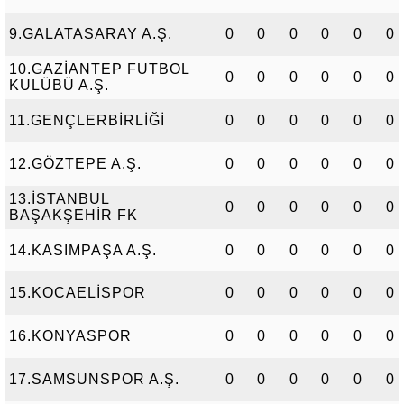
9.GALATASARAY A.Ş.
0
0
0
0
0
0
10.GAZİANTEP FUTBOL
0
0
0
0
0
0
KULÜBÜ A.Ş.
11.GENÇLERBİRLİĞİ
0
0
0
0
0
0
12.GÖZTEPE A.Ş.
0
0
0
0
0
0
13.İSTANBUL
0
0
0
0
0
0
BAŞAKŞEHİR FK
14.KASIMPAŞA A.Ş.
0
0
0
0
0
0
15.KOCAELİSPOR
0
0
0
0
0
0
16.KONYASPOR
0
0
0
0
0
0
17.SAMSUNSPOR A.Ş.
0
0
0
0
0
0