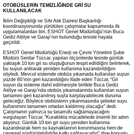
OTOBÜSLERİN TEMİZLİĞİNDE GRİ SU
KULLANILACAK
İklim Değişikliği ve Sıfır Atık Dairesi Başkanlığı
koordinasyonunda yürütülen çalışmalar kapsamında ilk
uygulamalardan biri, ESHOT Genel Müdürlüğü’nün Buca
Gediz Atölye ve Garajı’nın bulunduğu tesiste hayata
geçirildi.
ESHOT Genel Müdürlüğü Enerji ve Çevre Yönetimi Şube
Müdürü Serdar Tüccar, yapılan ölçümlerde tesiste günlük
yaklaşık 10 ton gri su oluştuğunun tespit edildiğini belirterek,
bu suyun arıtılarak yeniden kullanıma kazandırıldığını
söyledi. Mevcut sistemde otobüs yıkamada kullanılan suyun
yüzde 80’inin geri kazanıldığını ifade eden Tüccar, “Gri
suyun da sisteme dahil edilmesiyle birlikte Buca Gediz
Atölye ve Garajı’nda otobüs yıkamalarında kullanılan suyun
tamamını geri kazanılmış suyla karşılayabilecek duruma
geleceğiz. Böylece otobüslerin yıkanmasında şebeke suyu
kullanımını tamamen ortadan kaldırmış olacağız” dedi.
Çalışmanın yalnızca su tasarrufu sağlamayacağını
vurgulayan Tüccar, “Kuraklıkla mücadelede önemli bir adım
atıyoruz. Günlük 10 ton gri suyu yeniden kullanıma
kazandırarak hem su kaynaklarının korunmasına hem de
çevresel sürdürülebilirliğe katkı sağlayacağız” diye konuştu.