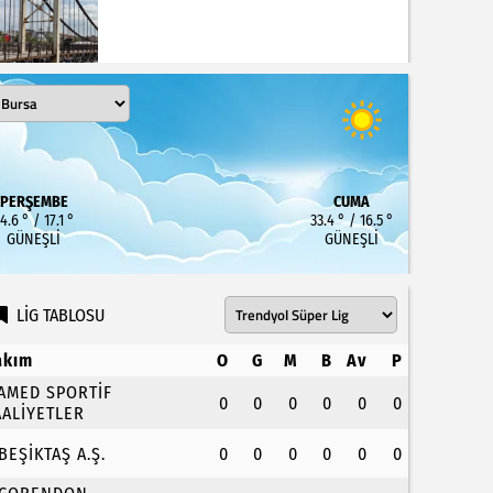
PERŞEMBE
CUMA
4.6 ° / 17.1 °
33.4 ° / 16.5 °
GÜNEŞLI
GÜNEŞLI
LİG TABLOSU
akım
O
G
M
B
Av
P
.AMED SPORTİF
0
0
0
0
0
0
AALİYETLER
.BEŞİKTAŞ A.Ş.
0
0
0
0
0
0