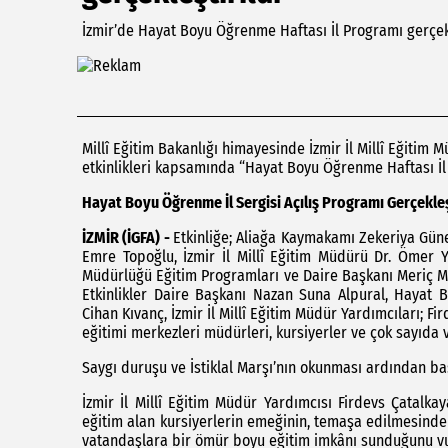
İzmir’de Hayat Boyu Öğrenme Haftası İl Programı gerçekl
Millî Eğitim Bakanlığı himayesinde İzmir İl Millî Eğiti
etkinlikleri kapsamında “Hayat Boyu Öğrenme Haftası İl 
Hayat Boyu Öğrenme İl Sergisi Açılış Programı Gerçekleş
İZMİR (İGFA) -
Etkinliğe; Aliağa Kaymakamı Zekeriya Gün
Emre Topoğlu, İzmir İl Millî Eğitim Müdürü Dr. Ömer 
Müdürlüğü Eğitim Programları ve Daire Başkanı Meriç M
Etkinlikler Daire Başkanı Nazan Suna Alpural, Hayat
Cihan Kıvanç, İzmir İl Millî Eğitim Müdür Yardımcıları; Fi
eğitimi merkezleri müdürleri, kursiyerler ve çok sayıda 
Saygı duruşu ve İstiklal Marşı’nın okunması ardından ba
İzmir İl Millî Eğitim Müdür Yardımcısı Firdevs Çatalk
eğitim alan kursiyerlerin emeğinin, temaşa edilmesind
vatandaşlara bir ömür boyu eğitim imkânı sunduğunu vu