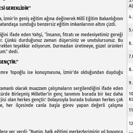
3
A
Sİ GEREKLİDİR’’
4
, İzmir'in geniş eğitim ağına değinerek Millî Eğitim Bakanlığının
atandaşa sunduğu benzersiz eğitim imkanlarının altını çizdi.
5
ni ifade eden Yahşi, ‘‘İnsanın, fıtratı ve medeniyetimiz gereği
ir. Çünkü durduğunuz zaman düşersiniz ve unutulursunuz. Bu
6
 yürekten teşekkür ediyorum. Durmadan üretmeye, güzel ürünleri
m.’’ dedi.
7
ENÇTİR.’’
8
 Emre Topoğlu ise konuşmasına, İzmir’de olduğundan duyduğu
9
ş zamanlı olarak muazzam çalışmaların sergilendiğini ifade eden
1
ratürde Birleşmiş Milletler’in genç tanımını burada bir kez daha
K
jisi olan herkes gençtir.' Dolayısıyla burada bulunan herkes çok
nde, her ilçesinde canla başla görev yapan değerli çalışma
1
1
e yer verdi: ‘‘Bugün, halk eğitimi merkezlerimizin yıl boyunca