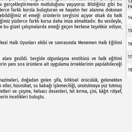
1
ını gerçekleştirmenin mutluluğunu yaşıyoruz. Bildiğiniz gibi bu
F
zlerce farklı kursla buluşturan ve hayatın her alanına dokunan
ildiğimiz el emeği ürünlerin sergisini açıyor olsak da halk
1
iğimiz yüzlerce farklı kursa daha imza atmaktadır. Bu vesileyle,
ere bu güzel çalışmalarda emeği geçen herkese teşekkür ediyor,
1
kezi Halk Oyunları ekibi ve sonrasında Menemen Halk Eğitimi
1
1
alanı gezildi. Sergide olgunlaşma enstitüsü ve halk eğitimi
erin yanı sıra ürünlere ait uygulama örneklerinin yapılabileceği
1
azineleri, doğadan gelen şifa, bitkisel örücülük, gelenekten
n eller, hüsnühat, su kabağı işlemeciliği, unutulmaya yüz tutmuş
leri ve çeşme, helvacı desenleri, tel kırma, çini, kâğıt rölyef,
rin incelikleri buluştu.