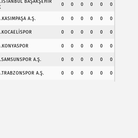
3.İSTANBUL BAŞAKŞEHİR
0
0
0
0
0
0
K
4.KASIMPAŞA A.Ş.
0
0
0
0
0
0
5.KOCAELİSPOR
0
0
0
0
0
0
6.KONYASPOR
0
0
0
0
0
0
7.SAMSUNSPOR A.Ş.
0
0
0
0
0
0
8.TRABZONSPOR A.Ş.
0
0
0
0
0
0