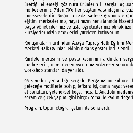
ürettiği el emeği göz nuru ürünlerin il sergisi açılış
merkezlerimiz, 7'den 70'e her yaştan vatandaşımızı yü
müesseselerdir. Bugün burada sadece gözümüzle göreb
eğitimi merkezlerimiz, hayatımızın her alanında hissett
başta yöneticilerimiz ve usta öğreticilerimiz olmak üz
kursiyerlerimizin emeklerini yürekten kutluyorum.’’
Konuşmaların ardından Aliağa Tüpraş Halk Eğitimi Mer
Merkezi Halk Oyunları ekibinin dans gösterileri izlendi.
Kurdele merasimi ve pasta kesiminin ardından sergi 
merkezleri için belirlenen ayrı temalarda eser ve ürünl
workshop stantları da yer aldı.
65 standın yer aldığı sergide Bergama’nın kültürel h
geleceğe motiflerle tezhip, lefkara işi, cama hayat vere
el sanatları, geleneksel keçe, mozaik, Anadolu medeniyet
seram ve çiçek yapımı gibi birçok tema ile kadim değerle
Program, toplu fotoğraf çekimi ile sona erdi.