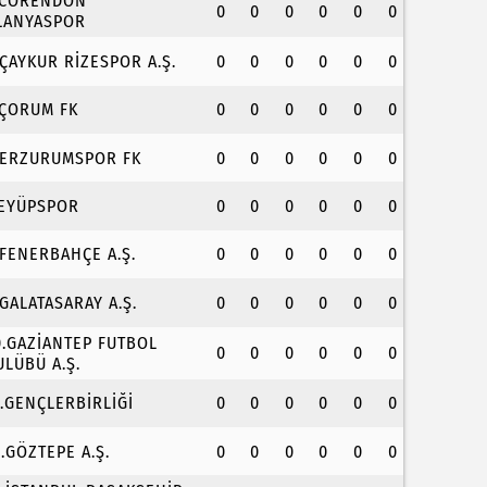
.CORENDON
0
0
0
0
0
0
LANYASPOR
.ÇAYKUR RİZESPOR A.Ş.
0
0
0
0
0
0
.ÇORUM FK
0
0
0
0
0
0
.ERZURUMSPOR FK
0
0
0
0
0
0
.EYÜPSPOR
0
0
0
0
0
0
.FENERBAHÇE A.Ş.
0
0
0
0
0
0
.GALATASARAY A.Ş.
0
0
0
0
0
0
0.GAZİANTEP FUTBOL
0
0
0
0
0
0
ULÜBÜ A.Ş.
1.GENÇLERBİRLİĞİ
0
0
0
0
0
0
2.GÖZTEPE A.Ş.
0
0
0
0
0
0