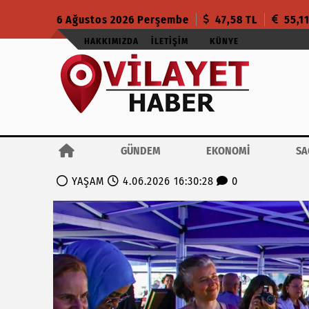
6 Ağustos 2026 Perşembe
47,58 TL
55,1
HAKKIMIZDA
İLETIŞIM
KÜNYE
GÜNDEM
EKONOMİ
SA
YAŞAM
4.06.2026 16:30:28
0