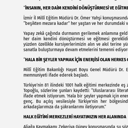
‘‘
İNSANIN, HER DAİM KENDİNİ DÖNÜŞTÜRMESİ VE EĞİTME
İzmir İl Millî Eğitim Müdürü Dr. Ömer Yahşi konuşmasında
‘‘beşikten mezara kadar’’ her yaştan ve her durumdaki v
Yapay zekâ çağında durmanın gerilemek anlamına geldiği
her daim kendini dönüştürmesi ve eğitmesi gereklid
yüzden özellikle kursiyerlerimizin alın ve akıl terine
sanatla buluşturmaya devam etmelerini temenni ediyoru
‘‘
HALA BİR ŞEYLER YAPMAK İÇİN ENERJİSİ OLAN HERKES G
Millî Eğitim Bakanlığı Hayat Boyu Genel Müdürü Dr.
memnuniyeti ifade ederek başladı.
Türkiye’nin 81 ilindeki 1001 halk eğitimi merkezinde e
Topoğlu, sözlerine şunları kaydetti: ‘‘Uluslararası lite
ifade etmek istiyorum. 'Hala bir şeyler yapmak için ener
genç. Bu açılış vesilesiyle Türkiye'nin her bölgesi
arkadaşlarımıza da şükranlarımı iletiyorum.’’
HALK EĞİTİMİ MERKEZLERİ HAYATIMIZIN HER ALANINDA
Aliağa Kaymakamı Zekeriya Güney konuşmasında şu sözler