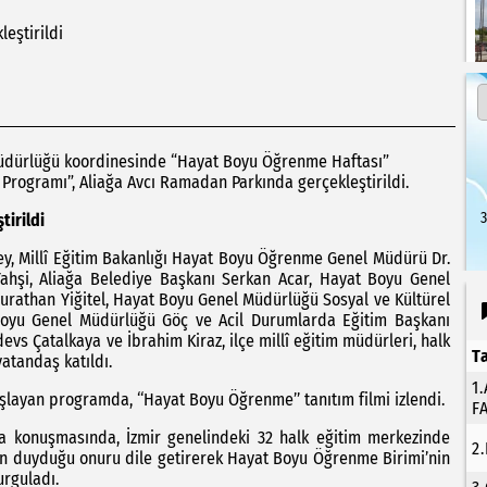
eştirildi
m Müdürlüğü koordinesinde “Hayat Boyu Öğrenme Haftası”
Programı”, Aliağa Avcı Ramadan Parkında gerçekleştirildi.
3
tirildi
ey, Millî Eğitim Bakanlığı Hayat Boyu Öğrenme Genel Müdürü Dr.
Yahşi, Aliağa Belediye Başkanı Serkan Acar, Hayat Boyu Genel
urathan Yiğitel, Hayat Boyu Genel Müdürlüğü Sosyal ve Kültürel
 Boyu Genel Müdürlüğü Göç ve Acil Durumlarda Eğitim Başkanı
rdevs Çatalkaya ve İbrahim Kiraz, ilçe millî eğitim müdürleri, halk
T
vatandaş katıldı.
1
şlayan programda, ‘‘Hayat Boyu Öğrenme’’ tanıtım filmi izlendi.
F
aya konuşmasında, İzmir genelindeki 32 halk eğitim merkezinde
2
en duyduğu onuru dile getirerek Hayat Boyu Öğrenme Birimi’nin
rguladı.