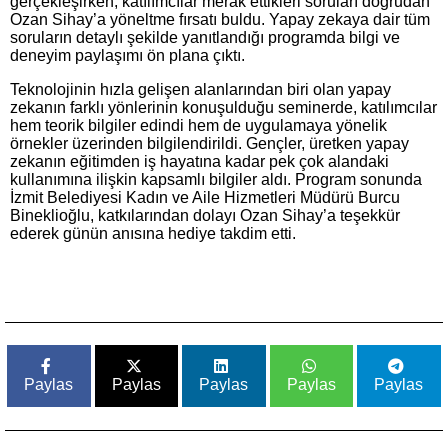
gerçekleşirken, katılımcılar merak ettikleri soruları doğrudan
Ozan Sihay’a yöneltme fırsatı buldu. Yapay zekaya dair tüm
soruların detaylı şekilde yanıtlandığı programda bilgi ve
deneyim paylaşımı ön plana çıktı.
Teknolojinin hızla gelişen alanlarından biri olan yapay
zekanın farklı yönlerinin konuşulduğu seminerde, katılımcılar
hem teorik bilgiler edindi hem de uygulamaya yönelik
örnekler üzerinden bilgilendirildi. Gençler, üretken yapay
zekanın eğitimden iş hayatına kadar pek çok alandaki
kullanımına ilişkin kapsamlı bilgiler aldı. Program sonunda
İzmit Belediyesi Kadın ve Aile Hizmetleri Müdürü Burcu
Bineklioğlu, katkılarından dolayı Ozan Sihay’a teşekkür
ederek günün anısına hediye takdim etti.
Paylas
Paylas
Paylas
Paylas
Paylas