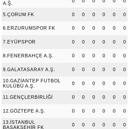
0
0
0
0
0
0
A.Ş.
5.ÇORUM FK
0
0
0
0
0
0
6.ERZURUMSPOR FK
0
0
0
0
0
0
7.EYÜPSPOR
0
0
0
0
0
0
8.FENERBAHÇE A.Ş.
0
0
0
0
0
0
9.GALATASARAY A.Ş.
0
0
0
0
0
0
10.GAZİANTEP FUTBOL
0
0
0
0
0
0
KULÜBÜ A.Ş.
11.GENÇLERBİRLİĞİ
0
0
0
0
0
0
12.GÖZTEPE A.Ş.
0
0
0
0
0
0
13.İSTANBUL
0
0
0
0
0
0
BAŞAKŞEHİR FK