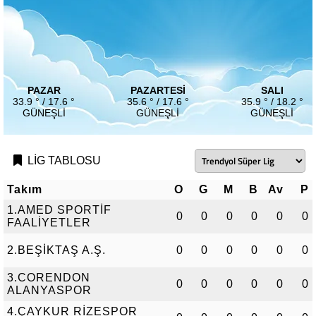
PAZAR
PAZARTESI
SALI
33.9 ° / 17.6 °
35.6 ° / 17.6 °
35.9 ° / 18.2 °
GÜNEŞLI
GÜNEŞLI
GÜNEŞLI
LİG TABLOSU
Takım
O
G
M
B
Av
P
1.AMED SPORTİF
0
0
0
0
0
0
FAALİYETLER
2.BEŞİKTAŞ A.Ş.
0
0
0
0
0
0
3.CORENDON
0
0
0
0
0
0
ALANYASPOR
4.ÇAYKUR RİZESPOR