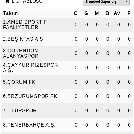
LİG TABLOSU
Takım
O
G
M
B
Av
P
1.AMED SPORTİF
0
0
0
0
0
0
FAALİYETLER
2.BEŞİKTAŞ A.Ş.
0
0
0
0
0
0
3.CORENDON
0
0
0
0
0
0
ALANYASPOR
4.ÇAYKUR RİZESPOR
0
0
0
0
0
0
A.Ş.
5.ÇORUM FK
0
0
0
0
0
0
6.ERZURUMSPOR FK
0
0
0
0
0
0
7.EYÜPSPOR
0
0
0
0
0
0
8.FENERBAHÇE A.Ş.
0
0
0
0
0
0