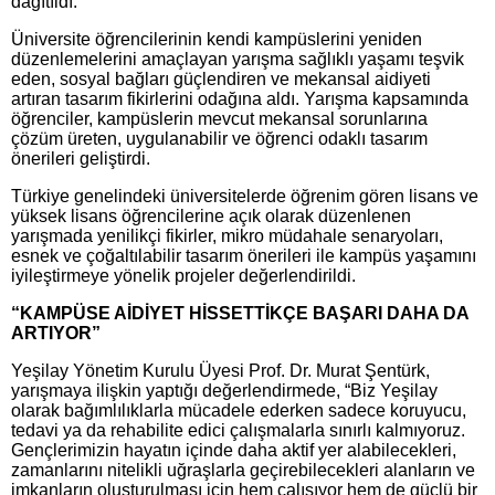
dağıtıldı.
Üniversite öğrencilerinin kendi kampüslerini yeniden
düzenlemelerini amaçlayan yarışma sağlıklı yaşamı teşvik
eden, sosyal bağları güçlendiren ve mekansal aidiyeti
artıran tasarım fikirlerini odağına aldı. Yarışma kapsamında
öğrenciler, kampüslerin mevcut mekansal sorunlarına
çözüm üreten, uygulanabilir ve öğrenci odaklı tasarım
önerileri geliştirdi.
Türkiye genelindeki üniversitelerde öğrenim gören lisans ve
yüksek lisans öğrencilerine açık olarak düzenlenen
yarışmada yenilikçi fikirler, mikro müdahale senaryoları,
esnek ve çoğaltılabilir tasarım önerileri ile kampüs yaşamını
iyileştirmeye yönelik projeler değerlendirildi.
“KAMPÜSE AİDİYET HİSSETTİKÇE BAŞARI DAHA DA
ARTIYOR”
Yeşilay Yönetim Kurulu Üyesi Prof. Dr. Murat Şentürk,
yarışmaya ilişkin yaptığı değerlendirmede, “Biz Yeşilay
olarak bağımlılıklarla mücadele ederken sadece koruyucu,
tedavi ya da rehabilite edici çalışmalarla sınırlı kalmıyoruz.
Gençlerimizin hayatın içinde daha aktif yer alabilecekleri,
zamanlarını nitelikli uğraşlarla geçirebilecekleri alanların ve
imkanların oluşturulması için hem çalışıyor hem de güçlü bir