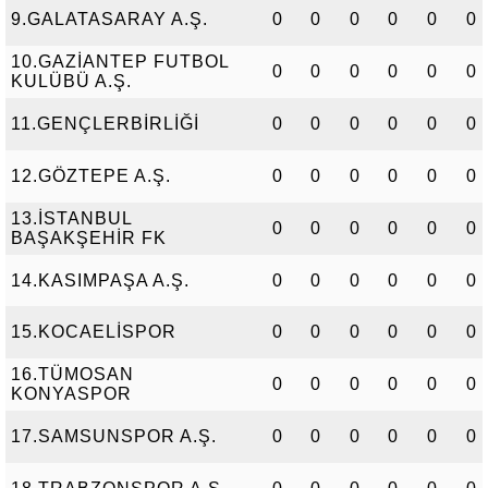
9.GALATASARAY A.Ş.
0
0
0
0
0
0
10.GAZİANTEP FUTBOL
0
0
0
0
0
0
KULÜBÜ A.Ş.
11.GENÇLERBİRLİĞİ
0
0
0
0
0
0
12.GÖZTEPE A.Ş.
0
0
0
0
0
0
13.İSTANBUL
0
0
0
0
0
0
BAŞAKŞEHİR FK
14.KASIMPAŞA A.Ş.
0
0
0
0
0
0
15.KOCAELİSPOR
0
0
0
0
0
0
16.TÜMOSAN
0
0
0
0
0
0
KONYASPOR
17.SAMSUNSPOR A.Ş.
0
0
0
0
0
0