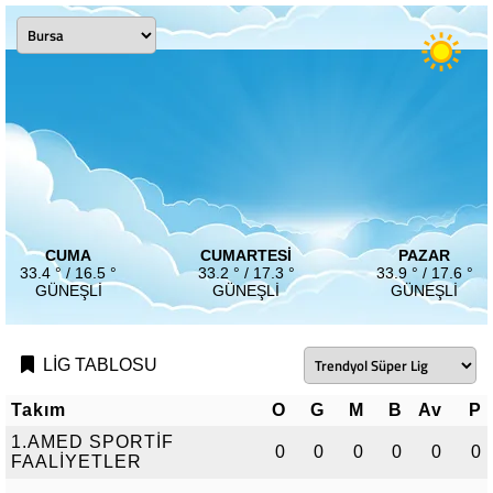
CUMA
CUMARTESI
PAZAR
33.4 ° / 16.5 °
33.2 ° / 17.3 °
33.9 ° / 17.6 °
GÜNEŞLI
GÜNEŞLI
GÜNEŞLI
LİG TABLOSU
Takım
O
G
M
B
Av
P
1.AMED SPORTİF
0
0
0
0
0
0
FAALİYETLER