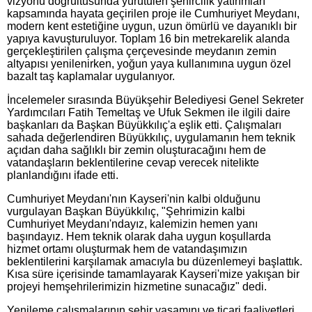
vizyonu doğrultusunda yürütülen şehircilik yatırımları
kapsamında hayata geçirilen proje ile Cumhuriyet Meydanı,
modern kent estetiğine uygun, uzun ömürlü ve dayanıklı bir
yapıya kavuşturuluyor. Toplam 16 bin metrekarelik alanda
gerçekleştirilen çalışma çerçevesinde meydanın zemin
altyapısı yenilenirken, yoğun yaya kullanımına uygun özel
bazalt taş kaplamalar uygulanıyor.
İncelemeler sırasında Büyükşehir Belediyesi Genel Sekreter
Yardımcıları Fatih Temeltaş ve Ufuk Sekmen ile ilgili daire
başkanları da Başkan Büyükkılıç'a eşlik etti. Çalışmaları
sahada değerlendiren Büyükkılıç, uygulamanın hem teknik
açıdan daha sağlıklı bir zemin oluşturacağını hem de
vatandaşların beklentilerine cevap verecek nitelikte
planlandığını ifade etti.
Cumhuriyet Meydanı'nın Kayseri'nin kalbi olduğunu
vurgulayan Başkan Büyükkılıç, "Şehrimizin kalbi
Cumhuriyet Meydanı'ndayız, kalemizin hemen yanı
başındayız. Hem teknik olarak daha uygun koşullarda
hizmet ortamı oluşturmak hem de vatandaşımızın
beklentilerini karşılamak amacıyla bu düzenlemeyi başlattık.
Kısa süre içerisinde tamamlayarak Kayseri'mize yakışan bir
projeyi hemşehrilerimizin hizmetine sunacağız" dedi.
Yenileme çalışmalarının şehir yaşamını ve ticari faaliyetleri