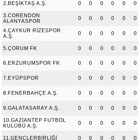
2.BEŞİKTAŞ A.Ş.
0
0
0
0
0
0
3.CORENDON
0
0
0
0
0
0
ALANYASPOR
4.ÇAYKUR RİZESPOR
0
0
0
0
0
0
A.Ş.
5.ÇORUM FK
0
0
0
0
0
0
6.ERZURUMSPOR FK
0
0
0
0
0
0
7.EYÜPSPOR
0
0
0
0
0
0
8.FENERBAHÇE A.Ş.
0
0
0
0
0
0
9.GALATASARAY A.Ş.
0
0
0
0
0
0
10.GAZİANTEP FUTBOL
0
0
0
0
0
0
KULÜBÜ A.Ş.
11.GENÇLERBİRLİĞİ
0
0
0
0
0
0