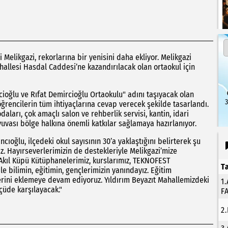
 Melikgazi, rekorlarına bir yenisini daha ekliyor. Melikgazi
ahallesi Hasdal Caddesi’ne kazandırılacak olan ortaokul için
cioğlu ve Rıfat Demircioğlu Ortaokulu" adını taşıyacak olan
3
rencilerin tüm ihtiyaçlarına cevap verecek şekilde tasarlandı.
ları, çok amaçlı salon ve rehberlik servisi, kantin, idari
 yuvası bölge halkına önemli katkılar sağlamaya hazırlanıyor.
cıoğlu, ilçedeki okul sayısının 30’a yaklaştığını belirterek şu
iz. Hayırseverlerimizin de destekleriyle Melikgazi’mize
. Akıl Küpü Kütüphanelerimiz, kurslarımız, TEKNOFEST
T
le bilimin, eğitimin, gençlerimizin yanındayız. Eğitim
rini eklemeye devam ediyoruz. Yıldırım Beyazıt Mahallemizdeki
1
çüde karşılayacak."
F
2