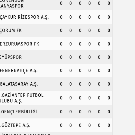
.CORENDON
0
0
0
0
0
0
LANYASPOR
.ÇAYKUR RİZESPOR A.Ş.
0
0
0
0
0
0
.ÇORUM FK
0
0
0
0
0
0
.ERZURUMSPOR FK
0
0
0
0
0
0
.EYÜPSPOR
0
0
0
0
0
0
.FENERBAHÇE A.Ş.
0
0
0
0
0
0
.GALATASARAY A.Ş.
0
0
0
0
0
0
0.GAZİANTEP FUTBOL
0
0
0
0
0
0
ULÜBÜ A.Ş.
1.GENÇLERBİRLİĞİ
0
0
0
0
0
0
2.GÖZTEPE A.Ş.
0
0
0
0
0
0