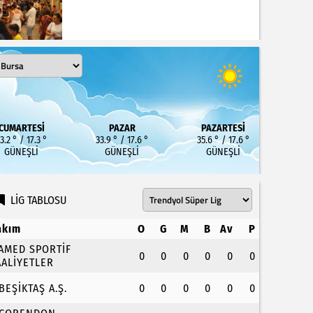
CUMARTESI
PAZAR
PAZARTESI
3.2 ° / 17.3 °
33.9 ° / 17.6 °
35.6 ° / 17.6 °
GÜNEŞLI
GÜNEŞLI
GÜNEŞLI
LİG TABLOSU
akım
O
G
M
B
Av
P
.AMED SPORTİF
0
0
0
0
0
0
AALİYETLER
.BEŞİKTAŞ A.Ş.
0
0
0
0
0
0