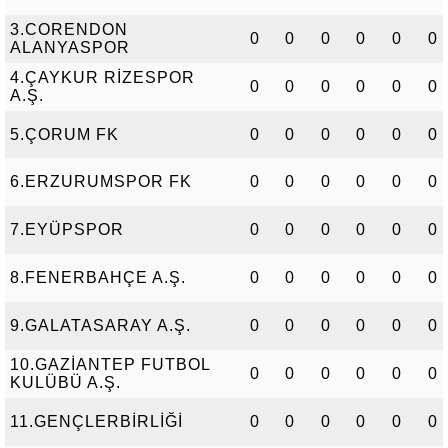
3.CORENDON
0
0
0
0
0
0
ALANYASPOR
4.ÇAYKUR RİZESPOR
0
0
0
0
0
0
A.Ş.
5.ÇORUM FK
0
0
0
0
0
0
6.ERZURUMSPOR FK
0
0
0
0
0
0
7.EYÜPSPOR
0
0
0
0
0
0
8.FENERBAHÇE A.Ş.
0
0
0
0
0
0
9.GALATASARAY A.Ş.
0
0
0
0
0
0
10.GAZİANTEP FUTBOL
0
0
0
0
0
0
KULÜBÜ A.Ş.
11.GENÇLERBİRLİĞİ
0
0
0
0
0
0