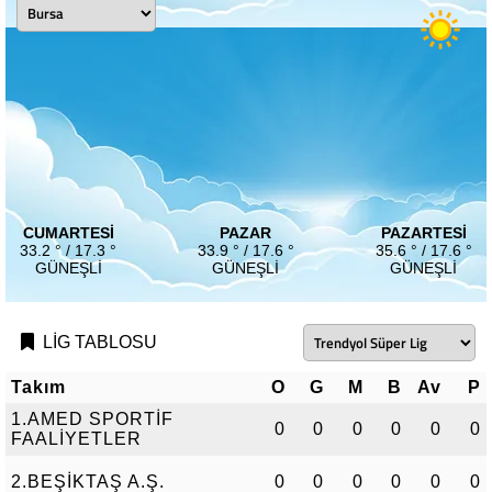
CUMARTESI
PAZAR
PAZARTESI
33.2 ° / 17.3 °
33.9 ° / 17.6 °
35.6 ° / 17.6 °
GÜNEŞLI
GÜNEŞLI
GÜNEŞLI
LİG TABLOSU
Takım
O
G
M
B
Av
P
1.AMED SPORTİF
0
0
0
0
0
0
FAALİYETLER
2.BEŞİKTAŞ A.Ş.
0
0
0
0
0
0