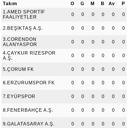
Takım
O
G
M
B
Av
P
1.AMED SPORTİF
0
0
0
0
0
0
FAALİYETLER
2.BEŞİKTAŞ A.Ş.
0
0
0
0
0
0
3.CORENDON
0
0
0
0
0
0
ALANYASPOR
4.ÇAYKUR RİZESPOR
0
0
0
0
0
0
A.Ş.
5.ÇORUM FK
0
0
0
0
0
0
6.ERZURUMSPOR FK
0
0
0
0
0
0
7.EYÜPSPOR
0
0
0
0
0
0
8.FENERBAHÇE A.Ş.
0
0
0
0
0
0
9.GALATASARAY A.Ş.
0
0
0
0
0
0