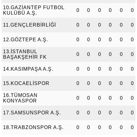
10.GAZİANTEP FUTBOL
0
0
0
0
0
0
KULÜBÜ A.Ş.
11.GENÇLERBİRLİĞİ
0
0
0
0
0
0
12.GÖZTEPE A.Ş.
0
0
0
0
0
0
13.İSTANBUL
0
0
0
0
0
0
BAŞAKŞEHİR FK
14.KASIMPAŞA A.Ş.
0
0
0
0
0
0
15.KOCAELİSPOR
0
0
0
0
0
0
16.TÜMOSAN
0
0
0
0
0
0
KONYASPOR
17.SAMSUNSPOR A.Ş.
0
0
0
0
0
0
18.TRABZONSPOR A.Ş.
0
0
0
0
0
0