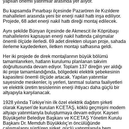
yapılan önemli yatırımlar arasında yer alıyor.
Bu kapsamda Pınarbaşı ilçesinde Pazarören ile Kızıldere
mahalleleri arasında yeni bir enerji nakil hattı inşa ediliyor.
Projede, 68 adet enerji nakil hattı direği montaj edilecek.
Aynı şekilde Bünyan ilçesinde de Akmescit ile Köprübaşı
mahallelerini kapsayan enerji nakil hattında çalışmalar
önemli ölçüde ilerledi. 69 adet direkten oluşan proje, sahada
ilerleme kaydederken, iletken montajı safhasına geldi.
Her iki projede de direk montajlarının büyük bölümü
tamamlanırken, hatların kurulumu planlanan takvim
doğrultusunda devam ediyor. Toplam 137 direğin yer aldığı
iki proje tamamlandığında, bölgedeki elektrik şebekesinin
kapasitesi önemli ölçüde artacak. Yapılan yatırımlar
sayesinde meskenler, iş yerleri, tarımsal sulama faaliyetleri
ve elektrik üretim tesislerinin enerji ihtiyacı daha güçlü bir
altyapıyla karşılanacak.
1928 yılında Türkiye'nin ilk özel elektrik dağıtım şirketi
olarak Kayseri'de kurulan KCETAŞ, köklü geçmişini modern
altyapı yatırımlarıyla buluşturmaya devam ediyor. Kayseri
Büyükşehir Belediye Başkanı ve KCETAŞ Yönetim Kurulu
Başkanı Dr. Memduh Büyükkılıç'ın öncülüğünde
çalışmalarını sürdüren şirket, güçlü yatırımlarıyla hem