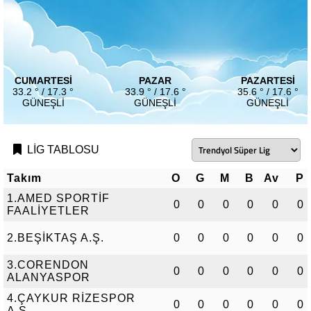
CUMARTESI
PAZAR
PAZARTESI
33.2 ° / 17.3 °
33.9 ° / 17.6 °
35.6 ° / 17.6 °
GÜNEŞLI
GÜNEŞLI
GÜNEŞLI
LİG TABLOSU
Takım
O
G
M
B
Av
P
1.AMED SPORTİF
0
0
0
0
0
0
FAALİYETLER
2.BEŞİKTAŞ A.Ş.
0
0
0
0
0
0
3.CORENDON
0
0
0
0
0
0
ALANYASPOR
4.ÇAYKUR RİZESPOR
0
0
0
0
0
0
A.Ş.