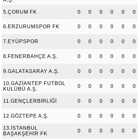
5.ÇORUM FK
0
0
0
0
0
0
6.ERZURUMSPOR FK
0
0
0
0
0
0
7.EYÜPSPOR
0
0
0
0
0
0
8.FENERBAHÇE A.Ş.
0
0
0
0
0
0
9.GALATASARAY A.Ş.
0
0
0
0
0
0
10.GAZİANTEP FUTBOL
0
0
0
0
0
0
KULÜBÜ A.Ş.
11.GENÇLERBİRLİĞİ
0
0
0
0
0
0
12.GÖZTEPE A.Ş.
0
0
0
0
0
0
13.İSTANBUL
0
0
0
0
0
0
BAŞAKŞEHİR FK