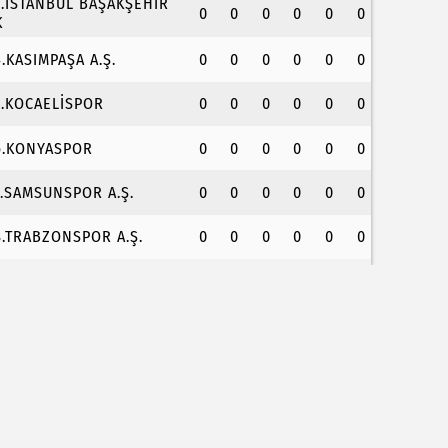
3.İSTANBUL BAŞAKŞEHİR
0
0
0
0
0
0
K
4.KASIMPAŞA A.Ş.
0
0
0
0
0
0
5.KOCAELİSPOR
0
0
0
0
0
0
6.KONYASPOR
0
0
0
0
0
0
7.SAMSUNSPOR A.Ş.
0
0
0
0
0
0
8.TRABZONSPOR A.Ş.
0
0
0
0
0
0
ırsal yollara neşter