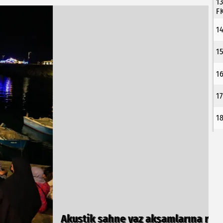
1
F
1
1
1
1
1
atıyor
K