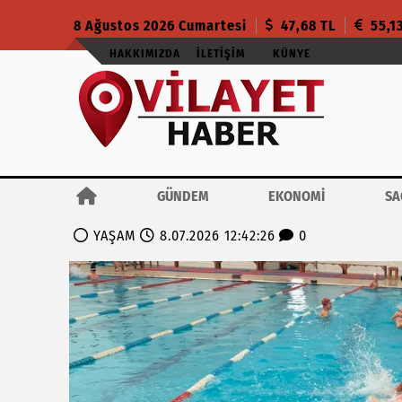
8 Ağustos 2026 Cumartesi
47,68 TL
55,1
HAKKIMIZDA
İLETIŞIM
KÜNYE
GÜNDEM
EKONOMİ
SA
YAŞAM
8.07.2026 12:42:26
0