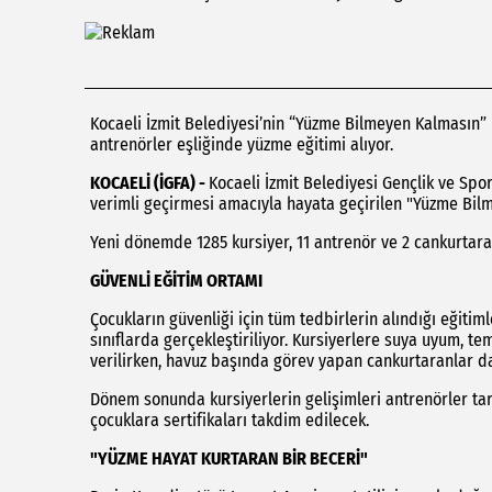
Kocaeli İzmit Belediyesi’nin “Yüzme Bilmeyen Kalması
antrenörler eşliğinde yüzme eğitimi alıyor.
KOCAELİ (İGFA) -
Kocaeli İzmit Belediyesi Gençlik ve Spor
verimli geçirmesi amacıyla hayata geçirilen "Yüzme Bi
Yeni dönemde 1285 kursiyer, 11 antrenör ve 2 cankurtara
GÜVENLİ EĞİTİM ORTAMI
Çocukların güvenliği için tüm tedbirlerin alındığı eğitim
sınıflarda gerçekleştiriliyor. Kursiyerlere suya uyum, te
verilirken, havuz başında görev yapan cankurtaranlar da
Dönem sonunda kursiyerlerin gelişimleri antrenörler ta
çocuklara sertifikaları takdim edilecek.
"YÜZME HAYAT KURTARAN BİR BECERİ"