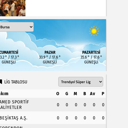
CUMARTESI
PAZAR
PAZARTESI
3.2 ° / 17.3 °
33.9 ° / 17.6 °
35.6 ° / 17.6 °
GÜNEŞLI
GÜNEŞLI
GÜNEŞLI
LİG TABLOSU
akım
O
G
M
B
Av
P
.AMED SPORTİF
0
0
0
0
0
0
AALİYETLER
.BEŞİKTAŞ A.Ş.
0
0
0
0
0
0