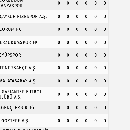
.CORENDON
0
0
0
0
0
0
LANYASPOR
.ÇAYKUR RİZESPOR A.Ş.
0
0
0
0
0
0
.ÇORUM FK
0
0
0
0
0
0
.ERZURUMSPOR FK
0
0
0
0
0
0
.EYÜPSPOR
0
0
0
0
0
0
.FENERBAHÇE A.Ş.
0
0
0
0
0
0
.GALATASARAY A.Ş.
0
0
0
0
0
0
0.GAZİANTEP FUTBOL
0
0
0
0
0
0
ULÜBÜ A.Ş.
1.GENÇLERBİRLİĞİ
0
0
0
0
0
0
2.GÖZTEPE A.Ş.
0
0
0
0
0
0