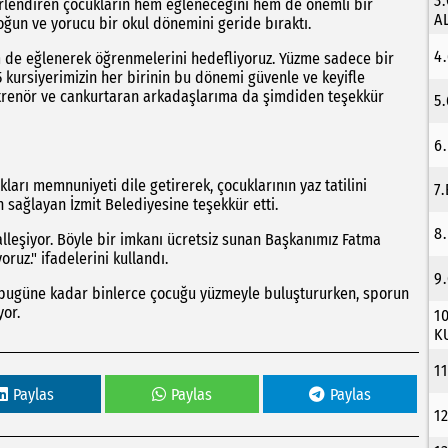
3
ğerlendiren çocukların hem eğleneceğini hem de önemli bir
A
oğun ve yorucu bir okul dönemini geride bıraktı.
4
m de eğlenerek öğrenmelerini hedefliyoruz. Yüzme sadece bir
 kursiyerimizin her birinin bu dönemi güvenle ve keyifle
renör ve cankurtaran arkadaşlarıma da şimdiden teşekkür
5
6
arı memnuniyeti dile getirerek, çocuklarının yaz tatilini
7
sağlayan İzmit Belediyesine teşekkür etti.
8
alleşiyor. Böyle bir imkanı ücretsiz sunan Başkanımız Fatma
uz." ifadelerini kullandı.
9
e bugüne kadar binlerce çocuğu yüzmeyle buluştururken, sporun
yor.
1
K
1
Paylas
Paylas
Paylas
1