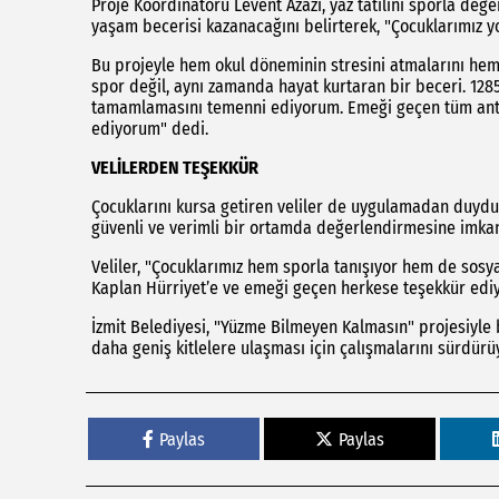
Proje Koordinatörü Levent Azazi, yaz tatilini sporla de
yaşam becerisi kazanacağını belirterek, "Çocuklarımız y
Bu projeyle hem okul döneminin stresini atmalarını he
spor değil, aynı zamanda hayat kurtaran bir beceri. 1285
tamamlamasını temenni ediyorum. Emeği geçen tüm ant
ediyorum" dedi.
VELİLERDEN TEŞEKKÜR
Çocuklarını kursa getiren veliler de uygulamadan duydukl
güvenli ve verimli bir ortamda değerlendirmesine imkan 
Veliler, "Çocuklarımız hem sporla tanışıyor hem de sosy
Kaplan Hürriyet’e ve emeği geçen herkese teşekkür ediyor
İzmit Belediyesi, "Yüzme Bilmeyen Kalmasın" projesiyl
daha geniş kitlelere ulaşması için çalışmalarını sürdürü
Paylas
Paylas